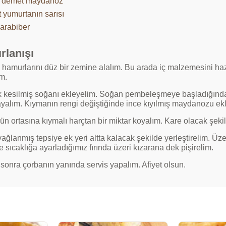
 demet maydanoz
t yumurtanın sarısı
karabiber
rlanışı
y hamurlarını düz bir zemine alalım. Bu arada iç malzemesini haz
im.
 kesilmiş soğanı ekleyelim. Soğan pembeleşmeye başladığında k
ayalım. Kıymanın rengi değiştiğinde ince kıyılmış maydanozu ek
ün ortasına kıymalı harçtan bir miktar koyalım. Kare olacak şekil
yağlanmış tepsiye ek yeri altta kalacak şekilde yerleştirelim. Ü
 sıcaklığa ayarladığımız fırında üzeri kızarana dek pişirelim.
sonra çorbanın yanında servis yapalım. Afiyet olsun.