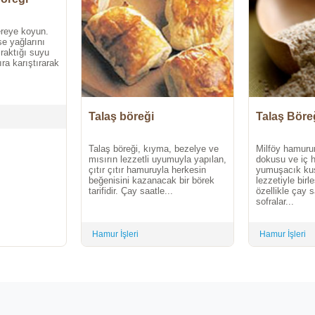
ereye koyun.
se yağlarını
ıraktığı suyu
ra karıştırarak
Talaş böreği
Talaş Böre
Talaş böreği, kıyma, bezelye ve
Milföy hamurun
mısırın lezzetli uyumuyla yapılan,
dokusu ve iç h
çıtır çıtır hamuruyla herkesin
yumuşacık kuş
beğenisini kazanacak bir börek
lezzetiyle birl
tarifidir. Çay saatle...
özellikle çay s
sofralar...
Hamur İşleri
Hamur İşleri