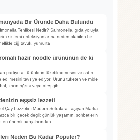
lmanyada Bir Üründe Daha Bulundu
lmonella Tehlikesi Nedir? Salmonella, gıda yoluyla
irim sistemi enfeksiyonlarına neden olabilen bir
nellikle çiğ tavuk, yumurta
romalı hazır noodle ürününün de ki
rılan partiye ait ürünlerin tüketilmemesini ve satın
 edilmesini tavsiye ediyor. Ürünü tüketen ve mide
hal, karın ağrısı veya ateş gibi
denizin eşşsiz lezzeti
sel Çay Lezzetini Modern Sofralara Taşıyan Marka
nızca bir içecek değil; günlük yaşamın, sohbetlerin
in en önemli parçalarından
kleri Neden Bu Kadar Popüler?