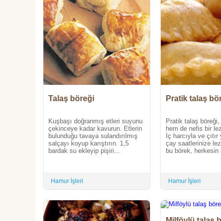
Talaş böreği
Pratik talaş bö
Kuşbaşı doğranmış etleri suyunu
Pratik talaş böreği
çekinceye kadar kavurun. Etlerin
hem de nefis bir le
bulunduğu tavaya sulandırılmış
İç harcıyla ve çıtır
salçayı koyup karıştırın. 1,5
çay saatlerinize le
bardak su ekleyip pişiri...
bu börek, herkesin 
Hamur İşleri
Hamur İşleri
Milföylü talaş 