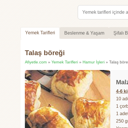
Yemek Tarifleri
Beslenme & Yaşam
Şifalı B
Talaş böreği
Afiyetle.com
»
Yemek Tarifleri
»
Hamur İşleri
» Talaş böreğ
Mal
4-6 ki
10 ad
1 çor
1 ade
250 g