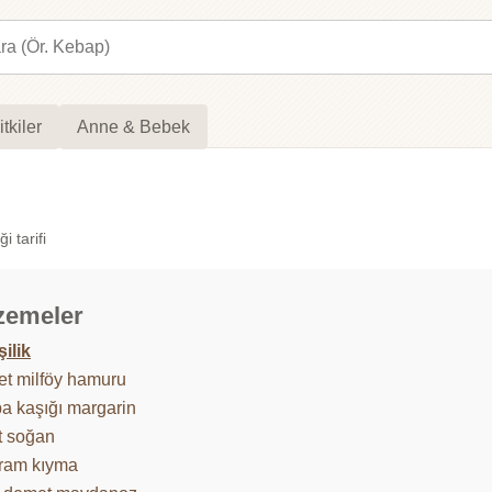
itkiler
Anne & Bebek
i tarifi
zemeler
şilik
et milföy hamuru
ba kaşığı margarin
t soğan
ram kıyma