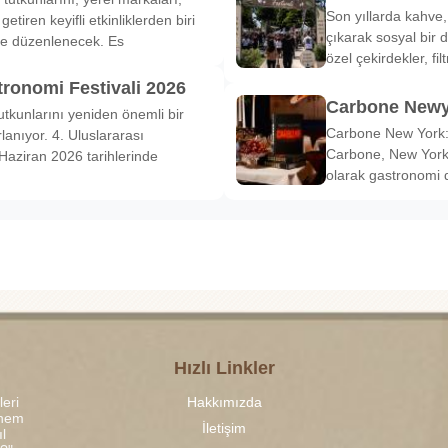
Son yıllarda kahve,
etiren keyifli etkinliklerden biri
çıkarak sosyal bir 
de düzenlenecek. Es
özel çekirdekler, fi
tronomi Festivali 2026
Carbone Newy
tkunlarını yeniden önemli bir
Carbone New York: 
anıyor. 4. Uluslararası
Carbone, New York’
Haziran 2026 tarihlerinde
olarak gastronomi 
Hızlı Linkler
leri
Hakkımızda
 hem
İletişim
l