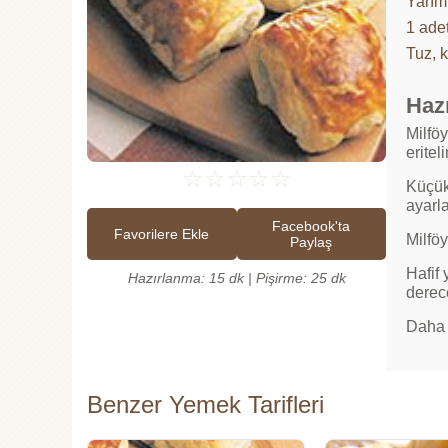
Yarım
1 ade
Tuz, 
Hazı
Milfö
eritel
☆
☆
☆
☆
☆
Küçük
ayarl
Facebook'ta
Favorilere Ekle
Milföy
Paylaş
Hafif 
Hazırlanma: 15 dk | Pişirme: 25 dk
derece
Daha 
Benzer Yemek Tarifleri