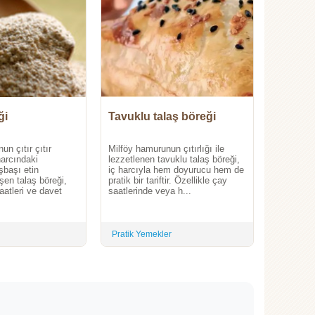
ği
Tavuklu talaş böreği
un çıtır çıtır
Milföy hamurunun çıtırlığı ile
arcındaki
lezzetlenen tavuklu talaş böreği,
başı etin
iç harcıyla hem doyurucu hem de
eşen talaş böreği,
pratik bir tariftir. Özellikle çay
aatleri ve davet
saatlerinde veya h...
Pratik Yemekler