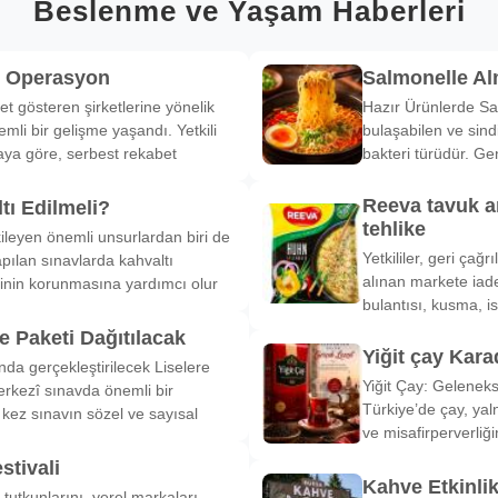
Beslenme ve Yaşam Haberleri
k Operasyon
Salmonelle A
et gösteren şirketlerine yönelik
Hazır Ürünlerde Sa
li bir gelişme yaşandı. Yetkili
bulaşabilen ve sind
ya göre, serbest rekabet
bakteri türüdür. Ge
Reeva tavuk a
tı Edilmeli?
tehlike
ileyen önemli unsurlardan biri de
Yetkililer, geri çağ
pılan sınavlarda kahvaltı
alınan markete iade
inin korunmasına yardımcı olur
bulantısı, kusma, is
 Paketi Dağıtılacak
Yiğit çay Kara
nda gerçekleştirilecek Liselere
Yiğit Çay: Gelenek
rkezî sınavda önemli bir
Türkiye’de çay, yal
k kez sınavın sözel ve sayısal
ve misafirperverliğ
stivali
Kahve Etkinli
tutkunlarını, yerel markaları,