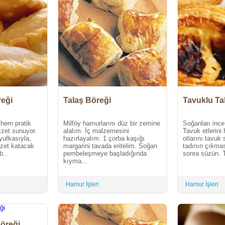
reği
Talaş Böreği
Tavuklu Ta
, hem pratik
Milföy hamurlarını düz bir zemine
Soğanları ince
zzet sunuyor.
alalım. İç malzemesini
Tavuk etlerini
 yufkasıyla,
hazırlayalım. 1 çorba kaşığı
otlarını tavuk
zzet katacak
margarini tavada eritelim. Soğan
tadının çıkmas
b...
pembeleşmeye başladığında
sonra süzün. T
kıyma...
Hamur İşleri
Hamur İşleri
böreği