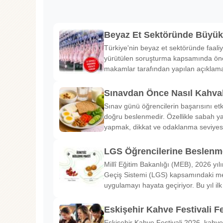
Beyaz Et Sektöründe Büyü
Türkiye'nin beyaz et sektöründe faaliy
yürütülen soruşturma kapsamında önem
makamlar tarafından yapılan açıklama
Sınavdan Önce Nasıl Kahval
Sınav günü öğrencilerin başarısını etk
doğru beslenmedir. Özellikle sabah ya
yapmak, dikkat ve odaklanma seviyes
LGS Öğrencilerine Beslenme
Millî Eğitim Bakanlığı (MEB), 2026 yılı
Geçiş Sistemi (LGS) kapsamındaki me
uygulamayı hayata geçiriyor. Bu yıl il
Eskişehir Kahve Festivali Fe
Eskişehir Kahve Festivali 2026, kahve 