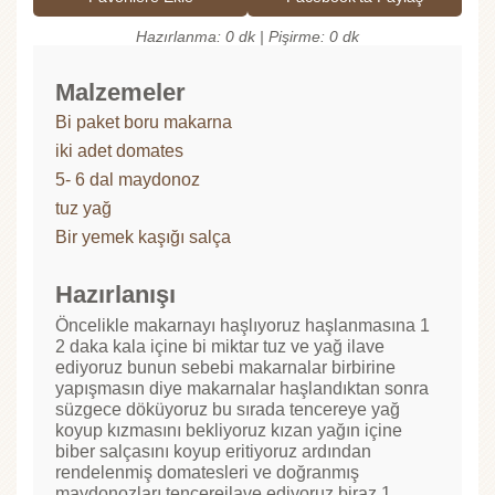
Hazırlanma: 0 dk | Pişirme: 0 dk
Malzemeler
Bi paket boru makarna
iki adet domates
5- 6 dal maydonoz
tuz yağ
Bir yemek kaşığı salça
Hazırlanışı
Öncelikle makarnayı haşlıyoruz haşlanmasına 1
2 daka kala içine bi miktar tuz ve yağ ilave
ediyoruz bunun sebebi makarnalar birbirine
yapışmasın diye makarnalar haşlandıktan sonra
süzgece döküyoruz bu sırada tencereye yağ
koyup kızmasını bekliyoruz kızan yağın içine
biber salçasını koyup eritiyoruz ardından
rendelenmiş domatesleri ve doğranmış
maydonozları tencereilave ediyoruz biraz 1