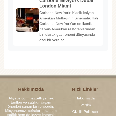
Carbone Newyork Dubai
London Miami
Carbone New York: Klasik İtalyan-
Amerikan Mutfağının Sinematik Hali
Carbone, New York’un en ikonik
İtalyan-Amerikan restoranlarından
biri olarak gastronomi dünyasında
özel bir yere sa
Hakkımızda
Hızlı Linkler
Afiyetle.com, lezzetli yemek
Hakkımızda
tarifleri ve sağlıklı yaşam
İletişim
önerileri sunan bir rehberdir.
Misyonumuz, sofralarınıza hem
Gizlilik Politikası
sağlık hem de lezzet katacak