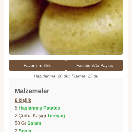
Favorilere Ekle
Facebook'ta Paylaş
Hazırlanma: 20 dk | Pişirme: 25 dk
Malzemeler
6 kişilik
5
Haşlanmış Patates
2 Çorba Kaşığı
Tereyağ
50 Gr
Salam
2
Sosis