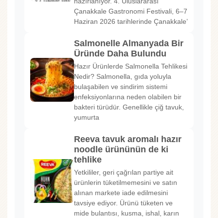
hazırlanıyor. 4. Uluslararası
Çanakkale Gastronomi Festivali, 6–7
Haziran 2026 tarihlerinde Çanakkale’
Salmonelle Almanyada Bir
Üründe Daha Bulundu
Hazır Ürünlerde Salmonella Tehlikesi
Nedir? Salmonella, gıda yoluyla
bulaşabilen ve sindirim sistemi
enfeksiyonlarına neden olabilen bir
bakteri türüdür. Genellikle çiğ tavuk,
yumurta
Reeva tavuk aromalı hazır
noodle ürününün de ki
tehlike
Yetkililer, geri çağrılan partiye ait
ürünlerin tüketilmemesini ve satın
alınan markete iade edilmesini
tavsiye ediyor. Ürünü tüketen ve
mide bulantısı, kusma, ishal, karın