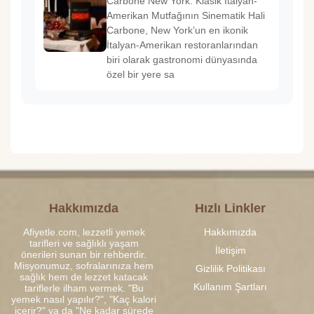
Carbone New York: Klasik İtalyan-
Amerikan Mutfağının Sinematik Hali
Carbone, New York’un en ikonik
İtalyan-Amerikan restoranlarından
biri olarak gastronomi dünyasında
özel bir yere sa
Hakkımızda
Hızlı Linkler
Afiyetle.com, lezzetli yemek
Hakkımızda
tarifleri ve sağlıklı yaşam
İletişim
önerileri sunan bir rehberdir.
Misyonumuz, sofralarınıza hem
Gizlilik Politikası
sağlık hem de lezzet katacak
Kullanım Şartları
tariflerle ilham vermek. "Bu
yemek nasıl yapılır?", "Kaç kalori
içerir?" ya da "Ne kadar sürede