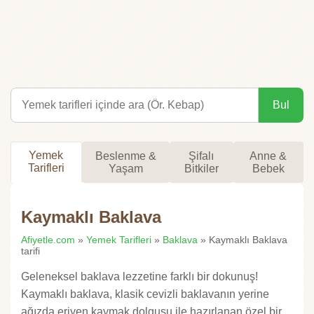
Bul
Yemek
Beslenme &
Şifalı
Anne &
Tarifleri
Yaşam
Bitkiler
Bebek
Kaymaklı Baklava
Afiyetle.com
»
Yemek Tarifleri
»
Baklava
» Kaymaklı Baklava
tarifi
Geleneksel baklava lezzetine farklı bir dokunuş!
Kaymaklı baklava, klasik cevizli baklavanın yerine
ağızda eriyen kaymak dolgusu ile hazırlanan özel bir