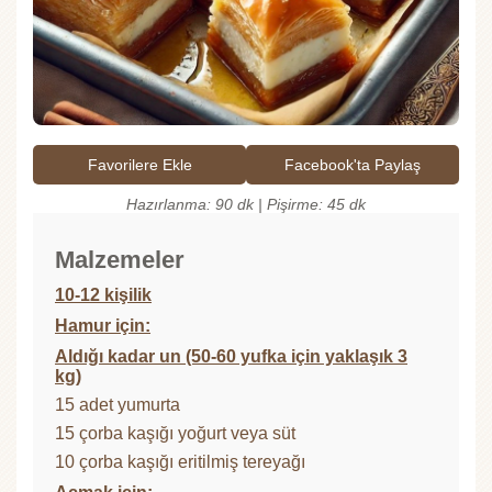
Favorilere Ekle
Facebook'ta Paylaş
Hazırlanma: 90 dk | Pişirme: 45 dk
Malzemeler
10-12 kişilik
Hamur için:
Aldığı kadar un (50-60 yufka için yaklaşık 3
kg)
15 adet yumurta
15 çorba kaşığı yoğurt veya süt
10 çorba kaşığı eritilmiş tereyağı