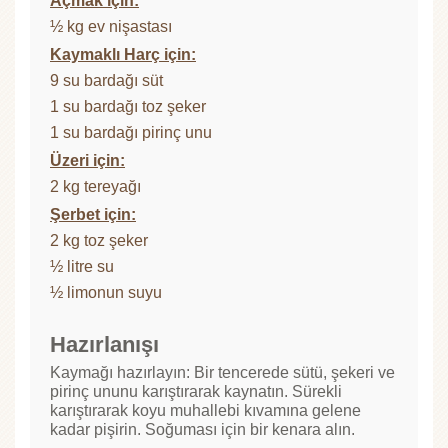
Açmak için:
½ kg ev nişastası
Kaymaklı Harç için:
9 su bardağı süt
1 su bardağı toz şeker
1 su bardağı pirinç unu
Üzeri için:
2 kg tereyağı
Şerbet için:
2 kg toz şeker
½ litre su
½ limonun suyu
Hazırlanışı
Kaymağı hazırlayın: Bir tencerede sütü, şekeri ve
pirinç ununu karıştırarak kaynatın. Sürekli
karıştırarak koyu muhallebi kıvamına gelene
kadar pişirin. Soğuması için bir kenara alın.