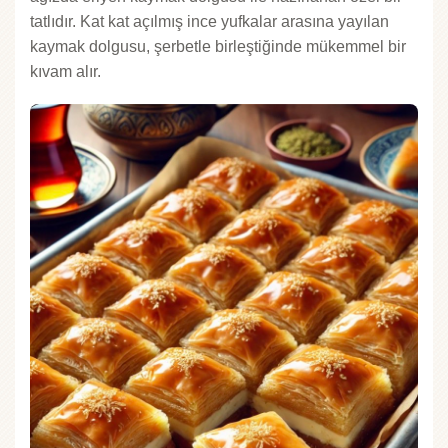
tatlıdır. Kat kat açılmış ince yufkalar arasına yayılan
kaymak dolgusu, şerbetle birleştiğinde mükemmel bir
kıvam alır.