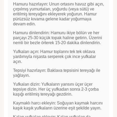
Hamuru hazırlayın: Unun ortasını havuz gibi açın,
çırpılmış yumurtaları, yoğurdu (veya sütü) ve
eritilmiş tereyağını ekleyerek yoğurun. Hamur
pürüzsüz kıvama gelene kadar yoğurmaya
devam edin.
Hamuru dinlendirin: Hamuru ikiye bölün ve her
parçayı 25-30 küçük topak haline getirin. Üzerini
nemli bir bezle örterek 15-20 dakika dinlendirin.
Yufkaları açın: Hamur toplarını tek tek oklava
yardımıyla nişasta serperek çok ince yufkalar
açın.
Tepsiyi hazırlayın: Baklava tepsisini tereyağı ile
yağlayın.
Yufkaları dizin: Yufkaların yarısını üçer üçer
tepsiye dizin. Her üç yufkadan sonra 2-3 çorba
kaşığı eritilmiş tereyağı gezdirin.
Kaymaklı harcı ekleyin: Soğuyan kaymak harcını
kaşık kaşık yufkaların üzerine eşit şekilde yayın.
Kalan yufkaları ekleyin: Kalan yufkaları da