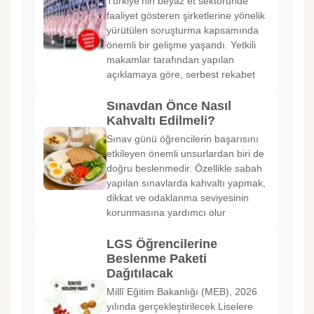
Türkiye'nin beyaz et sektöründe
faaliyet gösteren şirketlerine yönelik
yürütülen soruşturma kapsamında
önemli bir gelişme yaşandı. Yetkili
makamlar tarafından yapılan
açıklamaya göre, serbest rekabet
Sınavdan Önce Nasıl
Kahvaltı Edilmeli?
Sınav günü öğrencilerin başarısını
etkileyen önemli unsurlardan biri de
doğru beslenmedir. Özellikle sabah
yapılan sınavlarda kahvaltı yapmak,
dikkat ve odaklanma seviyesinin
korunmasına yardımcı olur
LGS Öğrencilerine
Beslenme Paketi
Dağıtılacak
Millî Eğitim Bakanlığı (MEB), 2026
yılında gerçekleştirilecek Liselere