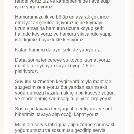
rendeliyoruz tuz ve karabiberini de ilave edip
iyice yoğuruyoruz.
Hamurumuzu ikiye bölüp unlayarak çok ince
olmayacak şekilde açıyoruz içine kıymayı
uzunlamasına hamurun ucuna koyup şerit
halinde kesiyoruz ve hamuru sıkıca rulo yapıp
istediğimiz büyüklükte kesiyoruz.
Kalan hamuru da aynı şekilde yapıyoruz.
Daha sonra tencereye su koyup kaynatıyoruz
mantıları kaynayan suya koyup 7-8 dk.
pişiriyoruz.
Suyunu süzmeden kevgir yardımıyla mantıları
süzgecimize alıyoruz öte yandan sarımsaklı
yoğurdumuzu hazırlamak için bir kaseye yoğurt
ve rendelenmiş sarımsağı alıp iyice çırpıyoruz.
Sosu için tavaya tereyağı alıp eritiyoruz ve pul
biberimizi tavaya alıp ocağı kapatıyoruz.
Mantıları servis tabağına alıp üzerine sarımsaklı
yoğurdumuzu ve sosumuzu gezdirip servis