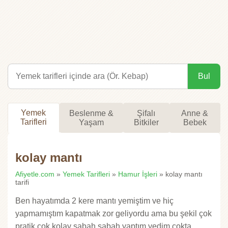
Bul
Yemek
Beslenme &
Şifalı
Anne &
Tarifleri
Yaşam
Bitkiler
Bebek
kolay mantı
Afiyetle.com
»
Yemek Tarifleri
»
Hamur İşleri
» kolay mantı
tarifi
Ben hayatımda 2 kere mantı yemiştim ve hiç
yapmamıştım kapatmak zor geliyordu ama bu şekil çok
pratik çok kolay sabah sabah yaptım yedim çokta