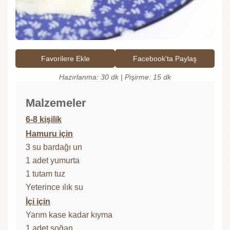
Favorilere Ekle
Facebook'ta Paylaş
Hazırlanma: 30 dk | Pişirme: 15 dk
Malzemeler
6-8 kişilik
Hamuru için
3 su bardağı un
1 adet yumurta
1 tutam tuz
Yeterince ılık su
İçi için
Yarım kase kadar kıyma
1 adet soğan