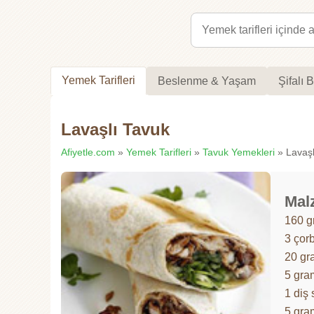
Yemek Tarifleri
Beslenme & Yaşam
Şifalı B
Lavaşlı Tavuk
Afiyetle.com
»
Yemek Tarifleri
»
Tavuk Yemekleri
» Lavaşlı
Mal
160 g
3 çorb
20 gr
5 gram
1 diş
5 gra