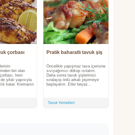
vuk çorbası
Pratik baharatlı tavuk şiş
erinin
Öncelikle yapışmaz tava içerisine
inden biri olan
sıvıyağımızı döküp ısıtalım.
 çorbası, hem
Daha sonra tavuk şişlerimizi
e şifalı yapısıyla
sıralayıp önlü arkalı pişirmeye
klık katar. Kremanın
başlayalım. Etler beyaz...
Tavuk Yemekleri