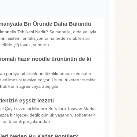
lmanyada Bir Üründe Daha Bulundu
lmonella Tehlikesi Nedir? Salmonella, gıda yoluyla
irim sistemi enfeksiyonlarına neden olabilen bir
nellikle çiğ tavuk, yumurta
romalı hazır noodle ürününün de ki
rılan partiye ait ürünlerin tüketilmemesini ve satın
 edilmesini tavsiye ediyor. Ürünü tüketen ve mide
hal, karın ağrısı veya ateş gibi
denizin eşşsiz lezzeti
sel Çay Lezzetini Modern Sofralara Taşıyan Marka
nızca bir içecek değil; günlük yaşamın, sohbetlerin
in en önemli parçalarından
kleri Neden Bu Kadar Popüler?