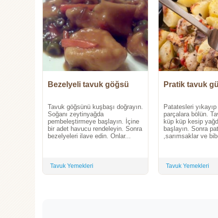
Bezelyeli tavuk göğsü
Pratik tavuk g
Tavuk göğsünü kuşbaşı doğrayın.
Patatesleri yıkayı
Soğanı zeytinyağda
parçalara bölün. Tav
pembeleştirmeye başlayın. İçine
küp küp kesip yağ
bir adet havucu rendeleyin. Sonra
başlayın. Sonra pa
bezelyeleri ilave edin. Onlar...
,sarımsaklar ve bibe
Tavuk Yemekleri
Tavuk Yemekleri