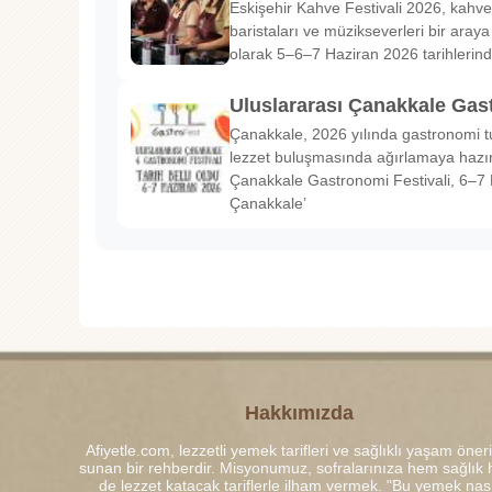
Eskişehir Kahve Festivali 2026, kahve 
baristaları ve müzikseverleri bir araya g
olarak 5–6–7 Haziran 2026 tarihlerin
Uluslararası Çanakkale Gas
Çanakkale, 2026 yılında gastronomi tu
lezzet buluşmasında ağırlamaya hazırl
Çanakkale Gastronomi Festivali, 6–7 
Çanakkale’
Hakkımızda
Afiyetle.com, lezzetli yemek tarifleri ve sağlıklı yaşam öneri
sunan bir rehberdir. Misyonumuz, sofralarınıza hem sağlık
de lezzet katacak tariflerle ilham vermek. "Bu yemek nası