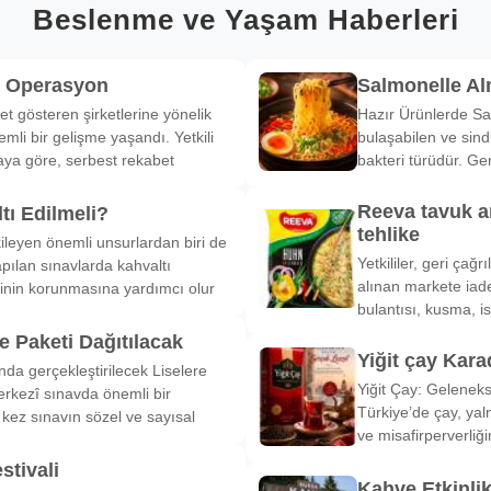
Beslenme ve Yaşam Haberleri
k Operasyon
Salmonelle A
et gösteren şirketlerine yönelik
Hazır Ürünlerde Sa
li bir gelişme yaşandı. Yetkili
bulaşabilen ve sind
ya göre, serbest rekabet
bakteri türüdür. Ge
Reeva tavuk a
tı Edilmeli?
tehlike
ileyen önemli unsurlardan biri de
Yetkililer, geri çağ
pılan sınavlarda kahvaltı
alınan markete iade
inin korunmasına yardımcı olur
bulantısı, kusma, is
 Paketi Dağıtılacak
Yiğit çay Kara
nda gerçekleştirilecek Liselere
Yiğit Çay: Gelenek
rkezî sınavda önemli bir
Türkiye’de çay, yal
k kez sınavın sözel ve sayısal
ve misafirperverliğ
stivali
Kahve Etkinli