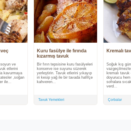
üveç
Kuru fasülye ile fırında
Kremalı ta
kızarmış tavuk
p soyun ve
Bir fırın tepsisine kuru fasülyeleri
Soğuk kış günl
uk etlerini
konserve ise suyunu süzerek
vazgeçilmezler
da kavurmaya
yerleştirin. Tavuk etlerini yıkayıp
kremalı tavuk
tatesler ,soğan
iri kesip yağ ile bir tavada hafifçe
doyurucu hem d
r ile...
kahveren...
sofralara sıca
verd...
Tavuk Yemekleri
Çorbalar