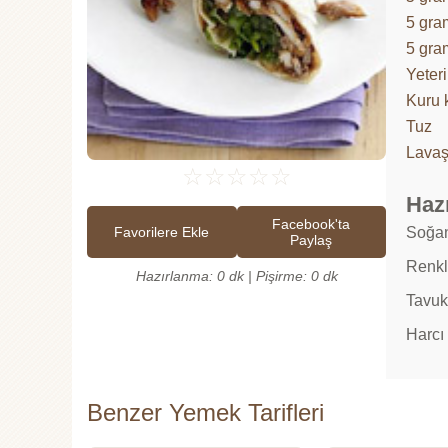
5 gra
5 gra
Yeteri
Kuru 
Tuz
Lavaş
☆
☆
☆
☆
☆
Hazı
Facebook'ta
Favorilere Ekle
Soğan
Paylaş
Renkli
Hazırlanma: 0 dk | Pişirme: 0 dk
Tavuk
Harcı 
Benzer Yemek Tarifleri