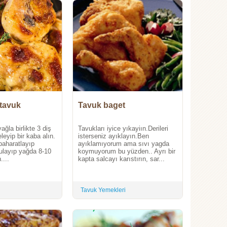
 tavuk
Tavuk baget
ağla birlikte 3 diş
Tavukları iyice yıkayiın.Derileri
leyip bir kaba alın.
isterseniz ayıklayın.Ben
 baharatlayıp
ayıklamıyorum ama sıvı yagda
ulayıp yağda 8-10
koymuyorum bu yüzden.. Ayrı bir
....
kapta salcayı karıstırın, sar...
Tavuk Yemekleri