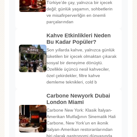
Türkiye’de çay, yalnızca bir içecek
değil; günlük yaşamın, sohbetlerin
ve misafirperverliğin en önemli
parçalarından
Kahve Etkinlikleri Neden
Bu Kadar Popüler?
Son yıllarda kahve, yalnızca günlük
tüketilen bir içecek olmaktan çıkarak
sosyal bir deneyime dönüştü.
Özellikle üçüncü nesil kahveciler,
özel çekirdekler, filtre kahve
demleme teknikleri, cold b
Carbone Newyork Dubai
London Miami
Carbone New York: Klasik İtalyan-
Amerikan Mutfağının Sinematik Hali
Carbone, New York’un en ikonik
İtalyan-Amerikan restoranlarından
biri olarak gastronomi dünyasında