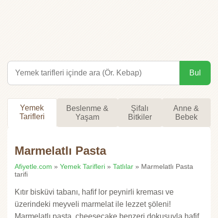
Bul
Yemek
Beslenme &
Şifalı
Anne &
Tarifleri
Yaşam
Bitkiler
Bebek
Marmelatlı Pasta
Afiyetle.com
»
Yemek Tarifleri
»
Tatlılar
» Marmelatlı Pasta
tarifi
Kıtır bisküvi tabanı, hafif lor peynirli kreması ve
üzerindeki meyveli marmelat ile lezzet şöleni!
Marmelatlı pasta, cheesecake benzeri dokusuyla hafif