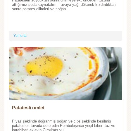
Patatesleri soyduktan sonra dilimleyerek, önceden tuzunu
attığımız suda kaynatalım. Tavaya yağı dökerek kızdırdıktan
sonra patates dilimleri ve soğan ...
Yumurta
Patatesli omlet
Piyaz şeklinde doğranmış soğan ve cips şeklinde kesilmiş
patatesleri tavada sote edin.Pembeleşince yeşil biber ,tuz ve
karabiberi ekleyin.Çırpılmış yu...