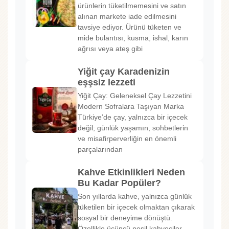
ürünlerin tüketilmemesini ve satın
alınan markete iade edilmesini
tavsiye ediyor. Ürünü tüketen ve
mide bulantısı, kusma, ishal, karın
ağrısı veya ateş gibi
Yiğit çay Karadenizin
eşşsiz lezzeti
Yiğit Çay: Geleneksel Çay Lezzetini
Modern Sofralara Taşıyan Marka
Türkiye’de çay, yalnızca bir içecek
değil; günlük yaşamın, sohbetlerin
ve misafirperverliğin en önemli
parçalarından
Kahve Etkinlikleri Neden
Bu Kadar Popüler?
Son yıllarda kahve, yalnızca günlük
tüketilen bir içecek olmaktan çıkarak
sosyal bir deneyime dönüştü.
Özellikle üçüncü nesil kahveciler,