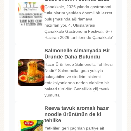
Çanakkale, 2026 yılında gastronomi
tutkunlarını yeniden önemli bir lezzet
buluşmasında ağırlamaya
hazırlanıyor. 4. Uluslararası
Çanakkale Gastronomi Festivali, 6–7
Haziran 2026 tarihlerinde Çanakkale’
Salmonelle Almanyada Bir
Üründe Daha Bulundu
Hazır Ürünlerde Salmonella Tehlikesi
Nedir? Salmonella, gıda yoluyla
bulaşabilen ve sindirim sistemi
enfeksiyonlarına neden olabilen bir
bakteri türüdür. Genellikle çiğ tavuk,
yumurta
Reeva tavuk aromalı hazır
noodle ürününün de ki
tehlike
Yetkililer, geri çağrılan partiye ait