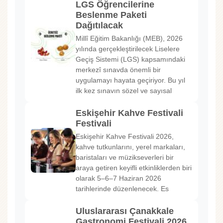
LGS Öğrencilerine
Beslenme Paketi
Dağıtılacak
Millî Eğitim Bakanlığı (MEB), 2026
yılında gerçekleştirilecek Liselere
Geçiş Sistemi (LGS) kapsamındaki
merkezî sınavda önemli bir
uygulamayı hayata geçiriyor. Bu yıl
ilk kez sınavın sözel ve sayısal
Eskişehir Kahve Festivali
Festivali
Eskişehir Kahve Festivali 2026,
kahve tutkunlarını, yerel markaları,
baristaları ve müzikseverleri bir
araya getiren keyifli etkinliklerden biri
olarak 5–6–7 Haziran 2026
tarihlerinde düzenlenecek. Es
Uluslararası Çanakkale
Gastronomi Festivali 2026