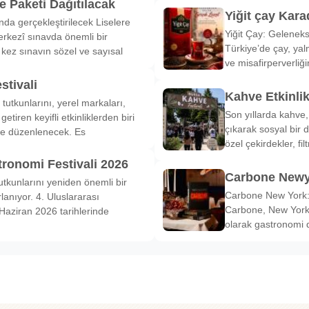
 Paketi Dağıtılacak
Yiğit çay Kara
nda gerçekleştirilecek Liselere
Yiğit Çay: Gelenek
rkezî sınavda önemli bir
Türkiye’de çay, yal
k kez sınavın sözel ve sayısal
ve misafirperverliğ
stivali
Kahve Etkinli
tutkunlarını, yerel markaları,
Son yıllarda kahve,
etiren keyifli etkinliklerden biri
çıkarak sosyal bir 
de düzenlenecek. Es
özel çekirdekler, fi
tronomi Festivali 2026
Carbone Newy
tkunlarını yeniden önemli bir
Carbone New York: 
anıyor. 4. Uluslararası
Carbone, New York’
Haziran 2026 tarihlerinde
olarak gastronomi 