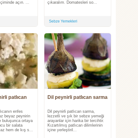
çiminde açın. ...
çıkaralım. Domatesleri so...
Sebze Yemekleri
rli patlıcan
Dil peynirli patlıcan sarma
lıcanın enfes
Dil peynirli patlıcan sarma,
uz beyaz peynirin
lezzetli ve şık bir sebze yemeği
le buluşunca ortaya
arayanlar için harika bir tercihtir.
ucu bir salata
Kızartılmış patlıcan dilimlerinin
az hem de kış s...
içine yerleştiril...