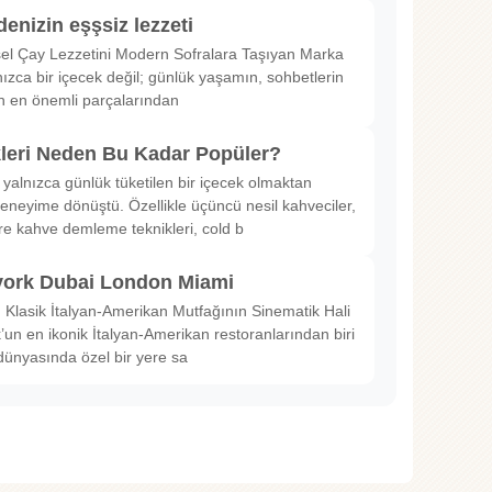
denizin eşşsiz lezzeti
sel Çay Lezzetini Modern Sofralara Taşıyan Marka
nızca bir içecek değil; günlük yaşamın, sohbetlerin
in en önemli parçalarından
kleri Neden Bu Kadar Popüler?
 yalnızca günlük tüketilen bir içecek olmaktan
deneyime dönüştü. Özellikle üçüncü nesil kahveciler,
ltre kahve demleme teknikleri, cold b
ork Dubai London Miami
Klasik İtalyan-Amerikan Mutfağının Sinematik Hali
un en ikonik İtalyan-Amerikan restoranlarından biri
dünyasında özel bir yere sa