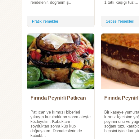
rendelenir, doğranmış...
1 tatlı kaşığı tuzl...
Pratik Yemekler
Sebze Yemekleri
Fırında Peynirli Patlıcan
Fırında Peynirl
Patlıcan ve kırmızı biberleri
Bir kaseye yumurta
yıkayıp kuruladıktan sonra ateşte
kırınız.İçerisine y
közleyelim. Kabuklarını
peyiniri unu ve yağ
soyduktan sonra küp küp
soğanı tuzu karabi
doğrayalım. Domateslerin de
hepsini iyice karıştı
kabukl...