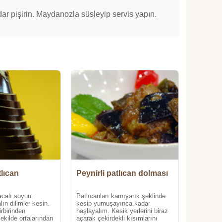
dar pişirin. Maydanozla süsleyip servis yapın.
tlıcan
Peynirli patlıcan dolması
acalı soyun.
Patlıcanları karnıyarık şeklinde
ın dilimler kesin.
kesip yumuşayınca kadar
irbirinden
haşlayalım. Kesik yerlerini biraz
kilde ortalarından
açarak çekirdekli kısımlarını