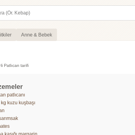
itkiler
Anne & Bebek
i Patlıcan tarifi
zemeler
an patlıcanı
 kg kuzu kuşbaşı
an
 sarımsak
ates
ba kaşığı margarin