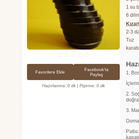
1 su 
6 dili
Kızar
2-3 d
Tuz
karab
☆
☆
☆
☆
☆
Hazı
Facebook'ta
Favorilere Ekle
1. Bos
Paylaş
İçleri
Hazırlanma: 0 dk | Pişirme: 0 dk
2. So
doğra
3. Mar
Domate
Patlıc
kapatı