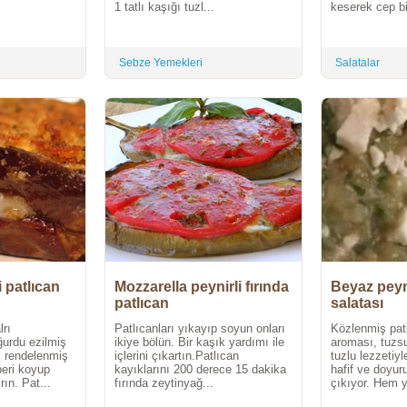
1 tatlı kaşığı tuzl...
keserek cep bi
Sebze Yemekleri
Salatalar
i patlıcan
Mozzarella peynirli fırında
Beyaz peyni
patlıcan
salatası
lrı
Patlıcanları yıkayıp soyun onları
Közlenmiş pat
oğurdu ezilmiş
ikiye bölün. Bir kaşık yardımı ile
aroması, tuzs
ı rendelenmiş
içlerini çıkartın.Patlıcan
tuzlu lezzetiy
beri koyup
kayıklarını 200 derece 15 dakika
hafif ve doyur
rın. Pat...
fırında zeytinyağ...
çıkıyor. Hem y