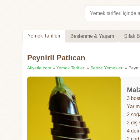
Yemek Tarifleri
Beslenme & Yaşam
Şifalı B
Peynirli Patlıcan
Afiyetle.com
»
Yemek Tarifleri
»
Sebze Yemekleri
» Peynirl
Mal
3 bost
Yarım
2 soğ
2 diş
4 dom
2 çor