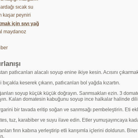
bardağı sıcak su
m kaşar peyniri
tmak için sıvı yağ
al maydanoz
iber
rlanışı
tan patlıcanları alacalı soyup enine ikiye kesin. Acısını çıkarma
ni bıçakla keserek çıkarın, patlıcanları bol yağda kızartın.
ğanları soyup küçük küçük doğrayın. Sarımsakları ezin. 3 doma
yın. Kalan domatesin kabuğunu soyup ince halkalar halinde dili
garini bir tavada eritip soğan ve sarımsağı pembeleştirin. Eti e
s, tuz, karabiber ve suyu ilave edin. Etler yumuşayıncaya kadar 
anları fırın kabına yerleştirip etli karışımla içlerini doldurun. Bir
n.