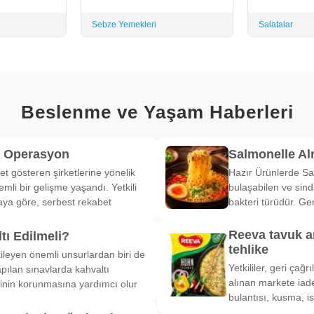
Sebze Yemekleri
Salatalar
Beslenme ve Yaşam Haberleri
k Operasyon
Salmonelle A
et gösteren şirketlerine yönelik
Hazır Ürünlerde Sa
li bir gelişme yaşandı. Yetkili
bulaşabilen ve sind
ya göre, serbest rekabet
bakteri türüdür. Ge
Reeva tavuk a
tı Edilmeli?
tehlike
ileyen önemli unsurlardan biri de
Yetkililer, geri çağ
pılan sınavlarda kahvaltı
alınan markete iade
inin korunmasına yardımcı olur
bulantısı, kusma, is