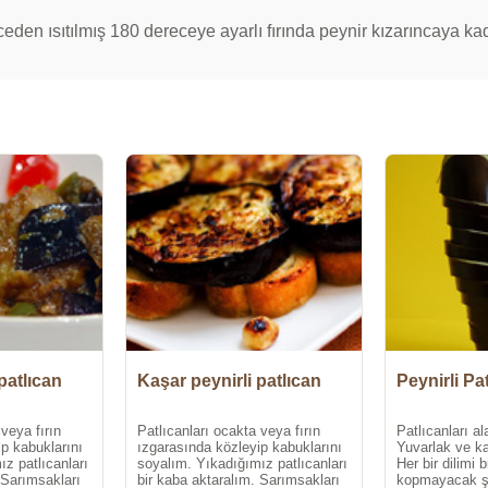
eden ısıtılmış 180 dereceye ayarlı fırında peynir kızarıncaya ka
patlıcan
Kaşar peynirli patlıcan
Peynirli Pa
veya fırın
Patlıcanları ocakta veya fırın
Patlıcanları al
p kabuklarını
ızgarasında közleyip kabuklarını
Yuvarlak ve kal
z patlıcanları
soyalım. Yıkadığımız patlıcanları
Her bir dilimi b
 Sarımsakları
bir kaba aktaralım. Sarımsakları
kopmayacak şe