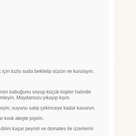
k için tuzlu suda bekletip süzün ve kurulayın.
tesin kabuğunu soyup küçük küpler halinde
mleyin. Maydanozu yıkayıp kıyın.
kleyin, suyunu salıp çekinceye kadar kavurun.
kısık ateşte pişirin.
er dilim kaşar peyniri ve domates ile üzerlerini