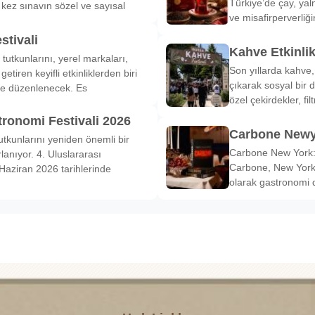
Türkiye’de çay, yal
k kez sınavın sözel ve sayısal
ve misafirperverliğ
stivali
Kahve Etkinli
tutkunlarını, yerel markaları,
Son yıllarda kahve,
etiren keyifli etkinliklerden biri
çıkarak sosyal bir 
de düzenlenecek. Es
özel çekirdekler, fi
tronomi Festivali 2026
Carbone Newy
tkunlarını yeniden önemli bir
Carbone New York: 
anıyor. 4. Uluslararası
Carbone, New York’
Haziran 2026 tarihlerinde
olarak gastronomi 