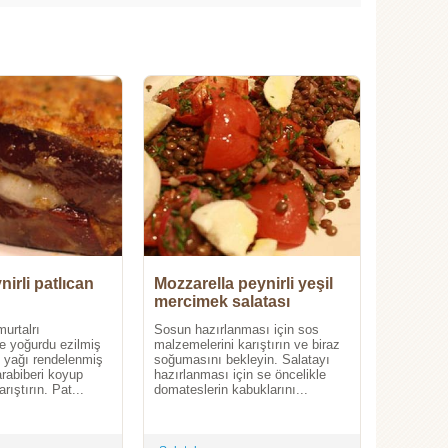
nirli patlıcan
Mozzarella peynirli yeşil
mercimek salatası
urtalrı
Sosun hazırlanması için sos
ine yoğurdu ezilmiş
malzemelerini karıştırın ve biraz
e yağı rendelenmiş
soğumasını bekleyin. Salatayı
rabiberi koyup
hazırlanması için se öncelikle
rıştırın. Pat...
domateslerin kabuklarını...