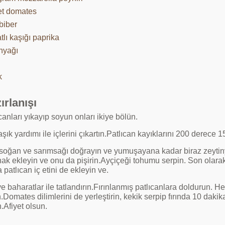
et domates
biber
atlı kaşığı paprika
nyağı
k
ırlanışı
canları yıkayıp soyun onları ikiye bölün.
aşık yardımı ile içlerini çıkartın.Patlıcan kayıklarını 200 derece 1
 soğan ve sarımsağı doğrayın ve yumuşayana kadar biraz zeyti
ak ekleyin ve onu da pişirin.Ayçiçeği tohumu serpin. Son olarak,
 patlıcan iç etini de ekleyin ve.
e baharatlar ile tatlandırın.Fırınlanmış patlıcanlara doldurun. He
.Domates dilimlerini de yerleştirin, kekik serpip fırında 10 dakik
.Afiyet olsun.