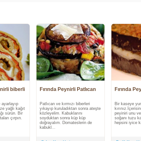
irli biberli
Fırında Peynirli Patlıcan
Fırında Pey
 ayarlayıp
Patlıcan ve kırmızı biberleri
Bir kaseye yum
ize yağlı kağıt
yıkayıp kuruladıktan sonra ateşte
kırınız.İçeris
ağı sürün. Bir
közleyelim. Kabuklarını
peyiniri unu v
aları çırpın.
soyduktan sonra küp küp
soğanı tuzu ka
doğrayalım. Domateslerin de
hepsini iyice ka
kabukl...