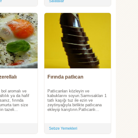
er
Salatalar
erellalı
Fırında patlıcan
i, bol aromalı ve
Patlıcanları közleyin ve
altılık ya da hafif
kabuklarını soyun.Sarmısakları 1
sanız, fırında
tatlı kaşığı tuz ile ezin ve
yumurta tam size
zeytinyağıyla birlikte patlıcana
n tazeli...
ekleyip karıştırın.Patlıcanlı...
Sebze Yemekleri