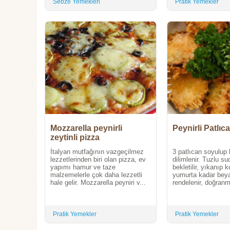
Sebze Yemekleri
Pratik Yemekler
Mozzarella peynirli
Peynirli Patlıc
zeytinli pizza
İtalyan mutfağının vazgeçilmez
3 patlıcan soyulup 
lezzetlerinden biri olan pizza, ev
dilimlenir. Tuzlu s
yapımı hamur ve taze
bekletilir, yıkanıp ku
malzemelerle çok daha lezzetli
yumurta kadar beya
hale gelir. Mozzarella peyniri v...
rendelenir, doğranm
Pratik Yemekler
Pratik Yemekler