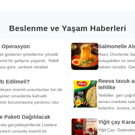
Beslenme ve Yaşam Haberleri
k Operasyon
Salmonelle A
et gösteren şirketlerine yönelik
Hazır Ürünlerde Sa
li bir gelişme yaşandı. Yetkili
bulaşabilen ve sind
ya göre, serbest rekabet
bakteri türüdür. Ge
Reeva tavuk a
tı Edilmeli?
tehlike
ileyen önemli unsurlardan biri de
Yetkililer, geri çağ
pılan sınavlarda kahvaltı
alınan markete iade
inin korunmasına yardımcı olur
bulantısı, kusma, is
 Paketi Dağıtılacak
Yiğit çay Kara
nda gerçekleştirilecek Liselere
Yiğit Çay: Gelenek
rkezî sınavda önemli bir