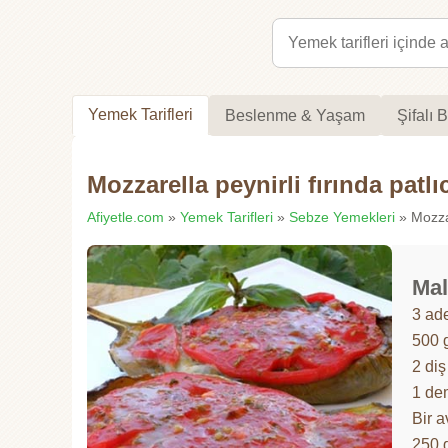
Yemek Tarifleri
Beslenme & Yaşam
Şifalı B
Mozzarella peynirli fırında patlı
Afiyetle.com
»
Yemek Tarifleri
»
Sebze Yemekleri
» Mozzare
Mal
3 ade
500 
2 di
1 de
Bir a
250 