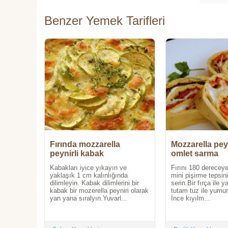
Benzer Yemek Tarifleri
Fırında mozzarella
Mozzarella peyn
peynirli kabak
omlet sarma
Kabakları iyice yıkayın ve
Fırını 180 dereceye
yaklaşık 1 cm kalınlığında
mini pişirme tepsin
dilimleyin. Kabak dilimlerini bir
serin.Bir fırça ile y
kabak bir mozerella peyniri olarak
tutam tuz ile yumurt
yan yana sıralyın.Yuvarl...
İnce kıyılm...