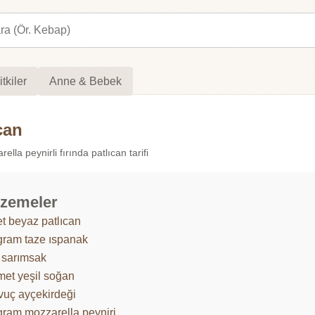
itkiler
Anne & Bebek
can
lla peynirli fırında patlıcan tarifi
zemeler
t beyaz patlıcan
gram taze ıspanak
ş sarımsak
met yeşil soğan
vuç ayçekirdeği
gram mozzarella peyniri