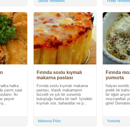
Sebze Yemekleri
Pratik Yemekl
an
Fırında soslu kıymalı
Fırında moz
makarna pastası
yumurta
halka halka
Fırında soslu kıymalı makarna
İtalyan esintil
uda yarım saat
pastası, klasik makarnanın
pratik bir kahv
rulanır. İki
lezzetli ve şık bir sunumla
bir öğün arıyor
z peynir
buluştuğu harika bir tarif. İçindeki
mozzarellalı 
ış...
kıymalı sos, baharatlar ve p...
göre! Domatesi
Makarna Pilav
Yumurta