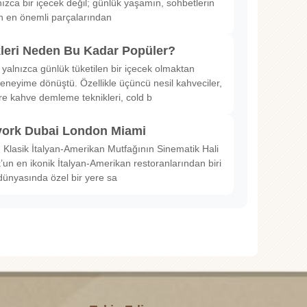
nızca bir içecek değil; günlük yaşamın, sohbetlerin
in en önemli parçalarından
kleri Neden Bu Kadar Popüler?
 yalnızca günlük tüketilen bir içecek olmaktan
deneyime dönüştü. Özellikle üçüncü nesil kahveciler,
ltre kahve demleme teknikleri, cold b
ork Dubai London Miami
Klasik İtalyan-Amerikan Mutfağının Sinematik Hali
un en ikonik İtalyan-Amerikan restoranlarından biri
dünyasında özel bir yere sa