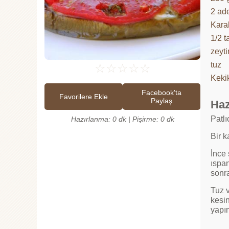
2 ad
Kara
1/2 t
zeyti
tuz
☆
☆
☆
☆
☆
Keki
Facebook'ta
Favorilere Ekle
Paylaş
Haz
Patlı
Hazırlanma: 0 dk | Pişirme: 0 dk
Bir k
İnce
ıspan
sonra
Tuz v
kesin
yapın