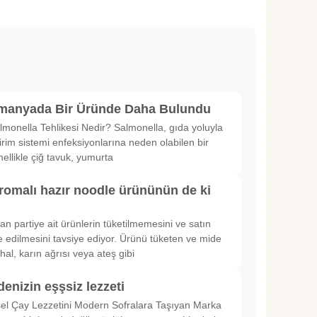
lmanyada Bir Üründe Daha Bulundu
lmonella Tehlikesi Nedir? Salmonella, gıda yoluyla
irim sistemi enfeksiyonlarına neden olabilen bir
nellikle çiğ tavuk, yumurta
romalı hazır noodle ürününün de ki
rılan partiye ait ürünlerin tüketilmemesini ve satın
 edilmesini tavsiye ediyor. Ürünü tüketen ve mide
hal, karın ağrısı veya ateş gibi
denizin eşşsiz lezzeti
sel Çay Lezzetini Modern Sofralara Taşıyan Marka