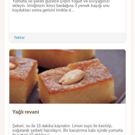
Yumurta ve şekeri güzelce çırpın.Yoğurt ve sıvıyağınızı
ekleyin. İrmiğinizin ikinci bardağına 3 yemek kaşığı unu
koyduktan sonra gerisini irmikle d...
Tatlılar
Yağlı revani
Şekeri, su ile 15 dakika kaynatın. Limon suyu ile kestirip,
soğutarak şerbeti hazırlayın. Bir karıştırma kabı içinde yumurta
ile şekeri 10 dakika ç...