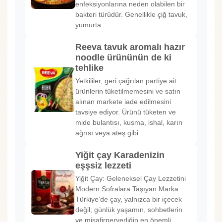
enfeksiyonlarına neden olabilen bir
bakteri türüdür. Genellikle çiğ tavuk,
yumurta
Reeva tavuk aromalı hazır
noodle ürününün de ki
tehlike
Yetkililer, geri çağrılan partiye ait
ürünlerin tüketilmemesini ve satın
alınan markete iade edilmesini
tavsiye ediyor. Ürünü tüketen ve
mide bulantısı, kusma, ishal, karın
ağrısı veya ateş gibi
Yiğit çay Karadenizin
eşşsiz lezzeti
Yiğit Çay: Geleneksel Çay Lezzetini
Modern Sofralara Taşıyan Marka
Türkiye’de çay, yalnızca bir içecek
değil; günlük yaşamın, sohbetlerin
ve misafirperverliğin en önemli