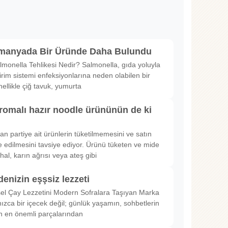
lmanyada Bir Üründe Daha Bulundu
lmonella Tehlikesi Nedir? Salmonella, gıda yoluyla
irim sistemi enfeksiyonlarına neden olabilen bir
nellikle çiğ tavuk, yumurta
romalı hazır noodle ürününün de ki
rılan partiye ait ürünlerin tüketilmemesini ve satın
 edilmesini tavsiye ediyor. Ürünü tüketen ve mide
hal, karın ağrısı veya ateş gibi
denizin eşşsiz lezzeti
sel Çay Lezzetini Modern Sofralara Taşıyan Marka
nızca bir içecek değil; günlük yaşamın, sohbetlerin
in en önemli parçalarından