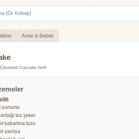
itkiler
Anne & Bebek
ake
Çikolatalı Cupcake tarifi
zemeler
şilik
t yumurta
bardağı toz şeker
et kabartma tozu
et vanilya