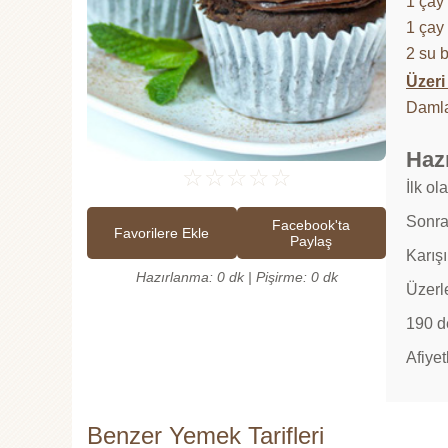
1 çay
1 çay 
2 su 
Üzeri 
Damla
Hazı
☆
☆
☆
☆
☆
İlk ol
Sonra 
Facebook'ta
Favorilere Ekle
Paylaş
Karış
Hazırlanma: 0 dk | Pişirme: 0 dk
Üzerle
190 de
Afiyet
Benzer Yemek Tarifleri