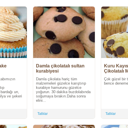
ake
Damla çikolatalı sultan
Kuru Kayıs
kurabiyesi
Çikolatalı 
 kabımızın
Damla çikolata hariç tüm
Çok güzel bir t
malzemeleri güzelce karıştırıp
bence denemeli
tıp
kurabiye hamurunu güzelce
 bardağı un,
yoğurun. 30 dakika buzdolabında
ilya ve şekeri
soğumaya bırakın.Daha sonra
elini...
Tatlılar
Tatlılar