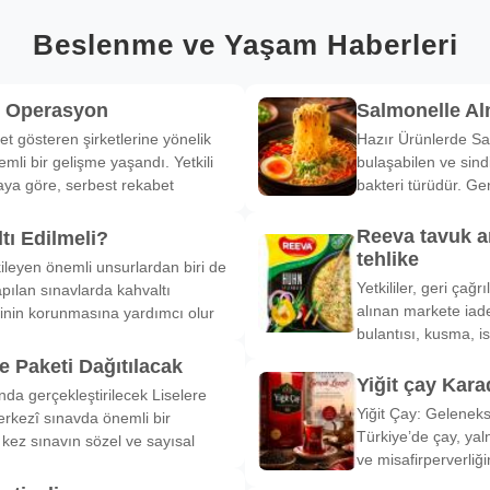
Beslenme ve Yaşam Haberleri
k Operasyon
Salmonelle A
et gösteren şirketlerine yönelik
Hazır Ürünlerde Sa
li bir gelişme yaşandı. Yetkili
bulaşabilen ve sind
ya göre, serbest rekabet
bakteri türüdür. Ge
Reeva tavuk a
tı Edilmeli?
tehlike
ileyen önemli unsurlardan biri de
Yetkililer, geri çağ
pılan sınavlarda kahvaltı
alınan markete iade
inin korunmasına yardımcı olur
bulantısı, kusma, is
 Paketi Dağıtılacak
Yiğit çay Kara
nda gerçekleştirilecek Liselere
Yiğit Çay: Gelenek
rkezî sınavda önemli bir
Türkiye’de çay, yal
k kez sınavın sözel ve sayısal
ve misafirperverliğ