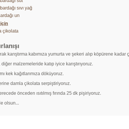
 bardağı süt
bardağı sıvı yağ
bardağı un
için
 çikolata
rlanışı
arak karıştırma kabımıza yumurta ve şekeri alıp köpürene kadar ç
diğer malzemeleride katıp iyice karıştırıyoruz.
ımı kek kağıtlarımıza döküyoruz.
rine damla çikolata serpiştiriyoruz.
recede önceden ısıtılmış fırında 25 dk pişiriyoruz.
le olsun...