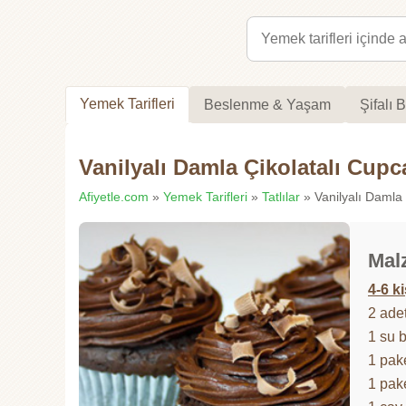
Yemek Tarifleri
Beslenme & Yaşam
Şifalı B
Vanilyalı Damla Çikolatalı Cupc
Afiyetle.com
»
Yemek Tarifleri
»
Tatlılar
» Vanilyalı Damla 
Mal
4-6 ki
2 ade
1 su 
1 pak
1 pak