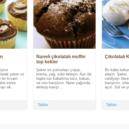
in
Naneli çikolatalı muffin
Çikolatalı 
top kekler
iyice
Şeker ve yumurtayı çırpıp ,
Bir kaba keku
pılarak şeker ve
krema, yağ, sütü ekleyin. Ayrı bir
eleyin. Şeker,
i bır kıvam
kapta tuz kabartma tozu, kakao,
vanilyayı ilave
Daha sonra
ve unu karıştırın. Nane yağınıda
karıştırın, ort
ayı ek...
ekleyip karışt...
açın. Süt ve yu
Tatlılar
Tatlılar