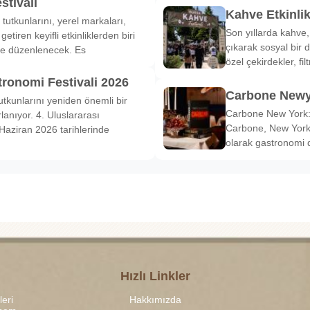
stivali
Kahve Etkinli
tutkunlarını, yerel markaları,
Son yıllarda kahve,
etiren keyifli etkinliklerden biri
çıkarak sosyal bir 
de düzenlenecek. Es
özel çekirdekler, fi
tronomi Festivali 2026
Carbone Newy
tkunlarını yeniden önemli bir
Carbone New York: 
anıyor. 4. Uluslararası
Carbone, New York’
Haziran 2026 tarihlerinde
olarak gastronomi 
Hızlı Linkler
leri
Hakkımızda