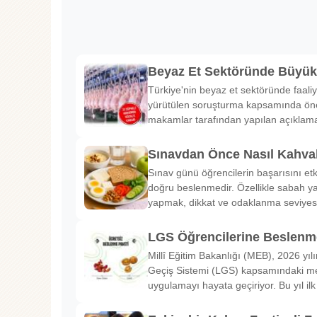
Beyaz Et Sektöründe Büyü
Türkiye'nin beyaz et sektöründe faaliy
yürütülen soruşturma kapsamında önem
makamlar tarafından yapılan açıklama
Sınavdan Önce Nasıl Kahval
Sınav günü öğrencilerin başarısını etk
doğru beslenmedir. Özellikle sabah ya
yapmak, dikkat ve odaklanma seviyes
LGS Öğrencilerine Beslenme
Millî Eğitim Bakanlığı (MEB), 2026 yılı
Geçiş Sistemi (LGS) kapsamındaki me
uygulamayı hayata geçiriyor. Bu yıl il