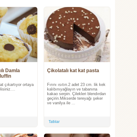
ılı Damla
Çikolatalı kat kat pasta
Muffin
at çıkartıyor ortaya
Fırını ısıtın.2 adet 23 cm. lik kek
siniz....
kalıbınıyağlayın ve tabanına
kakao serpin. Çilekleri blendırdan
geçirin.Mikserde tereyağı şeker
ve vanilya ile ...
Tatlılar