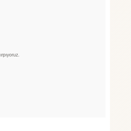
ırpıyoruz.