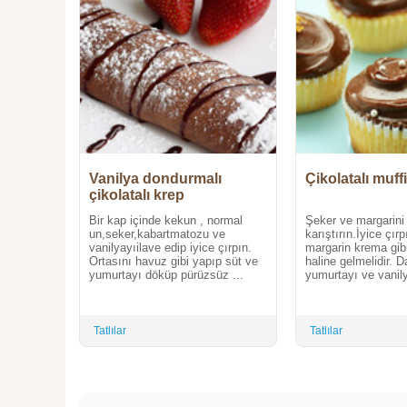
Vanilya dondurmalı
Çikolatalı muff
çikolatalı krep
Bir kap içinde kekun , normal
Şeker ve margarini 
un,seker,kabartmatozu ve
karıştırın.İyice çır
vanilyayıilave edip iyice çırpın.
margarin krema gib
Ortasını havuz gibi yapıp süt ve
haline gelmelidir. 
yumurtayı döküp pürüzsüz ...
yumurtayı ve vanily
Tatlılar
Tatlılar