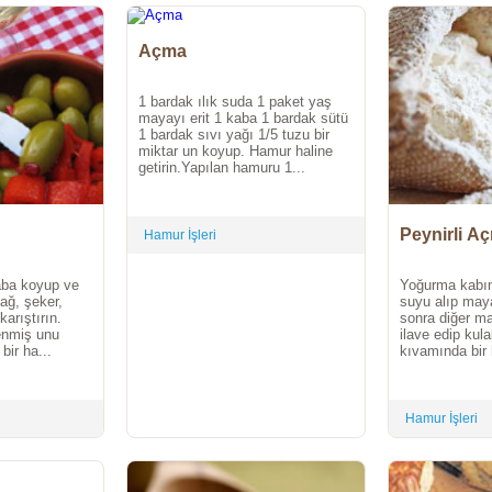
Açma
1 bardak ılık suda 1 paket yaş
mayayı erit 1 kaba 1 bardak sütü
1 bardak sıvı yağı 1/5 tuzu bir
miktar un koyup. Hamur haline
getirin.Yapılan hamuru 1...
Peynirli A
Hamur İşleri
aba koyup ve
Yoğurma kabın
ağ, şeker,
suyu alıp maya
arıştırın.
sonra diğer ma
enmiş unu
ilave edip ku
bir ha...
kıvamında bir 
Hamur İşleri