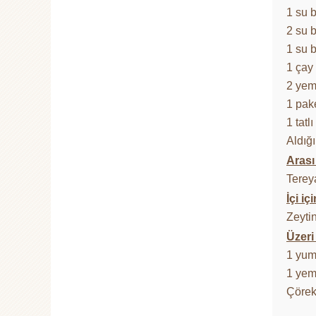
1 su b
2 su 
1 su b
1 çay
2 yem
1 pak
1 tatl
Aldığ
Arası
Terey
İçi içi
Zeyti
Üzeri 
1 yumu
1 yem
Çörek