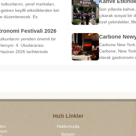
Kahve Etkinli
tutkunlarını, yerel markaları,
Son yıllarda kahve,
etiren keyifli etkinliklerden biri
çıkarak sosyal bir 
de düzenlenecek. Es
özel çekirdekler, fi
tronomi Festivali 2026
Carbone Newy
tkunlarını yeniden önemli bir
Carbone New York: 
anıyor. 4. Uluslararası
Carbone, New York’
Haziran 2026 tarihlerinde
olarak gastronomi 
Hızlı Linkler
leri
Hakkımızda
 hem
İletişim
l