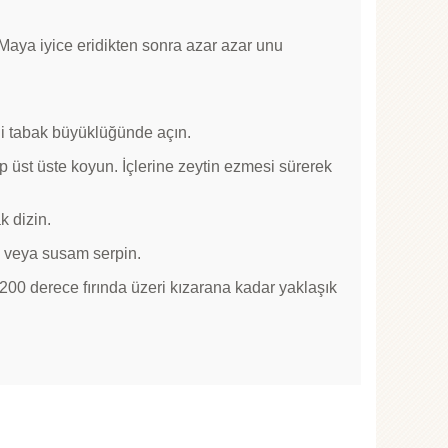
n. Maya iyice eridikten sonra azar azar unu
i tabak büyüklüğünde açın.
üp üst üste koyun. İçlerine zeytin ezmesi sürerek
ak dizin.
u veya susam serpin.
00 derece fırında üzeri kızarana kadar yaklaşık