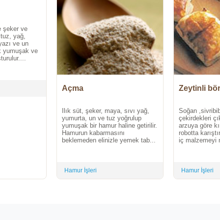
ne şeker ve
tuz, yağ,
yazı ve un
ek yumuşak ve
urulur....
Açma
Zeytinli bö
Ilık süt, şeker, maya, sıvı yağ,
Soğan ,sivribi
yumurta, un ve tuz yoğrulup
çekirdekleri ç
yumuşak bir hamur haline getirilir.
arzuya göre kır
Hamurun kabarmasını
robotta karıştı
beklemeden elinizle yemek tab...
iç malzemeyi m
Hamur İşleri
Hamur İşleri