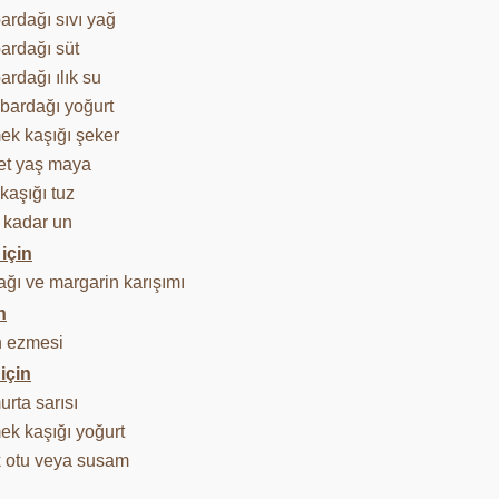
ardağı sıvı yağ
bardağı süt
ardağı ılık su
 bardağı yoğurt
ek kaşığı şeker
et yaş maya
ı kaşığı tuz
ı kadar un
 için
ağı ve margarin karışımı
n
n ezmesi
için
rta sarısı
ek kaşığı yoğurt
 otu veya susam