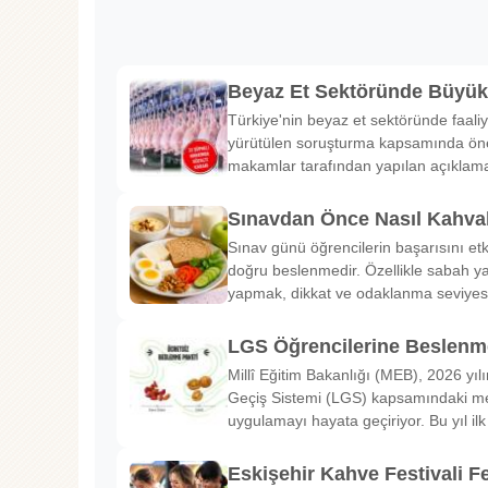
Beyaz Et Sektöründe Büyü
Türkiye'nin beyaz et sektöründe faaliy
yürütülen soruşturma kapsamında önem
makamlar tarafından yapılan açıklama
Sınavdan Önce Nasıl Kahval
Sınav günü öğrencilerin başarısını etk
doğru beslenmedir. Özellikle sabah ya
yapmak, dikkat ve odaklanma seviyes
LGS Öğrencilerine Beslenme
Millî Eğitim Bakanlığı (MEB), 2026 yılı
Geçiş Sistemi (LGS) kapsamındaki me
uygulamayı hayata geçiriyor. Bu yıl il
Eskişehir Kahve Festivali Fe