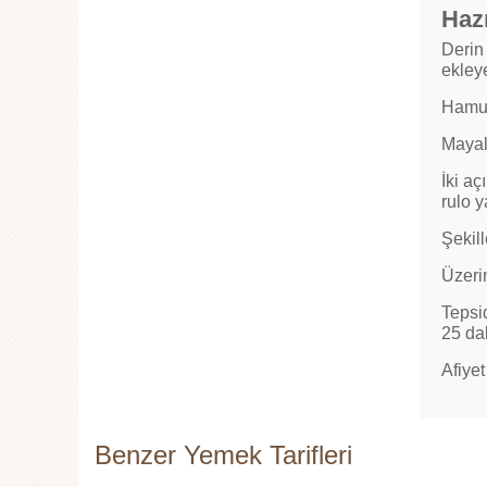
Hazı
Derin 
ekley
Hamur
Mayal
İki aç
rulo y
Şekill
Üzeri
Tepsi
25 dak
Afiyet
Benzer Yemek Tarifleri