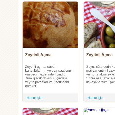
Zeytinli Açma
Zeytinli Açma
Zeytinli açma, sabah
Suyu, sütü derin k
kahvaltılarının ve çay saatlerinin
mayayı eritin.Tuz,y
vazgeçilmezlerinden biridir.
yumurta akını ekle k
Yumuşacık dokusu, içindeki
Sonra azar azar el
zeytin parçaları ve üzerindeki
ilavesivle yumuşak 
çörekot...
Hamur İşleri
Hamur İşleri