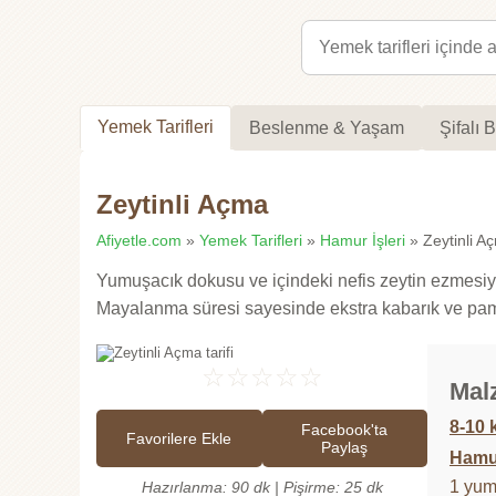
Yemek Tarifleri
Beslenme & Yaşam
Şifalı B
Zeytinli Açma
Afiyetle.com
»
Yemek Tarifleri
»
Hamur İşleri
» Zeytinli Aç
Yumuşacık dokusu ve içindeki nefis zeytin ezmesiyle 
Mayalanma süresi sayesinde ekstra kabarık ve pam
☆
☆
☆
☆
☆
Mal
8-10 k
Facebook'ta
Favorilere Ekle
Paylaş
Hamur
1 yumu
Hazırlanma: 90 dk | Pişirme: 25 dk