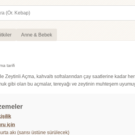
itkiler
Anne & Bebek
ma tarifi
Zeytinli Açma, kahvaltı sofralarından çay saatlerine kadar her a
uk gibi olan bu açmalar, tereyağı ve zeytinin muhteşem uyumuy
zemeler
işilik
u için
rta akı (sarısı üstüne sürülecek)