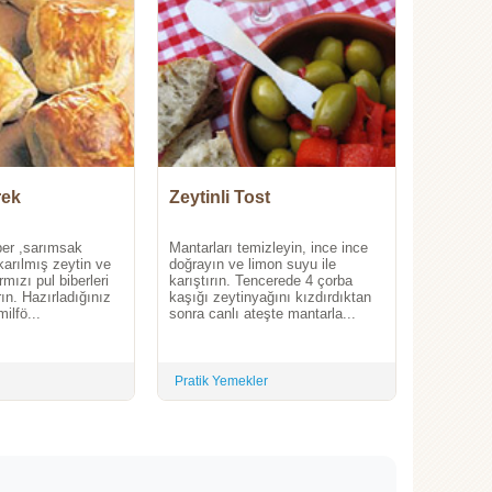
rek
Zeytinli Tost
ber ,sarımsak
Mantarları temizleyin, ince ince
ıkarılmış zeytin ve
doğrayın ve limon suyu ile
mızı pul biberleri
karıştırın. Tencerede 4 çorba
rın. Hazırladığınız
kaşığı zeytinyağını kızdırdıktan
ilfö...
sonra canlı ateşte mantarla...
Pratik Yemekler