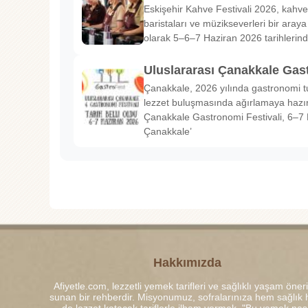
Eskişehir Kahve Festivali 2026, kahve 
baristaları ve müzikseverleri bir araya g
olarak 5–6–7 Haziran 2026 tarihlerin
Uluslararası Çanakkale Gas
Çanakkale, 2026 yılında gastronomi tu
lezzet buluşmasında ağırlamaya hazırl
Çanakkale Gastronomi Festivali, 6–7 
Çanakkale’
Hakkımızda
Afiyetle.com, lezzetli yemek tarifleri ve sağlıklı yaşam öneri
sunan bir rehberdir. Misyonumuz, sofralarınıza hem sağlık
de lezzet katacak tariflerle ilham vermek. "Bu yemek nası