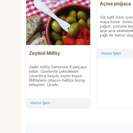
Açma poğaça
Süt hafif ılıtılır içi
maya konur. Sonra 
yoğurt, yumurta be
azar azar eklener
yağlı bir hamur oluşt
Zeytinli Milföy
Hamur İşleri
2adet milföy hamurunu 4 parçaya
bölün. Üzerlerine çekirdekleri
çıkarılmış turşulu zeytin koyun.
Milföylerin ortasını hafifçe büzüp
birleştirin. Üzerle...
Hamur İşleri