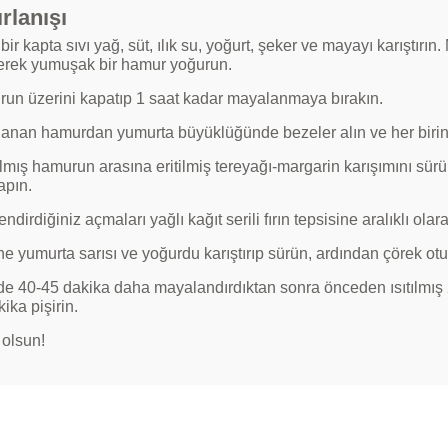
rlanışı
bir kapta sıvı yağ, süt, ılık su, yoğurt, şeker ve mayayı karıştırı
erek yumuşak bir hamur yoğurun.
un üzerini kapatıp 1 saat kadar mayalanmaya bırakın.
anan hamurdan yumurta büyüklüğünde bezeler alın ve her birin
ılmış hamurun arasına eritilmiş tereyağı-margarin karışımını sür
apın.
endirdiğiniz açmaları yağlı kağıt serili fırın tepsisine aralıklı olar
ne yumurta sarısı ve yoğurdu karıştırıp sürün, ardından çörek ot
de 40-45 dakika daha mayalandırdıktan sonra önceden ısıtılmış 2
ika pişirin.
 olsun!