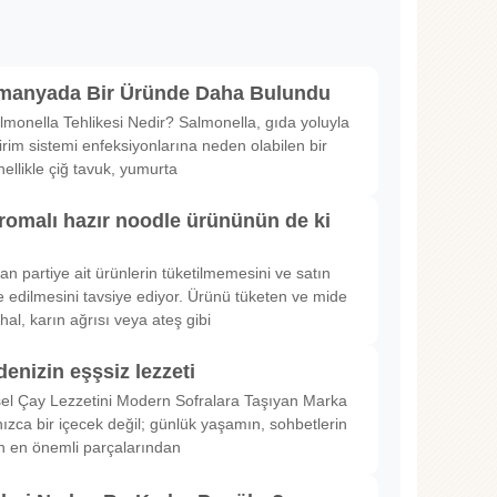
lmanyada Bir Üründe Daha Bulundu
lmonella Tehlikesi Nedir? Salmonella, gıda yoluyla
irim sistemi enfeksiyonlarına neden olabilen bir
nellikle çiğ tavuk, yumurta
romalı hazır noodle ürününün de ki
rılan partiye ait ürünlerin tüketilmemesini ve satın
 edilmesini tavsiye ediyor. Ürünü tüketen ve mide
hal, karın ağrısı veya ateş gibi
denizin eşşsiz lezzeti
sel Çay Lezzetini Modern Sofralara Taşıyan Marka
nızca bir içecek değil; günlük yaşamın, sohbetlerin
in en önemli parçalarından