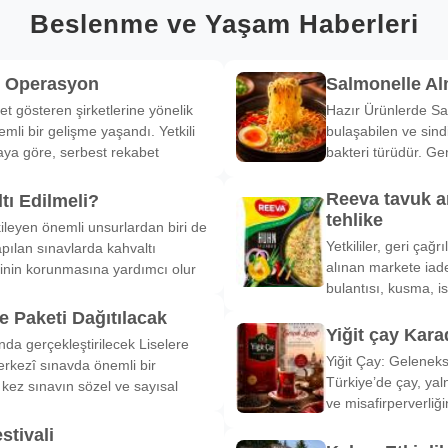
Beslenme ve Yaşam Haberleri
k Operasyon
Salmonelle A
et gösteren şirketlerine yönelik
Hazır Ürünlerde Sa
li bir gelişme yaşandı. Yetkili
bulaşabilen ve sind
ya göre, serbest rekabet
bakteri türüdür. Ge
Reeva tavuk a
tı Edilmeli?
tehlike
ileyen önemli unsurlardan biri de
Yetkililer, geri çağ
pılan sınavlarda kahvaltı
alınan markete iade
inin korunmasına yardımcı olur
bulantısı, kusma, is
 Paketi Dağıtılacak
Yiğit çay Kara
nda gerçekleştirilecek Liselere
Yiğit Çay: Gelenek
rkezî sınavda önemli bir
Türkiye’de çay, yal
k kez sınavın sözel ve sayısal
ve misafirperverliğ
stivali