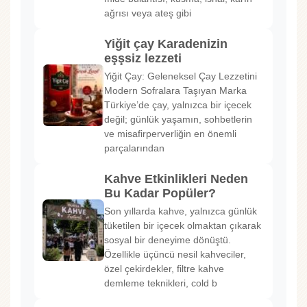
ağrısı veya ateş gibi
Yiğit çay Karadenizin
eşşsiz lezzeti
Yiğit Çay: Geleneksel Çay Lezzetini
Modern Sofralara Taşıyan Marka
Türkiye’de çay, yalnızca bir içecek
değil; günlük yaşamın, sohbetlerin
ve misafirperverliğin en önemli
parçalarından
Kahve Etkinlikleri Neden
Bu Kadar Popüler?
Son yıllarda kahve, yalnızca günlük
tüketilen bir içecek olmaktan çıkarak
sosyal bir deneyime dönüştü.
Özellikle üçüncü nesil kahveciler,
özel çekirdekler, filtre kahve
demleme teknikleri, cold b