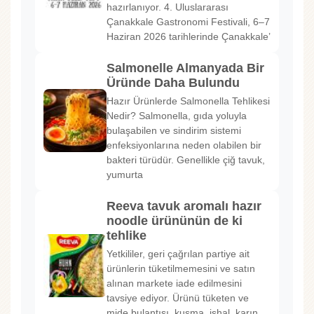
hazırlanıyor. 4. Uluslararası
Çanakkale Gastronomi Festivali, 6–7
Haziran 2026 tarihlerinde Çanakkale’
Salmonelle Almanyada Bir
Üründe Daha Bulundu
Hazır Ürünlerde Salmonella Tehlikesi
Nedir? Salmonella, gıda yoluyla
bulaşabilen ve sindirim sistemi
enfeksiyonlarına neden olabilen bir
bakteri türüdür. Genellikle çiğ tavuk,
yumurta
Reeva tavuk aromalı hazır
noodle ürününün de ki
tehlike
Yetkililer, geri çağrılan partiye ait
ürünlerin tüketilmemesini ve satın
alınan markete iade edilmesini
tavsiye ediyor. Ürünü tüketen ve
mide bulantısı, kusma, ishal, karın