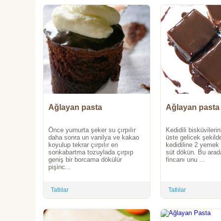
Ağlayan pasta
Ağlayan pasta (
Önce yumurta şeker su çırpılır
Kedidili bisküvilerin
daha sonra un vanilya ve kakao
üste gelicek şekilde
koyulup tekrar çırpılır en
kedidiline 2 yemek
sonkabartma tozuylada çırpıp
süt dökün. Bu arad
geniş bir borcama dökülür
fincanı unu ...
pişinc...
Tatlılar
Tatlılar