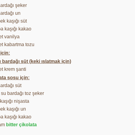
bardağı şeker
bardağı un
ek kaşığı süt
ba kaşığı kakao
et vanilya
et kabartma tozu
için:
u bardağı süt (keki ıslatmak için)
et krem şanti
ata sosu için:
bardağı süt
 su bardağı toz şeker
ı kaşığı nişasta
ek kaşığı un
ba kaşığı kakao
ram
bitter çikolata