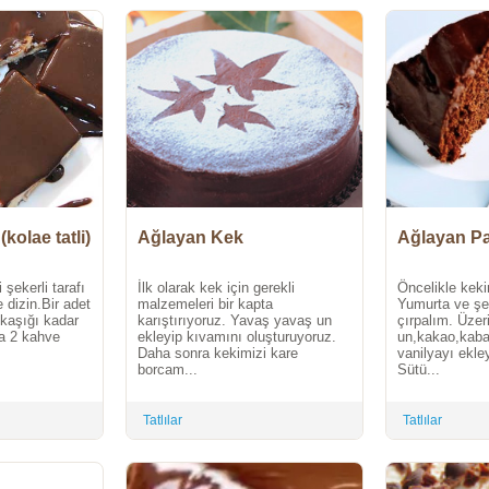
kolae tatli)
Ağlayan Kek
Ağlayan P
i şekerli tarafı
İlk olarak kek için gerekli
Öncelikle kekim
 dizin.Bir adet
malzemeleri bir kapta
Yumurta ve şek
 kaşığı kadar
karıştırıyoruz. Yavaş yavaş un
çırpalım. Üzer
a 2 kahve
ekleyip kıvamını oluşturuyoruz.
un,kakao,kaba
Daha sonra kekimizi kare
vanilyayı ekley
borcam...
Sütü...
Tatlılar
Tatlılar