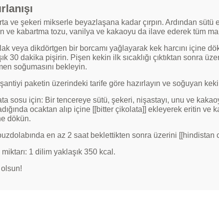
rlanışı
ta ve şekeri mikserle beyazlaşana kadar çırpın. Ardından sütü
in ve kabartma tozu, vanilya ve kakaoyu da ilave ederek tüm malz
lak veya dikdörtgen bir borcamı yağlayarak kek harcını içine dök
ık 30 dakika pişirin. Pişen kekin ilk sıcaklığı çıktıktan sonra ü
en soğumasını bekleyin.
şantiyi paketin üzerindeki tarife göre hazırlayın ve soğuyan kek
ta sosu için: Bir tencereye sütü, şekeri, nişastayı, unu ve kakaoyu
ığında ocaktan alıp içine [[bitter çikolata]] ekleyerek eritin v
ne dökün.
uzdolabında en az 2 saat beklettikten sonra üzerini [[hindistan c
 miktarı: 1 dilim yaklaşık 350 kcal.
 olsun!