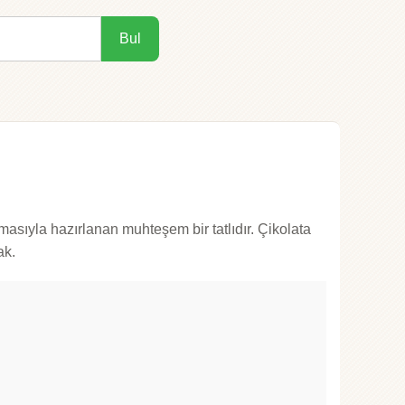
Bul
masıyla hazırlanan muhteşem bir tatlıdır. Çikolata
ak.