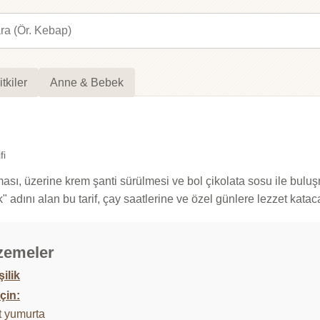
itkiler
Anne & Bebek
fi
ası, üzerine krem şanti sürülmesi ve bol çikolata sosu ile buluş
dını alan bu tarif, çay saatlerine ve özel günlere lezzet katac
zemeler
şilik
çin:
t yumurta