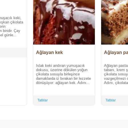
muşacık keki,
ışkan çikolata
erin
 biridir. Çay
el günle...
Ağlayan kek
Ağlayan pa
Islak keki andıran yumuşacık
Ağlayan pasta
dokusu, üzerine dökülen yoğun
tabanı, krem ş
çikolata sosuyla birleşince
çikolata sosuyl
damaklarda iz bırakan bir lezzete
vazgeçilmezi o
dönüşüyor: ağlayan kek. Adını...
Adını, çikolat
Tatlılar
Tatlılar