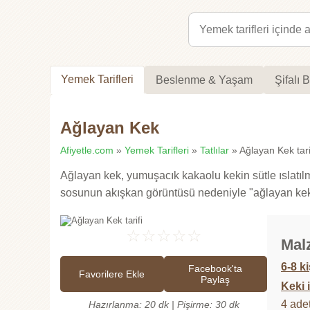
Yemek Tarifleri
Beslenme & Yaşam
Şifalı B
Ağlayan Kek
Afiyetle.com
»
Yemek Tarifleri
»
Tatlılar
» Ağlayan Kek tari
Ağlayan kek, yumuşacık kakaolu kekin sütle ıslatılm
sosunun akışkan görüntüsü nedeniyle "ağlayan kek" a
☆
☆
☆
☆
☆
Mal
6-8 ki
Facebook'ta
Favorilere Ekle
Paylaş
Keki i
4 ade
Hazırlanma: 20 dk | Pişirme: 30 dk