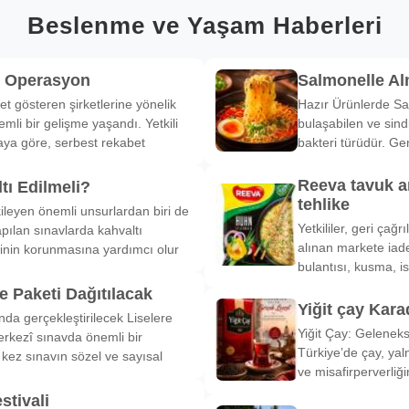
Beslenme ve Yaşam Haberleri
k Operasyon
Salmonelle A
et gösteren şirketlerine yönelik
Hazır Ürünlerde Sa
li bir gelişme yaşandı. Yetkili
bulaşabilen ve sind
ya göre, serbest rekabet
bakteri türüdür. Ge
Reeva tavuk a
tı Edilmeli?
tehlike
ileyen önemli unsurlardan biri de
Yetkililer, geri çağ
pılan sınavlarda kahvaltı
alınan markete iade
inin korunmasına yardımcı olur
bulantısı, kusma, is
 Paketi Dağıtılacak
Yiğit çay Kara
nda gerçekleştirilecek Liselere
Yiğit Çay: Gelenek
rkezî sınavda önemli bir
Türkiye’de çay, yal
k kez sınavın sözel ve sayısal
ve misafirperverliğ
stivali