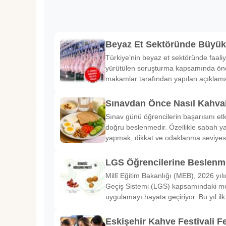
Beyaz Et Sektöründe Büyü
Türkiye'nin beyaz et sektöründe faaliy
yürütülen soruşturma kapsamında önem
makamlar tarafından yapılan açıklama
Sınavdan Önce Nasıl Kahval
Sınav günü öğrencilerin başarısını etk
doğru beslenmedir. Özellikle sabah ya
yapmak, dikkat ve odaklanma seviyes
LGS Öğrencilerine Beslenme
Millî Eğitim Bakanlığı (MEB), 2026 yılı
Geçiş Sistemi (LGS) kapsamındaki me
uygulamayı hayata geçiriyor. Bu yıl il
Eskişehir Kahve Festivali Fe