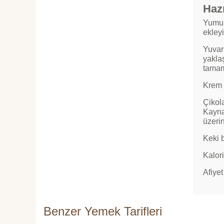
Hazı
Yumur
ekley
Yuvar
yaklaş
tamam
Krem 
Çikola
Kaynad
üzeri
Keki b
Kalori
Afiyet
Benzer Yemek Tarifleri