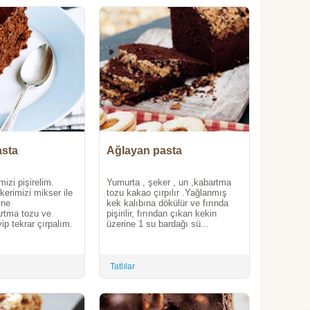
asta
Ağlayan pasta
izi pişirelim.
Yumurta , şeker , un ,kabartma
erimizi mikser ile
tozu kakao çırpılır .Yağlanmış
ine
kek kalıbına dökülür ve fırında
rtma tozu ve
pişirilir, fırından çıkan kekin
ip tekrar çırpalım.
üzerine 1 su bardağı sü...
Tatlılar