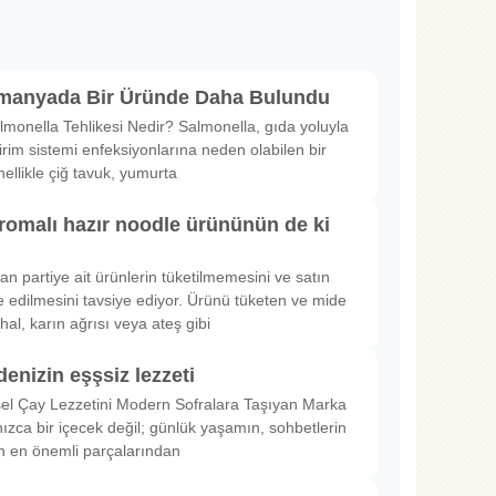
lmanyada Bir Üründe Daha Bulundu
lmonella Tehlikesi Nedir? Salmonella, gıda yoluyla
irim sistemi enfeksiyonlarına neden olabilen bir
nellikle çiğ tavuk, yumurta
romalı hazır noodle ürününün de ki
rılan partiye ait ürünlerin tüketilmemesini ve satın
 edilmesini tavsiye ediyor. Ürünü tüketen ve mide
hal, karın ağrısı veya ateş gibi
denizin eşşsiz lezzeti
sel Çay Lezzetini Modern Sofralara Taşıyan Marka
nızca bir içecek değil; günlük yaşamın, sohbetlerin
in en önemli parçalarından