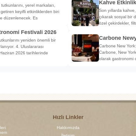
Kahve Etkinli
tutkunlarını, yerel markaları,
Son yıllarda kahve,
etiren keyifli etkinliklerden biri
çıkarak sosyal bir 
de düzenlenecek. Es
özel çekirdekler, fi
tronomi Festivali 2026
Carbone Newy
tkunlarını yeniden önemli bir
Carbone New York: 
anıyor. 4. Uluslararası
Carbone, New York’
Haziran 2026 tarihlerinde
olarak gastronomi 
Hızlı Linkler
leri
Hakkımızda
 hem
İletişim