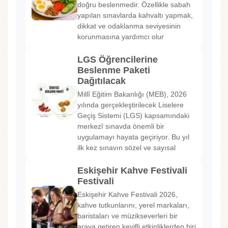
doğru beslenmedir. Özellikle sabah
yapılan sınavlarda kahvaltı yapmak,
dikkat ve odaklanma seviyesinin
korunmasına yardımcı olur
LGS Öğrencilerine
Beslenme Paketi
Dağıtılacak
Millî Eğitim Bakanlığı (MEB), 2026
yılında gerçekleştirilecek Liselere
Geçiş Sistemi (LGS) kapsamındaki
merkezî sınavda önemli bir
uygulamayı hayata geçiriyor. Bu yıl
ilk kez sınavın sözel ve sayısal
Eskişehir Kahve Festivali
Festivali
Eskişehir Kahve Festivali 2026,
kahve tutkunlarını, yerel markaları,
baristaları ve müzikseverleri bir
araya getiren keyifli etkinliklerden biri