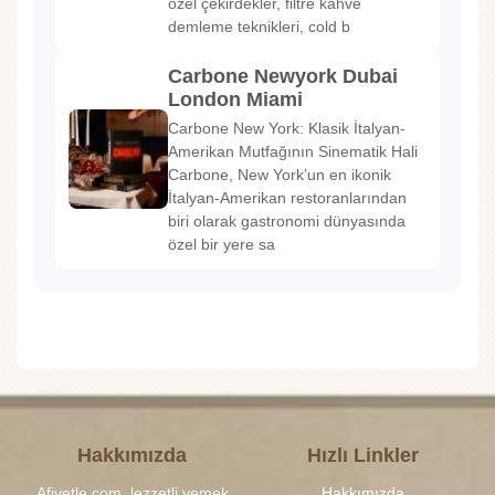
özel çekirdekler, filtre kahve
demleme teknikleri, cold b
Carbone Newyork Dubai
London Miami
Carbone New York: Klasik İtalyan-
Amerikan Mutfağının Sinematik Hali
Carbone, New York’un en ikonik
İtalyan-Amerikan restoranlarından
biri olarak gastronomi dünyasında
özel bir yere sa
Hakkımızda
Hızlı Linkler
Afiyetle.com, lezzetli yemek
Hakkımızda