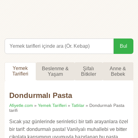
Bul
Yemek
Beslenme &
Şifalı
Anne &
Tarifleri
Yaşam
Bitkiler
Bebek
Dondurmalı Pasta
Afiyetle.com
»
Yemek Tarifleri
»
Tatlılar
» Dondurmalı Pasta
tarifi
Sıcak yaz günlerinde serinletici bir tatlı arayanlara özel
bir tarif: dondurmalı pasta! Vanilyalı muhallebi ve bitter
çikolata karışımının uyumuyla hazırlanan bu pasta,