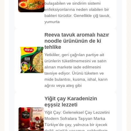
bulaşabilen ve sindirim sistemi
enfeksiyonlarına neden olabilen bir
bakteri türüdür. Genellikle çiğ tavuk,
yumurta
Reeva tavuk aromalı hazır
noodle ürününün de ki
tehlike
Yetkililer, geri çağrılan partiye ait
ürünlerin tüketilmemesini ve satın
alınan markete iade edilmesini
tavsiye ediyor. Ürünü tüketen ve
mide bulantısı, kusma, ishal, karın
ağrısı veya ateş gibi
Yiğit çay Karadenizin
eşşsiz lezzeti
Yiğit Çay: Geleneksel Çay Lezzetini
Modern Sofralara Taşıyan Marka
Türkiye’de çay, yalnızca bir içecek
değil; günlük yaşamın, sohbetlerin