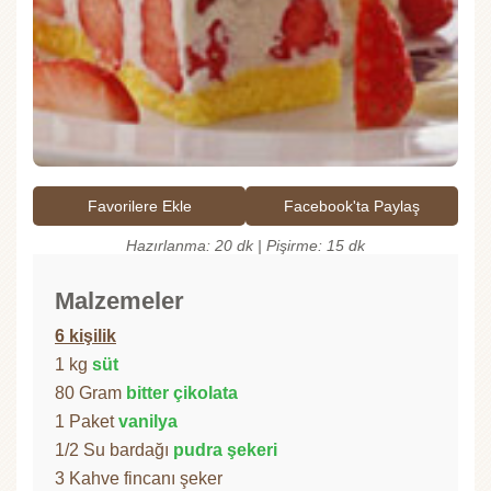
Favorilere Ekle
Facebook'ta Paylaş
Hazırlanma: 20 dk | Pişirme: 15 dk
Malzemeler
6 kişilik
1 kg
süt
80 Gram
bitter çikolata
1 Paket
vanilya
1/2 Su bardağı
pudra şekeri
3 Kahve fincanı şeker