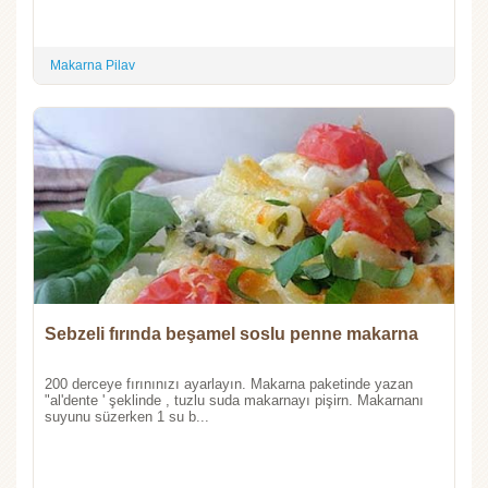
Makarna Pilav
Sebzeli fırında beşamel soslu penne makarna
200 derceye fırınınızı ayarlayın. Makarna paketinde yazan
"al'dente ' şeklinde , tuzlu suda makarnayı pişirn. Makarnanı
suyunu süzerken 1 su b...