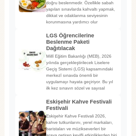
doğru beslenmedir. Özellikle sabah
yapılan sınavlarda kahvaltı yapmak,
dikkat ve odaklanma seviyesinin
korunmasına yardımcı olur
LGS Öğrencilerine
Beslenme Paketi
Dağıtılacak
Millî Eğitim Bakanlığı (MEB), 2026
yılında gerçekleştirilecek Liselere
Geçiş Sistemi (LGS) kapsamındaki
merkezî sınavda önemli bir
uygulamayı hayata geçiriyor. Bu yıl
ilk kez sınavın sözel ve sayısal
Eskişehir Kahve Festivali
Festivali
Eskişehir Kahve Festivali 2026,
kahve tutkunlarını, yerel markaları,
baristaları ve müzikseverleri bir
araya getiren keyifli etkinliklerden biri