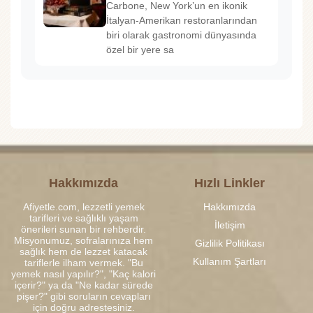
Carbone, New York’un en ikonik
İtalyan-Amerikan restoranlarından
biri olarak gastronomi dünyasında
özel bir yere sa
Hakkımızda
Hızlı Linkler
Afiyetle.com, lezzetli yemek
Hakkımızda
tarifleri ve sağlıklı yaşam
İletişim
önerileri sunan bir rehberdir.
Misyonumuz, sofralarınıza hem
Gizlilik Politikası
sağlık hem de lezzet katacak
Kullanım Şartları
tariflerle ilham vermek. "Bu
yemek nasıl yapılır?", "Kaç kalori
içerir?" ya da "Ne kadar sürede
pişer?" gibi soruların cevapları
için doğru adrestesiniz.