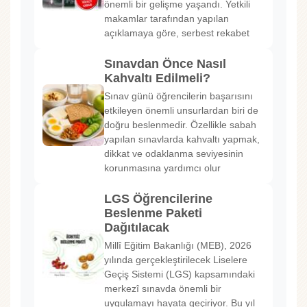
önemli bir gelişme yaşandı. Yetkili
makamlar tarafından yapılan
açıklamaya göre, serbest rekabet
Sınavdan Önce Nasıl
Kahvaltı Edilmeli?
Sınav günü öğrencilerin başarısını
etkileyen önemli unsurlardan biri de
doğru beslenmedir. Özellikle sabah
yapılan sınavlarda kahvaltı yapmak,
dikkat ve odaklanma seviyesinin
korunmasına yardımcı olur
LGS Öğrencilerine
Beslenme Paketi
Dağıtılacak
Millî Eğitim Bakanlığı (MEB), 2026
yılında gerçekleştirilecek Liselere
Geçiş Sistemi (LGS) kapsamındaki
merkezî sınavda önemli bir
uygulamayı hayata geçiriyor. Bu yıl