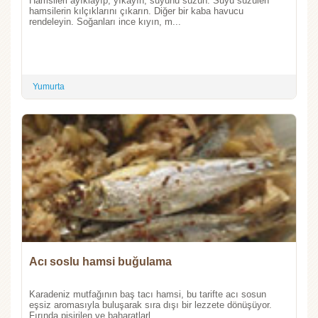
Hamsileri ayıklayıp, yıkayın, suyunu süzün. Suyu süzülen
hamsilerin kılçıklarını çıkarın. Diğer bir kaba havucu
rendeleyin. Soğanları ince kıyın, m...
Yumurta
Acı soslu hamsi buğulama
Karadeniz mutfağının baş tacı hamsi, bu tarifte acı sosun
eşsiz aromasıyla buluşarak sıra dışı bir lezzete dönüşüyor.
Fırında pişirilen ve baharatlarl...