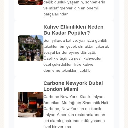
değil; günlük yaşamın, sohbetlerin
ve misafirperverliğin en önemli
parçalarından
Kahve Etkinlikleri Neden
Bu Kadar Popüler?
Son yıllarda kahve, yalnızca günlük
tüketilen bir içecek olmaktan çıkarak
sosyal bir deneyime dönüştü.
Özellikle üçüncü nesil kahveciler,
özel çekirdekler, filtre kahve
demleme teknikleri, cold b
Carbone Newyork Dubai
London Miami
Carbone New York: Klasik İtalyan-
Amerikan Mutfağının Sinematik Hali
Carbone, New York’un en ikonik
İtalyan-Amerikan restoranlarından
biri olarak gastronomi dünyasında
özel bir yere sa