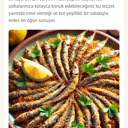
sofralarınıza kolayca konuk edebileceğiniz bu lezzet,
yanında mısır ekmeği ve bol yeşillikli bir salatayla
enfes bir öğün sunuyor.