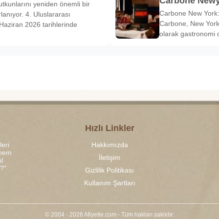
Carbone Newy
tkunlarını yeniden önemli bir
Carbone New York: 
anıyor. 4. Uluslararası
Carbone, New York’
Haziran 2026 tarihlerinde
olarak gastronomi 
Hızlı Linkler
leri
Hakkımızda
 hem
İletişim
l
r?"
Gizlilik Politikası
Kullanım Şartları
© 2004 - 2026 Afiyetle.com - Tüm hakları saklıdır.