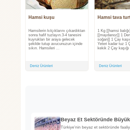
Hamsi kuşu
Hamsi tava tu
Hamsilerin kılçıklarını çıkardıktan
1 Kg [[hamsi balığ
sonra hafif tuzlayın.3-4 tanesini
[[maydanoz]] 1 Dem
kuyrukları bir araya gelecek
soğan]] 1 Çay kaşı
şekilde tutup avucunuzun içinde
Yeteri kadar tuz 1 
sıkın. Hamsileri ...
kekik 2 Çay kaşığı 
Deniz Ürünleri
Deniz Ürünleri
Beyaz Et Sektöründe Büyü
Türkiye'nin beyaz et sektöründe faaliy