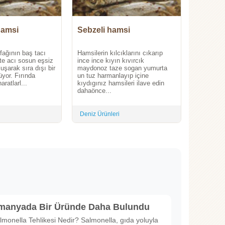
hamsi
Sebzeli hamsi
fağının baş tacı
Hamsilerin kılcıklarını cıkarıp
fte acı sosun eşsiz
ince ince kıyın kıvırcık
uşarak sıra dışı bir
maydonoz taze sogan yumurta
yor. Fırında
un tuz harmanlayıp içine
aratlarl...
kıydıgınız hamsileri ilave edin
dahaönce...
Deniz Ürünleri
lmanyada Bir Üründe Daha Bulundu
lmonella Tehlikesi Nedir? Salmonella, gıda yoluyla