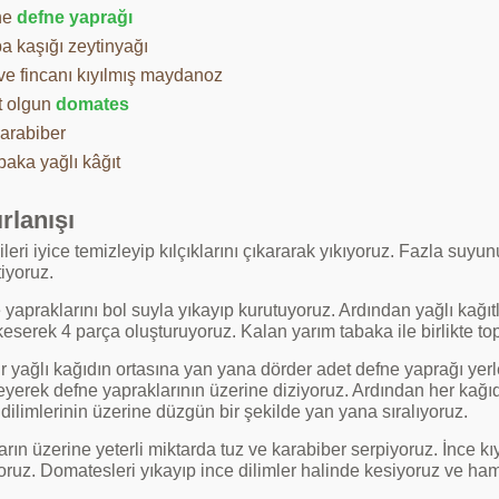
ne
defne yaprağı
a kaşığı zeytinyağı
ve fincanı kıyılmış maydanoz
t olgun
domates
karabiber
baka yağlı kâğıt
rlanışı
eri iyice temizleyip kılçıklarını çıkararak yıkıyoruz. Fazla suyu
iyoruz.
yapraklarını bol suyla yıkayıp kurutuyoruz. Ardından yağlı kağıtl
keserek 4 parça oluşturuyoruz. Kalan yarım tabaka ile birlikte to
r yağlı kağıdın ortasına yan yana dörder adet defne yaprağı yerl
leyerek defne yapraklarının üzerine diziyoruz. Ardından her kağı
dilimlerinin üzerine düzgün bir şekilde yan yana sıralıyoruz.
arın üzerine yeterli miktarda tuz ve karabiber serpiyoruz. İnce k
yoruz. Domatesleri yıkayıp ince dilimler halinde kesiyoruz ve ha