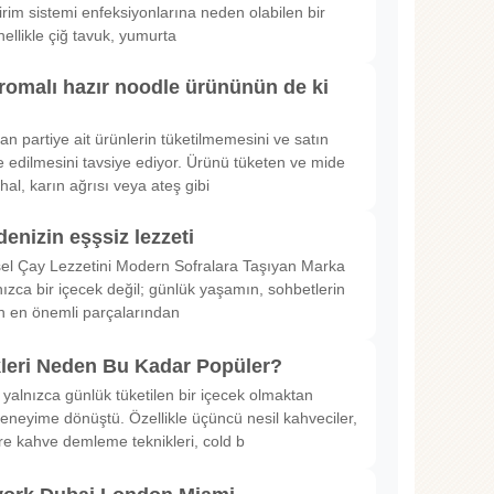
irim sistemi enfeksiyonlarına neden olabilen bir
nellikle çiğ tavuk, yumurta
romalı hazır noodle ürününün de ki
rılan partiye ait ürünlerin tüketilmemesini ve satın
 edilmesini tavsiye ediyor. Ürünü tüketen ve mide
hal, karın ağrısı veya ateş gibi
denizin eşşsiz lezzeti
sel Çay Lezzetini Modern Sofralara Taşıyan Marka
nızca bir içecek değil; günlük yaşamın, sohbetlerin
in en önemli parçalarından
kleri Neden Bu Kadar Popüler?
 yalnızca günlük tüketilen bir içecek olmaktan
deneyime dönüştü. Özellikle üçüncü nesil kahveciler,
ltre kahve demleme teknikleri, cold b