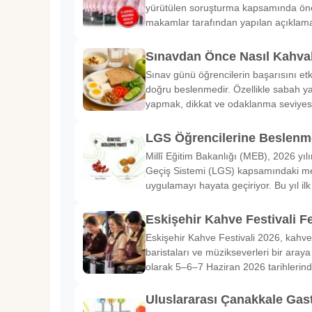
yürütülen soruşturma kapsamında önem
makamlar tarafından yapılan açıklama
Sınavdan Önce Nasıl Kahval
Sınav günü öğrencilerin başarısını etk
doğru beslenmedir. Özellikle sabah ya
yapmak, dikkat ve odaklanma seviyes
LGS Öğrencilerine Beslenme
Millî Eğitim Bakanlığı (MEB), 2026 yılı
Geçiş Sistemi (LGS) kapsamındaki me
uygulamayı hayata geçiriyor. Bu yıl il
Eskişehir Kahve Festivali Fe
Eskişehir Kahve Festivali 2026, kahve 
baristaları ve müzikseverleri bir araya g
olarak 5–6–7 Haziran 2026 tarihlerin
Uluslararası Çanakkale Gas