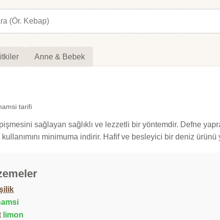
itkiler
Anne & Bebek
amsi tarifi
 pişmesini sağlayan sağlıklı ve lezzetli bir yöntemdir. Defne y
ullanımını minimuma indirir. Hafif ve besleyici bir deniz ürünü ye
zemeler
şilik
hamsi
t
limon