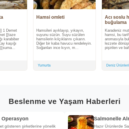
rta
Hamsi omleti
Acı soslu 
buğulama
ı]] 1 Demet
Hamsileri ayıklayıp, yıkayın,
Karadeniz mut
et [[taze
suyunu süzün. Suyu süzülen
hamsi, bu tari
ğı karabiber
hamsilerin kılçıklarını çıkarın.
aromasıyla bul
Çay kaşığı
Diğer bir kaba havucu rendeleyin.
lezzete dönüşü
[[suma...
Soğanları ince kıyın, m...
pişirilen ve bah
Yumurta
Deniz Ürünleri
Beslenme ve Yaşam Haberleri
k Operasyon
Salmonelle A
et gösteren şirketlerine yönelik
Hazır Ürünlerde Sa