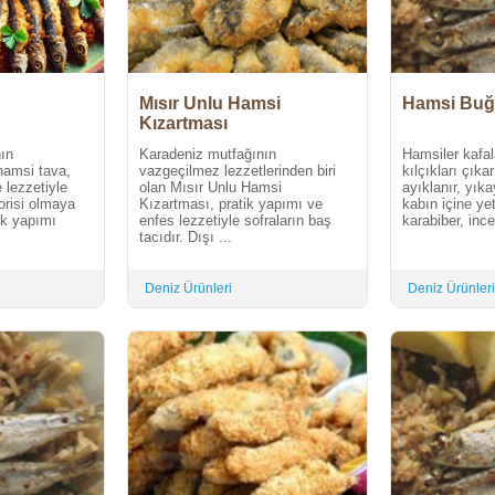
Mısır Unlu Hamsi
Hamsi Buğ
Kızartması
ın
Karadeniz mutfağının
Hamsiler kafal
hamsi tava,
vazgeçilmez lezzetlerinden biri
kılçıkları çıkar
e lezzetiyle
olan Mısır Unlu Hamsi
ayıklanır, yıka
vorisi olmaya
Kızartması, pratik yapımı ve
kabın içine ye
ik yapımı
enfes lezzetiyle sofraların baş
karabiber, ince
tacıdır. Dışı ...
Deniz Ürünleri
Deniz Ürünleri