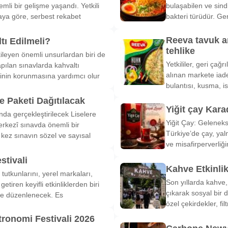
li bir gelişme yaşandı. Yetkili
bulaşabilen ve sind
ya göre, serbest rekabet
bakteri türüdür. Ge
Reeva tavuk a
tı Edilmeli?
tehlike
ileyen önemli unsurlardan biri de
Yetkililer, geri çağ
pılan sınavlarda kahvaltı
alınan markete iade
inin korunmasına yardımcı olur
bulantısı, kusma, is
 Paketi Dağıtılacak
Yiğit çay Kara
nda gerçekleştirilecek Liselere
Yiğit Çay: Gelenek
rkezî sınavda önemli bir
Türkiye’de çay, yal
k kez sınavın sözel ve sayısal
ve misafirperverliğ
stivali
Kahve Etkinli
tutkunlarını, yerel markaları,
Son yıllarda kahve,
etiren keyifli etkinliklerden biri
çıkarak sosyal bir 
de düzenlenecek. Es
özel çekirdekler, fi
tronomi Festivali 2026