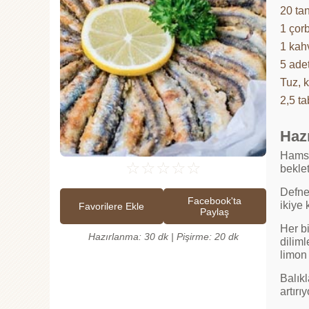
20 ta
1 çorb
1 kah
5 ade
Tuz, 
2,5 ta
Hazı
Hamsil
☆
☆
☆
☆
☆
beklet
Defne 
Facebook'ta
ikiye 
Favorilere Ekle
Paylaş
Her bi
Hazırlanma: 30 dk | Pişirme: 20 dk
dilim
limon 
Balıkl
artırı