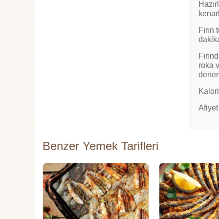
Hazırl
kenarl
Fırın 
dakika
Fırınd
roka v
denem
Kalori
Afiyet
Benzer Yemek Tarifleri