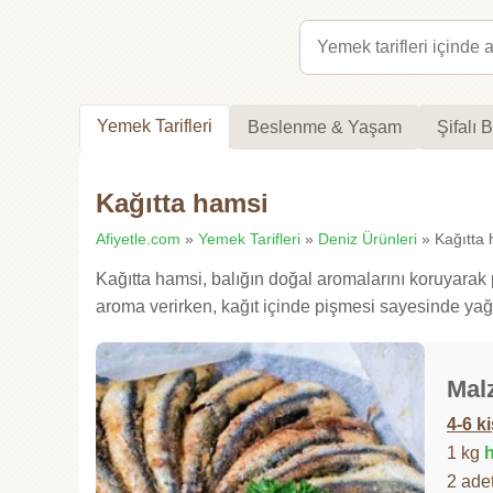
Yemek Tarifleri
Beslenme & Yaşam
Şifalı B
Kağıtta hamsi
Afiyetle.com
»
Yemek Tarifleri
»
Deniz Ürünleri
» Kağıtta h
Kağıtta hamsi, balığın doğal aromalarını koruyarak
aroma verirken, kağıt içinde pişmesi sayesinde yağ k
Mal
4-6 ki
1 kg
2 ade