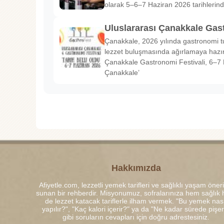
olarak 5–6–7 Haziran 2026 tarihlerin
Uluslararası Çanakkale Gas
Çanakkale, 2026 yılında gastronomi tu
lezzet buluşmasında ağırlamaya hazırl
Çanakkale Gastronomi Festivali, 6–7 
Çanakkale’
Hakkımızda
Afiyetle.com, lezzetli yemek tarifleri ve sağlıklı yaşam öneri
sunan bir rehberdir. Misyonumuz, sofralarınıza hem sağlık
de lezzet katacak tariflerle ilham vermek. "Bu yemek nası
yapılır?", "Kaç kalori içerir?" ya da "Ne kadar sürede pişe
gibi soruların cevapları için doğru adrestesiniz.