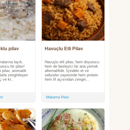
uklu pilav
Havuçlu Etli Pilav
ralarına layık,
Havuçlu etli pilav, hem doyurucu
urucu bir pilav!
hem de besleyici bir ana yemek
u pilav, aromatik
alternatifidir. İçindeki et ve
klarla zenginleşen
sebzeler sayesinde hem protein
ç ve kr...
hem lif açısından zengin...
ri
Makarna Pilav