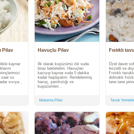
ı Pilav
Havuçlu Pilav
Fıstıklı tav
likle kaynar
İlk olarak kuşüzümü ılık suda
Özel davet sof
klarını
biraz bekletelim. Havuçları
lezzetli ve doy
rinçlerimizi
kazıyıp kaynar suda 5 dakika
Fıstıklı tavukl
 saat su
kadar haşlayalım. Rendelenmiş
dolmalık fıstı
adar sıvıya...
havuç, şamfıstığı ve
tane tane pirin
kuşüzümleri...
Makarna Pilav
Tavuk Yemekle