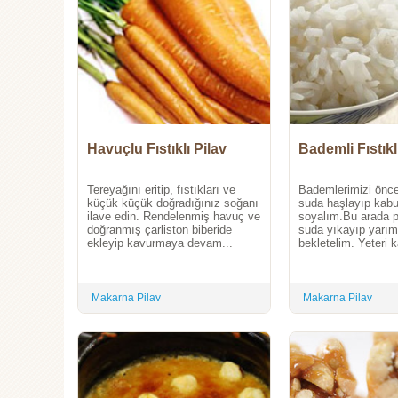
Havuçlu Fıstıklı Pilav
Bademli Fıstıkl
Tereyağını eritip, fıstıkları ve
Bademlerimizi önce
küçük küçük doğradığınız soğanı
suda haşlayıp kabu
ilave edin. Rendelenmiş havuç ve
soyalım.Bu arada pi
doğranmış çarliston biberide
suda yıkayıp yarım
ekleyip kavurmaya devam...
bekletelim. Yeteri k
Makarna Pilav
Makarna Pilav