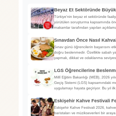
Beyaz Et Sektöründe Büyü
Türkiye'nin beyaz et sektöründe faaliy
yürütülen soruşturma kapsamında önem
makamlar tarafından yapılan açıklama
Sınavdan Önce Nasıl Kahval
Sınav günü öğrencilerin başarısını etk
doğru beslenmedir. Özellikle sabah ya
yapmak, dikkat ve odaklanma seviyes
LGS Öğrencilerine Beslenme
Millî Eğitim Bakanlığı (MEB), 2026 yılı
Geçiş Sistemi (LGS) kapsamındaki me
uygulamayı hayata geçiriyor. Bu yıl il
Eskişehir Kahve Festivali Fe
Eskişehir Kahve Festivali 2026, kahve 
baristaları ve müzikseverleri bir araya g