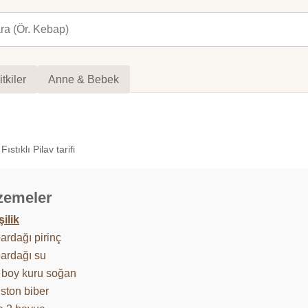
itkiler
Anne & Bebek
stıklı Pilav tarifi
zemeler
şilik
ardağı pirinç
bardağı su
a boy kuru soğan
iston biber