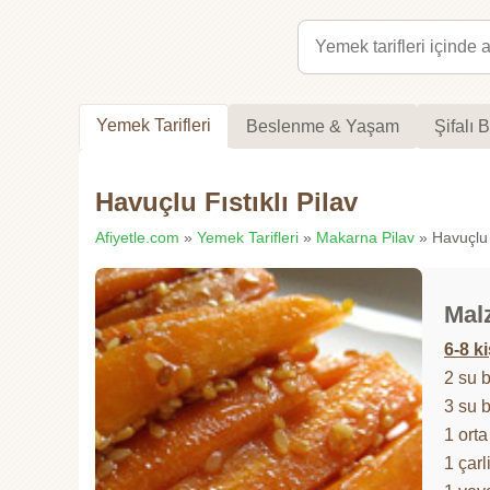
Yemek Tarifleri
Beslenme & Yaşam
Şifalı B
Havuçlu Fıstıklı Pilav
Afiyetle.com
»
Yemek Tarifleri
»
Makarna Pilav
» Havuçlu Fı
Mal
6-8 ki
2 su b
3 su 
1 ort
1 çarl