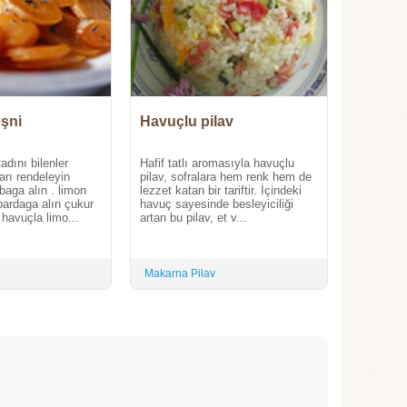
şni
Havuçlu pilav
adını bilenler
Hafif tatlı aromasıyla havuçlu
rı rendeleyin
pilav, sofralara hem renk hem de
baga alın . limon
lezzet katan bir tariftir. İçindeki
 bardaga alın çukur
havuç sayesinde besleyiciliği
havuçla limo...
artan bu pilav, et v...
Makarna Pilav