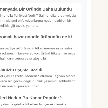
lmanyada Bir Üründe Daha Bulundu
lmonella Tehlikesi Nedir? Salmonella, gıda yoluyla
irim sistemi enfeksiyonlarına neden olabilen bir
nellikle çiğ tavuk, yumurta
romalı hazır noodle ürününün de ki
rılan partiye ait ürünlerin tüketilmemesini ve satın
 edilmesini tavsiye ediyor. Ürünü tüketen ve mide
hal, karın ağrısı veya ateş gibi
denizin eşşsiz lezzeti
sel Çay Lezzetini Modern Sofralara Taşıyan Marka
nızca bir içecek değil; günlük yaşamın, sohbetlerin
in en önemli parçalarından
kleri Neden Bu Kadar Popüler?
 yalnızca günlük tüketilen bir içecek olmaktan