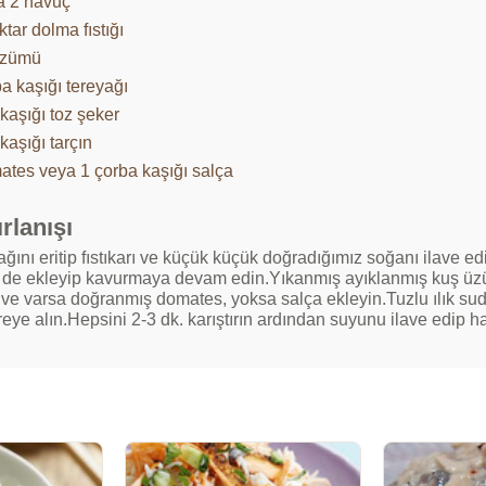
a 2 havuç
ktar dolma fıstığı
üzümü
a kaşığı tereyağı
ı kaşığı toz şeker
kaşığı tarçın
ates veya 1 çorba kaşığı salça
rlanışı
ağını eritip fıstıkarı ve küçük küçük doğradığımız soğanı ilave
 de ekleyip kavurmaya devam edin.Yıkanmış ayıklanmış kuş üzümler
 ve varsa doğranmış domates, yoksa salça ekleyin.Tuzlu ılık suda
eye alın.Hepsini 2-3 dk. karıştırın ardından suyunu ilave edip hafi