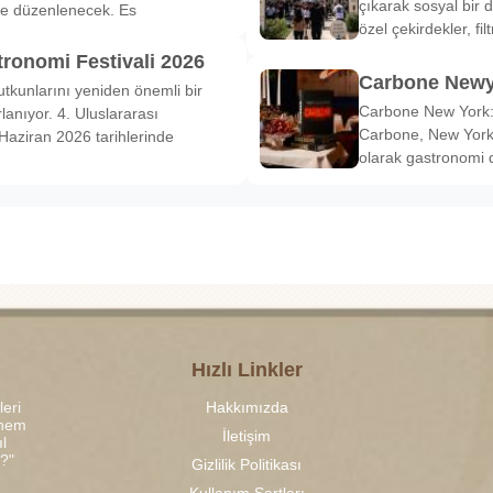
çıkarak sosyal bir 
de düzenlenecek. Es
özel çekirdekler, fi
tronomi Festivali 2026
Carbone Newy
tkunlarını yeniden önemli bir
Carbone New York: 
anıyor. 4. Uluslararası
Carbone, New York’
Haziran 2026 tarihlerinde
olarak gastronomi 
Hızlı Linkler
leri
Hakkımızda
 hem
İletişim
l
r?"
Gizlilik Politikası
Kullanım Şartları