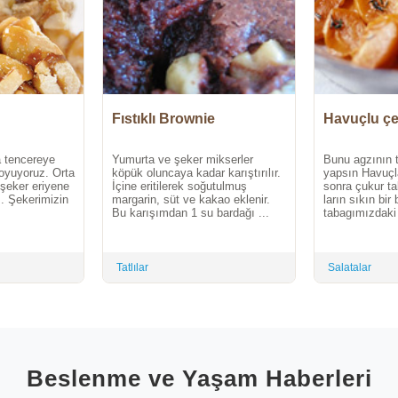
Fıstıklı Brownie
Havuçlu çe
a tencereye
Yumurta ve şeker mikserler
Bunu agzının t
koyuyoruz. Orta
köpük oluncaya kadar karıştırılır.
yapsın Havuçla
 şeker eriyene
İçine eritilerek soğutulmuş
sonra çukur ta
z. Şekerimizin
margarin, süt ve kakao eklenir.
ların sıkın bir
Bu karışımdan 1 su bardağı ...
tabagımızdaki 
Tatlılar
Salatalar
Beslenme ve Yaşam Haberleri