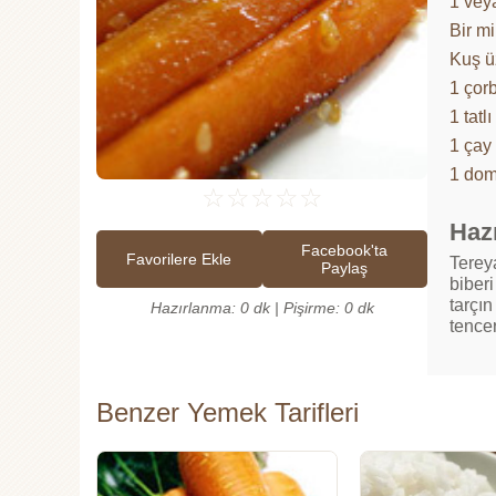
1 vey
Bir mi
Kuş 
1 çorb
1 tatl
1 çay 
1 dom
☆
☆
☆
☆
☆
Hazı
Facebook'ta
Favorilere Ekle
Terey
Paylaş
biberi
tarçın
Hazırlanma: 0 dk | Pişirme: 0 dk
tencer
Benzer Yemek Tarifleri