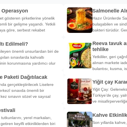
k Operasyon
Salmonelle A
et gösteren şirketlerine yönelik
Hazır Ürünlerde Sa
li bir gelişme yaşandı. Yetkili
bulaşabilen ve sind
ya göre, serbest rekabet
bakteri türüdür. Ge
Reeva tavuk a
tı Edilmeli?
tehlike
ileyen önemli unsurlardan biri de
Yetkililer, geri çağ
pılan sınavlarda kahvaltı
alınan markete iade
inin korunmasına yardımcı olur
bulantısı, kusma, is
 Paketi Dağıtılacak
Yiğit çay Kara
nda gerçekleştirilecek Liselere
Yiğit Çay: Gelenek
rkezî sınavda önemli bir
Türkiye’de çay, yal
k kez sınavın sözel ve sayısal
ve misafirperverliğ
stivali
Kahve Etkinli
tutkunlarını, yerel markaları,
Son yıllarda kahve,
etiren keyifli etkinliklerden biri