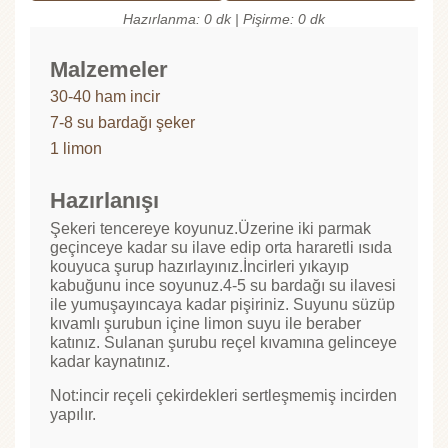
Hazırlanma: 0 dk | Pişirme: 0 dk
Malzemeler
30-40 ham incir
7-8 su bardağı şeker
1 limon
Hazırlanışı
Şekeri tencereye koyunuz.Üzerine iki parmak
geçinceye kadar su ilave edip orta hararetli ısıda
kouyuca şurup hazırlayınız.İncirleri yıkayıp
kabuğunu ince soyunuz.4-5 su bardağı su ilavesi
ile yumuşayıncaya kadar pişiriniz. Suyunu süzüp
kıvamlı şurubun içine limon suyu ile beraber
katınız. Sulanan şurubu reçel kıvamına gelinceye
kadar kaynatınız.
Not:incir reçeli çekirdekleri sertleşmemiş incirden
yapılır.