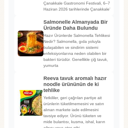
Çanakkale Gastronomi Festivali, 6–7
Haziran 2026 tarihlerinde Çanakkale’
Salmonelle Almanyada Bir
Üründe Daha Bulundu
Hazır Ürünlerde Salmonella Tehlikesi
Nedir? Salmonella, gıda yoluyla
bulaşabilen ve sindirim sistemi
enfeksiyonlarına neden olabilen bir
bakteri türüdür. Genellikle çiğ tavuk,
yumurta
Reeva tavuk aromalı hazır
noodle ürününün de ki
tehlike
Yetkililer, geri çağrılan partiye ait
ürünlerin tüketilmemesini ve satın
alınan markete iade edilmesini
tavsiye ediyor. Ürünü tüketen ve
mide bulantısı, kusma, ishal, karın
ağrısı veya ateş gibi