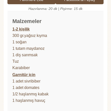
Hazırlanma: 20 dk | Pişirme: 15 dk
Malzemeler
1-2 kişilik
300 gr.yağsız kıyma
1 soğan
1 tutam maydanoz
1 diş sarımsak
Tuz
Karabiber
Garnitür için
1 adet sivribiber
1 adet domates
1/2 haşlanmış kabak
1 haşlanmış havuç