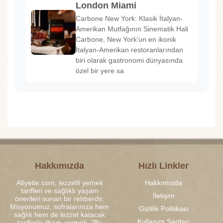
London Miami
Carbone New York: Klasik İtalyan-
Amerikan Mutfağının Sinematik Hali
Carbone, New York’un en ikonik
İtalyan-Amerikan restoranlarından
biri olarak gastronomi dünyasında
özel bir yere sa
Hakkımızda
Hızlı Linkler
Afiyetle.com, lezzetli yemek
Hakkımızda
tarifleri ve sağlıklı yaşam
İletişim
önerileri sunan bir rehberdir.
Misyonumuz, sofralarınıza hem
Gizlilik Politikası
sağlık hem de lezzet katacak
Kullanım Şartları
tariflerle ilham vermek. "Bu