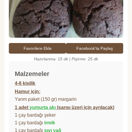
Favorilere Ekle
Facebook'ta Paylaş
Hazırlanma: 15 dk | Pişirme: 25 dk
Malzemeler
4-6 kişilik
Hamur için:
Yarım paket (150 gr) margarin
1 adet
yumurta akı
(sarısı üzeri için ayrılacak)
1 çay bardağı şeker
1 çay bardağı
irmik
1 çay bardağı
sıvı yağ