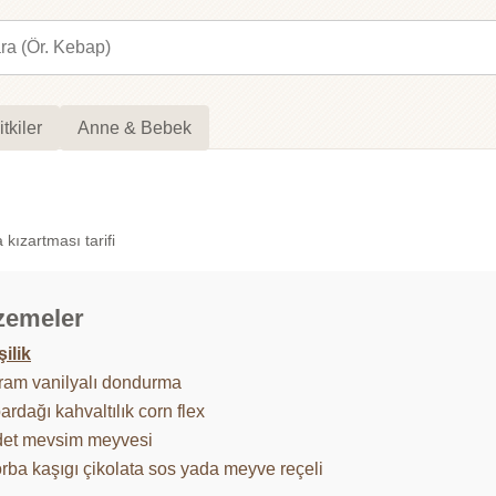
itkiler
Anne & Bebek
ızartması tarifi
zemeler
şilik
ram vanilyalı dondurma
ardağı kahvaltılık corn flex
det mevsim meyvesi
orba kaşıgı çikolata sos yada meyve reçeli