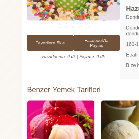
Hazı
Dondur
☆
☆
☆
☆
☆
Dondu
dondu
Facebook'ta
Favorilere Ekle
160-18
Paylaş
Etraf
Hazırlanma: 0 dk | Pişirme: 0 dk
Bize 
Benzer Yemek Tarifleri