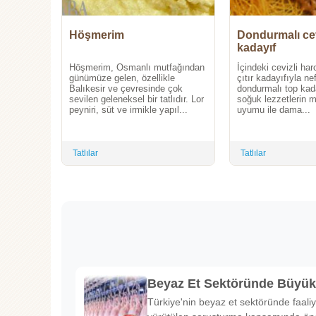
Höşmerim
Dondurmalı cev
kadayıf
Höşmerim, Osmanlı mutfağından
İçindeki cevizli harc
günümüze gelen, özellikle
çıtır kadayıfıyla nef
Balıkesir ve çevresinde çok
dondurmalı top kad
sevilen geleneksel bir tatlıdır. Lor
soğuk lezzetlerin
peyniri, süt ve irmikle yapıl...
uyumu ile dama...
Tatlılar
Tatlılar
Beyaz Et Sektöründe Büyü
Türkiye'nin beyaz et sektöründe faaliy