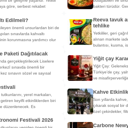
li bir gelişme yaşandı. Yetkili
bulaşabilen ve sind
ya göre, serbest rekabet
bakteri türüdür. Ge
Reeva tavuk a
tı Edilmeli?
tehlike
ileyen önemli unsurlardan biri de
Yetkililer, geri çağ
pılan sınavlarda kahvaltı
alınan markete iade
inin korunmasına yardımcı olur
bulantısı, kusma, is
 Paketi Dağıtılacak
Yiğit çay Kara
nda gerçekleştirilecek Liselere
Yiğit Çay: Gelenek
rkezî sınavda önemli bir
Türkiye’de çay, yal
k kez sınavın sözel ve sayısal
ve misafirperverliğ
stivali
Kahve Etkinli
tutkunlarını, yerel markaları,
Son yıllarda kahve,
etiren keyifli etkinliklerden biri
çıkarak sosyal bir 
de düzenlenecek. Es
özel çekirdekler, fi
tronomi Festivali 2026
Carbone Newy
tkunlarını yeniden önemli bir