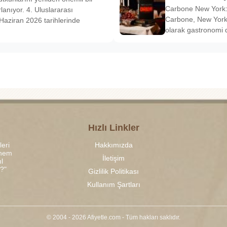
Carbone New York: 
anıyor. 4. Uluslararası
Carbone, New York’
Haziran 2026 tarihlerinde
olarak gastronomi 
Hızlı Linkler
leri
Hakkımızda
 hem
İletişim
l
r?"
Gizlilik Politikası
Kullanım Şartları
© 2004 - 2026 Afiyetle.com - Tüm hakları saklıdır.