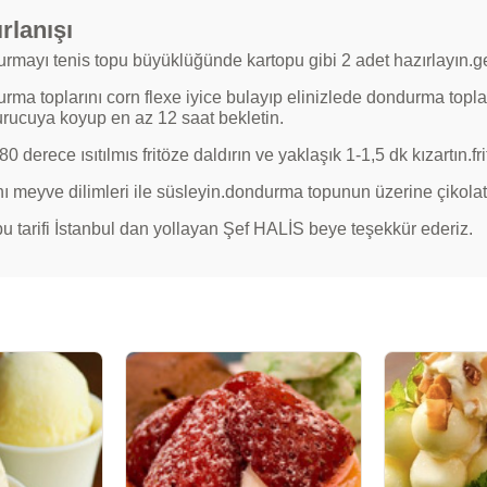
rlanışı
mayı tenis topu büyüklüğünde kartopu gibi 2 adet hazırlayın.geni
rma toplarını corn flexe iyice bulayıp elinizlede dondurma topl
rucuya koyup en az 12 saat bekletin.
0 derece ısıtılmıs fritöze daldırın ve yaklaşık 1-1,5 dk kızartın.fr
ını meyve dilimleri ile süsleyin.dondurma topunun üzerine çikola
bu tarifi İstanbul dan yollayan Şef HALİS beye teşekkür ederiz.