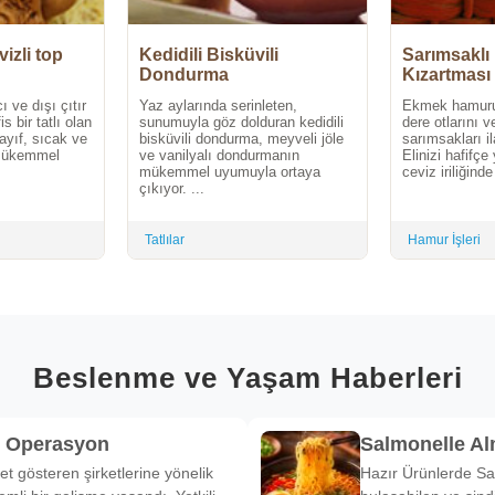
izli top
Kedidili Bisküvili
Sarımsaklı
Dondurma
Kızartması
ı ve dışı çıtır
Yaz aylarında serinleten,
Ekmek hamurun
is bir tatlı olan
sunumuyla göz dolduran kedidili
dere otlarını 
ayıf, sıcak ve
bisküvili dondurma, meyveli jöle
sarımsakları i
 mükemmel
ve vanilyalı dondurmanın
Elinizi hafifç
mükemmel uyumuyla ortaya
ceviz iriliğinde
çıkıyor. ...
Tatlılar
Hamur İşleri
Beslenme ve Yaşam Haberleri
k Operasyon
Salmonelle A
et gösteren şirketlerine yönelik
Hazır Ürünlerde Sa