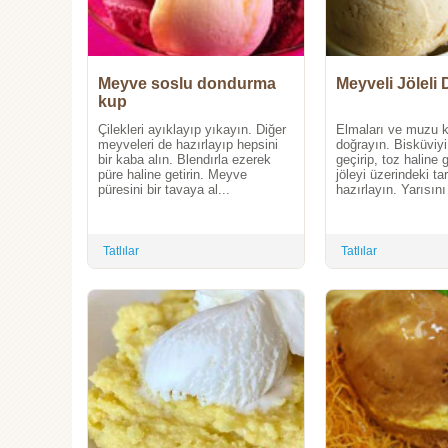
Meyve soslu dondurma
Meyveli Jölel
kup
Çilekleri ayıklayıp yıkayın. Diğer
Elmaları ve muzu 
meyveleri de hazırlayıp hepsini
doğrayın. Bisküviyi
bir kaba alın. Blendırla ezerek
geçirip, toz haline 
püre haline getirin. Meyve
jöleyi üzerindeki ta
püresini bir tavaya al...
hazırlayın. Yarısın
Tatlılar
Tatlılar