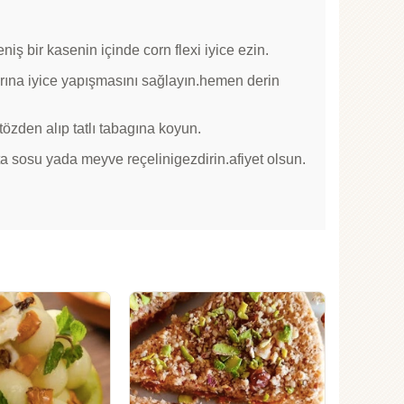
ş bir kasenin içinde corn flexi iyice ezin.
arına iyice yapışmasını sağlayın.hemen derin
itözden alıp tatlı tabagına koyun.
ta sosu yada meyve reçelinigezdirin.afiyet olsun.