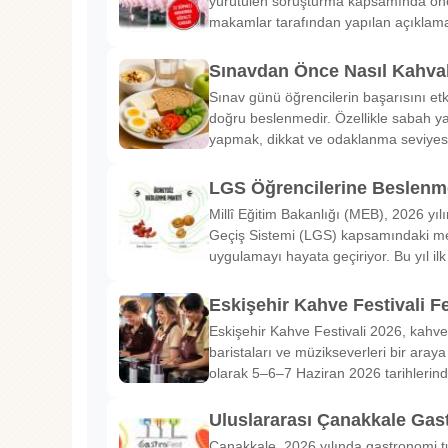
yürütülen soruşturma kapsamında önem
makamlar tarafından yapılan açıklama
Sınavdan Önce Nasıl Kahval
Sınav günü öğrencilerin başarısını etk
doğru beslenmedir. Özellikle sabah ya
yapmak, dikkat ve odaklanma seviyes
LGS Öğrencilerine Beslenme
Millî Eğitim Bakanlığı (MEB), 2026 yılı
Geçiş Sistemi (LGS) kapsamındaki me
uygulamayı hayata geçiriyor. Bu yıl il
Eskişehir Kahve Festivali Fe
Eskişehir Kahve Festivali 2026, kahve 
baristaları ve müzikseverleri bir araya g
olarak 5–6–7 Haziran 2026 tarihlerin
Uluslararası Çanakkale Gas
Çanakkale, 2026 yılında gastronomi tu