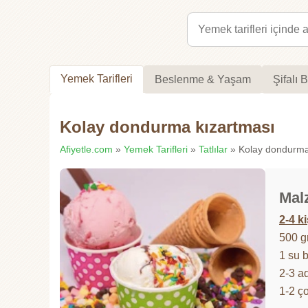
Yemek Tarifleri
Beslenme & Yaşam
Şifalı B
Kolay dondurma kızartması
Afiyetle.com
»
Yemek Tarifleri
»
Tatlılar
» Kolay dondurma k
Mal
2-4 ki
500 g
1 su b
2-3 a
1-2 ç