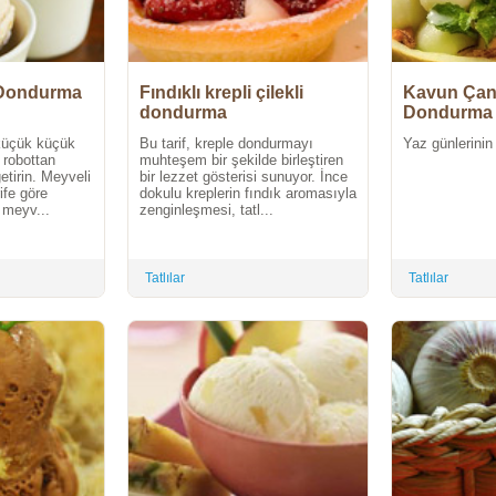
i Dondurma
Fındıklı krepli çilekli
Kavun Çan
dondurma
Dondurma 
Meyve Sala
küçük küçük
Bu tarif, kreple dondurmayı
Yaz günlerinin e
 robottan
muhteşem bir şekilde birleştiren
getirin. Meyveli
bir lezzet gösterisi sunuyor. İnce
rife göre
dokulu kreplerin fındık aromasıyla
ı meyv...
zenginleşmesi, tatl...
Tatlılar
Tatlılar