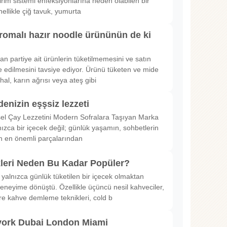
irim sistemi enfeksiyonlarına neden olabilen bir
nellikle çiğ tavuk, yumurta
romalı hazır noodle ürününün de ki
rılan partiye ait ürünlerin tüketilmemesini ve satın
 edilmesini tavsiye ediyor. Ürünü tüketen ve mide
hal, karın ağrısı veya ateş gibi
denizin eşşsiz lezzeti
sel Çay Lezzetini Modern Sofralara Taşıyan Marka
nızca bir içecek değil; günlük yaşamın, sohbetlerin
in en önemli parçalarından
kleri Neden Bu Kadar Popüler?
 yalnızca günlük tüketilen bir içecek olmaktan
deneyime dönüştü. Özellikle üçüncü nesil kahveciler,
ltre kahve demleme teknikleri, cold b
ork Dubai London Miami