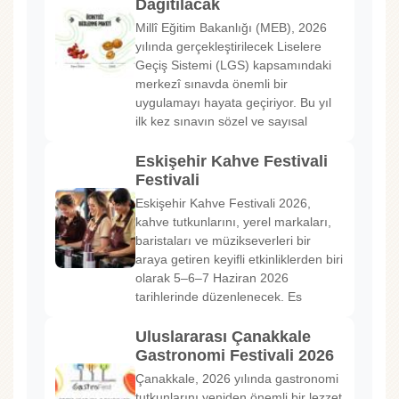
Dağıtılacak
Millî Eğitim Bakanlığı (MEB), 2026
yılında gerçekleştirilecek Liselere
Geçiş Sistemi (LGS) kapsamındaki
merkezî sınavda önemli bir
uygulamayı hayata geçiriyor. Bu yıl
ilk kez sınavın sözel ve sayısal
Eskişehir Kahve Festivali
Festivali
Eskişehir Kahve Festivali 2026,
kahve tutkunlarını, yerel markaları,
baristaları ve müzikseverleri bir
araya getiren keyifli etkinliklerden biri
olarak 5–6–7 Haziran 2026
tarihlerinde düzenlenecek. Es
Uluslararası Çanakkale
Gastronomi Festivali 2026
Çanakkale, 2026 yılında gastronomi
tutkunlarını yeniden önemli bir lezzet