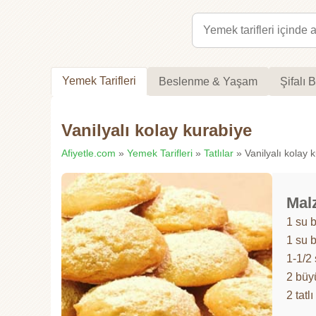
Yemek Tarifleri
Beslenme & Yaşam
Şifalı B
Vanilyalı kolay kurabiye
Afiyetle.com
»
Yemek Tarifleri
»
Tatlılar
» Vanilyalı kolay k
Mal
1 su 
1 su 
1-1/2
2 büy
2 tatl