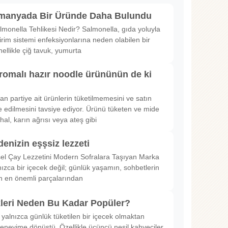
lmanyada Bir Üründe Daha Bulundu
lmonella Tehlikesi Nedir? Salmonella, gıda yoluyla
irim sistemi enfeksiyonlarına neden olabilen bir
nellikle çiğ tavuk, yumurta
romalı hazır noodle ürününün de ki
rılan partiye ait ürünlerin tüketilmemesini ve satın
 edilmesini tavsiye ediyor. Ürünü tüketen ve mide
hal, karın ağrısı veya ateş gibi
denizin eşşsiz lezzeti
sel Çay Lezzetini Modern Sofralara Taşıyan Marka
nızca bir içecek değil; günlük yaşamın, sohbetlerin
in en önemli parçalarından
kleri Neden Bu Kadar Popüler?
 yalnızca günlük tüketilen bir içecek olmaktan
deneyime dönüştü. Özellikle üçüncü nesil kahveciler,