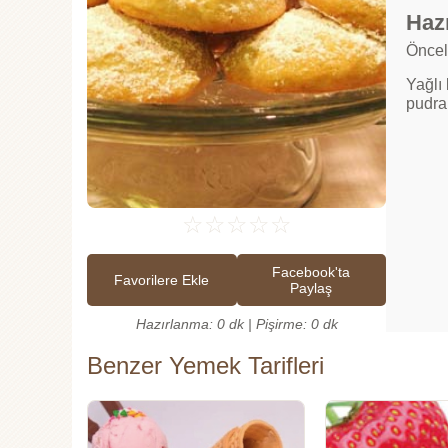
Hazı
Öncel
Yağlı 
pudra 
☆
☆
☆
☆
☆
Facebook'ta
Favorilere Ekle
Paylaş
Hazırlanma: 0 dk | Pişirme: 0 dk
Benzer Yemek Tarifleri