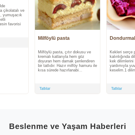
ilde
a çikolatalı ve
ifi, yumuşacık
etli
esin favorisi
Milföylü pasta
Dondurmal
Milföylü pasta, çıtır dokusu ve
Kekleri serçe
kremalı katlarıyla hem göz
kalınlığında d
doyuran hem damak şenlendiren
kek dilimlerini
bir tatlıdır. Hazır milföy hamuru ile
yardımıyla yuv
kısa sürede hazırlanabi...
keselim.1 dili
Tatlılar
Tatlılar
Beslenme ve Yaşam Haberleri