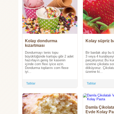
Kolay dondurma
Kolay süpriz b
kızartması
Dondurmayı tenis topu
Bir bardak alıp bu 
büyüklüğünde kartopu gibi 2 adet
3 veya 4 kurabiyey
hazırlayın.geniş bir kasenin
parçalıyoruz.Bu kur
içinde corn flexi iyice ezin.
üzerine çikolata s
Dondurma toplarını corn flexe
döküyoruz. Çikolat
iyi...
üzerine ki...
Tatlılar
Tatlılar
Damla Çikolatal
Evde Kolay Pa