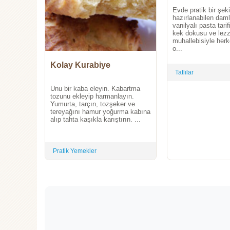
Evde pratik bir şek
hazırlanabilen daml
vanilyalı pasta tar
kek dokusu ve lezz
muhallebisiyle herk
o...
Kolay Kurabiye
Tatlılar
Unu bir kaba eleyin. Kabartma
tozunu ekleyip harmanlayın.
Yumurta, tarçın, tozşeker ve
tereyağını hamur yoğurma kabına
alıp tahta kaşıkla karıştırın. ...
Pratik Yemekler