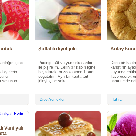
ardak
Şeftalili diyet jöle
Kolay kura
bardağın içine
Pudingi, süt ve yumurta sarıları
Derin bir kapt
i
ile pişirelim. Derin bir kabın içine
karıştırın.aya
abiyelerin
boşaltarak, buzdolabında 1 saat
suyunda eritil
osunu
soğutalım. Ayrı bir kapta tart
ilave ederek o
a sosunun
jöleyi içine şeke...
hamur elde edin
Diyet Yemekler
Tatlılar
ı Vanilyalı
sta