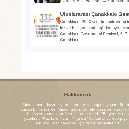
olarak 5–6–7 Haziran 2026 tarihlerin
Uluslararası Çanakkale Gas
Çanakkale, 2026 yılında gastronomi tu
lezzet buluşmasında ağırlamaya hazırl
Çanakkale Gastronomi Festivali, 6–7 
Çanakkale’
Hakkımızda
Afiyetle.com, lezzetli yemek tarifleri ve sağlıklı yaşam öneri
sunan bir rehberdir. Misyonumuz, sofralarınıza hem sağlık
de lezzet katacak tariflerle ilham vermek. "Bu yemek nası
yapılır?", "Kaç kalori içerir?" ya da "Ne kadar sürede pişe
gibi soruların cevapları için doğru adrestesiniz.