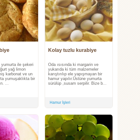
biye
Kolay tuzlu kurabiye
a yumurta ile şekeri
Oda ısısında ki margarin ve
oğurt yağ limon
yukarıda ki tüm malzemeler
miş karbonat ve un
karıştırılıp ele yapışmayan bir
rta yumuşaklıkta bir
hamur yapılır.Üstüne yumurta
. ...
sürülüp ,susam serpilir. Bize b...
Hamur İşleri