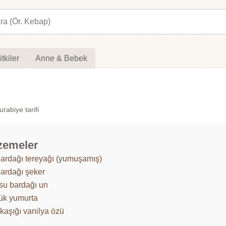
itkiler
Anne & Bebek
urabiye tarifi
zemeler
bardağı tereyağı (yumuşamış)
bardağı şeker
 su bardağı un
ük yumurta
ı kaşığı vanilya özü