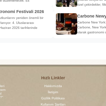
de düzenlenecek. Es
özel çekirdekler, fi
tronomi Festivali 2026
Carbone Newy
tkunlarını yeniden önemli bir
Carbone New York: 
anıyor. 4. Uluslararası
Carbone, New York’
Haziran 2026 tarihlerinde
olarak gastronomi 
Hızlı Linkler
leri
Hakkımızda
 hem
İletişim
l
r?"
Gizlilik Politikası
Kullanım Şartları