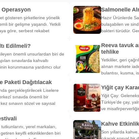
k Operasyon
Salmonelle A
et gösteren şirketlerine yönelik
Hazır Ürünlerde Sa
li bir gelişme yaşandı. Yetkili
bulaşabilen ve sind
ya göre, serbest rekabet
bakteri türüdür. Ge
Reeva tavuk a
tı Edilmeli?
tehlike
ileyen önemli unsurlardan biri de
Yetkililer, geri çağ
pılan sınavlarda kahvaltı
alınan markete iade
inin korunmasına yardımcı olur
bulantısı, kusma, is
 Paketi Dağıtılacak
Yiğit çay Kara
nda gerçekleştirilecek Liselere
Yiğit Çay: Gelenek
rkezî sınavda önemli bir
Türkiye’de çay, yal
k kez sınavın sözel ve sayısal
ve misafirperverliğ
stivali
Kahve Etkinli
tutkunlarını, yerel markaları,
Son yıllarda kahve,
etiren keyifli etkinliklerden biri
çıkarak sosyal bir 