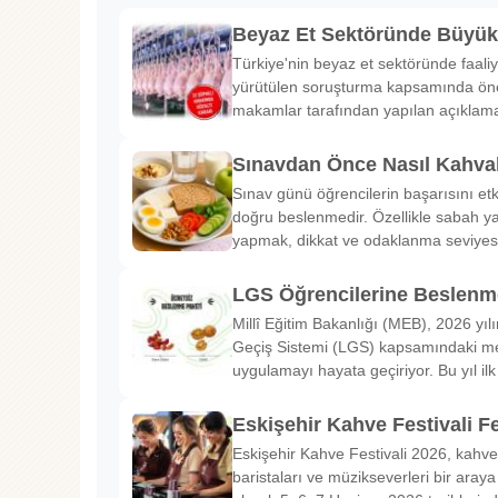
Beyaz Et Sektöründe Büyü
Türkiye'nin beyaz et sektöründe faaliy
yürütülen soruşturma kapsamında önem
makamlar tarafından yapılan açıklama
Sınavdan Önce Nasıl Kahval
Sınav günü öğrencilerin başarısını etk
doğru beslenmedir. Özellikle sabah ya
yapmak, dikkat ve odaklanma seviyes
LGS Öğrencilerine Beslenme
Millî Eğitim Bakanlığı (MEB), 2026 yılı
Geçiş Sistemi (LGS) kapsamındaki me
uygulamayı hayata geçiriyor. Bu yıl il
Eskişehir Kahve Festivali Fe
Eskişehir Kahve Festivali 2026, kahve 
baristaları ve müzikseverleri bir araya g