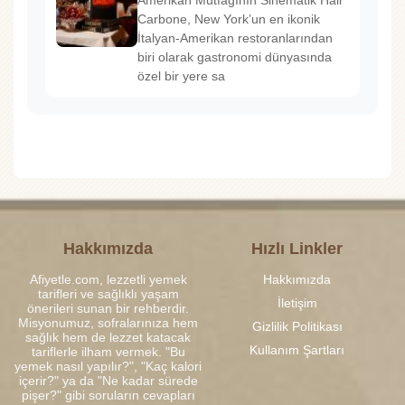
Amerikan Mutfağının Sinematik Hali
Carbone, New York’un en ikonik
İtalyan-Amerikan restoranlarından
biri olarak gastronomi dünyasında
özel bir yere sa
Hakkımızda
Hızlı Linkler
Afiyetle.com, lezzetli yemek
Hakkımızda
tarifleri ve sağlıklı yaşam
İletişim
önerileri sunan bir rehberdir.
Misyonumuz, sofralarınıza hem
Gizlilik Politikası
sağlık hem de lezzet katacak
Kullanım Şartları
tariflerle ilham vermek. "Bu
yemek nasıl yapılır?", "Kaç kalori
içerir?" ya da "Ne kadar sürede
pişer?" gibi soruların cevapları