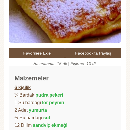
Favorilere Ekle
Facebook'ta Paylaş
Hazırlanma: 15 dk | Pişirme: 10 dk
Malzemeler
6 kişilik
¼ Bardak
pudra şekeri
1 Su bardağı
lor peyniri
2 Adet
yumurta
½ Su bardağı
süt
12 Dilim
sandviç ekmeği