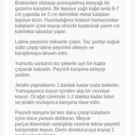
Bisküvileri ufalayıp yumuşatılmış tereyağı ile
güzelce karıştırın. Bir tepsiye yağlı kağıt serip 6-7
cm çapında ve 5 cm derinlikte metal kalıpları
tepsiye dizin. Hazırladığınız bisküvi hamurundan
kalıpların içine koyup elinizle bastırarak yarım cm
kalınlıkta tabanlar yapın.
Labne peynirini mikserle çırpın. Toz şantiyi soğuk
sütle çırpıp labne peynirini ekleyin ve
karıştırmaya devam edin.
Yumurta sarılarını toz şekerle ayrı bir kapta
çırparak kabartın. Peynirli karışıma ekleyip
yedirin.
Jelatin yapraklarını 1 bardak kadar suda bekletin.
Yumuşayınca suyun içinden alıp bir cezveye
koyun. Ocağın üzerinde 1-2 dakika kadar tutun
ve jelatin sıvılaşınca karışıma ilave edin.
Peynirli karışımı bir kez daha çırpıp kalıpların
içine önce yarısını doldurun. Meyve
parçacıklarından serpiştirip üzerine tekrar peynirli
karışımdan koyun. Derin dondurucuya koyup 2