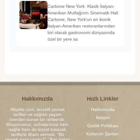
Carbone New York: Klasik İtalyan-
Amerikan Mutfağının Sinematik Hali
Carbone, New York’un en ikonik
İtalyan-Amerikan restoranlarından
biri olarak gastronomi dünyasında
özel bir yere sa
Hakkımızda
Hızlı Linkler
Afiyetle.com, lezzetli yemek
Hakkımızda
tarifleri ve sağlıklı yaşam
İletişim
önerileri sunan bir rehberdir.
Misyonumuz, sofralarınıza hem
Gizlilik Politikası
sağlık hem de lezzet katacak
Kullanım Şartları
tariflerle ilham vermek. "Bu
yemek nasıl yapılır?", "Kaç kalori