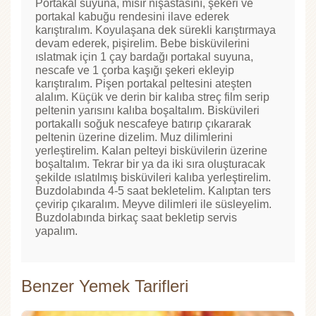
Portakal suyuna, mısır nişastasını, şekeri ve
portakal kabuğu rendesini ilave ederek
karıştıralım. Koyulaşana dek sürekli karıştırmaya
devam ederek, pişirelim. Bebe bisküvilerini
ıslatmak için 1 çay bardağı portakal suyuna,
nescafe ve 1 çorba kaşığı şekeri ekleyip
karıştıralım. Pişen portakal peltesini ateşten
alalım. Küçük ve derin bir kalıba streç film serip
peltenin yarısını kalıba boşaltalım. Bisküvileri
portakallı soğuk nescafeye batırıp çıkararak
peltenin üzerine dizelim. Muz dilimlerini
yerleştirelim. Kalan pelteyi bisküvilerin üzerine
boşaltalım. Tekrar bir ya da iki sıra oluşturacak
şekilde ıslatılmış bisküvileri kalıba yerleştirelim.
Buzdolabında 4-5 saat bekletelim. Kalıptan ters
çevirip çıkaralım. Meyve dilimleri ile süsleyelim.
Buzdolabında birkaç saat bekletip servis
yapalım.
Benzer Yemek Tarifleri