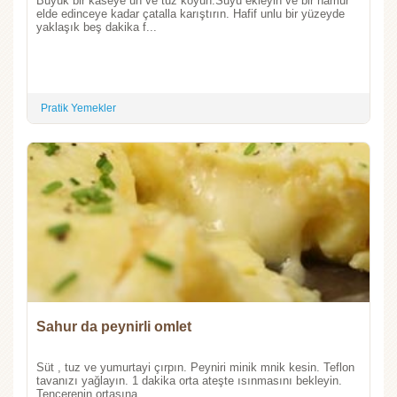
Büyük bir kaseye un ve tuz koyun.Suyu ekleyin ve bir hamur
elde edinceye kadar çatalla karıştırın. Hafif unlu bir yüzeyde
yaklaşık beş dakika f...
Pratik Yemekler
Sahur da peynirli omlet
Süt , tuz ve yumurtayi çırpın. Peyniri minik mnik kesin. Teflon
tavanızı yağlayın. 1 dakika orta ateşte ısınmasını bekleyin.
Tencerenin ortasına ...