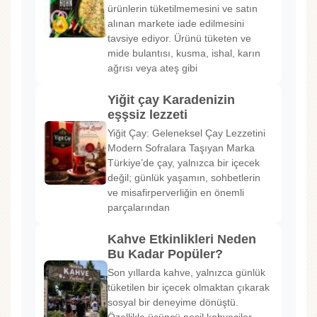
ürünlerin tüketilmemesini ve satın
alınan markete iade edilmesini
tavsiye ediyor. Ürünü tüketen ve
mide bulantısı, kusma, ishal, karın
ağrısı veya ateş gibi
Yiğit çay Karadenizin
eşşsiz lezzeti
Yiğit Çay: Geleneksel Çay Lezzetini
Modern Sofralara Taşıyan Marka
Türkiye’de çay, yalnızca bir içecek
değil; günlük yaşamın, sohbetlerin
ve misafirperverliğin en önemli
parçalarından
Kahve Etkinlikleri Neden
Bu Kadar Popüler?
Son yıllarda kahve, yalnızca günlük
tüketilen bir içecek olmaktan çıkarak
sosyal bir deneyime dönüştü.
Özellikle üçüncü nesil kahveciler,