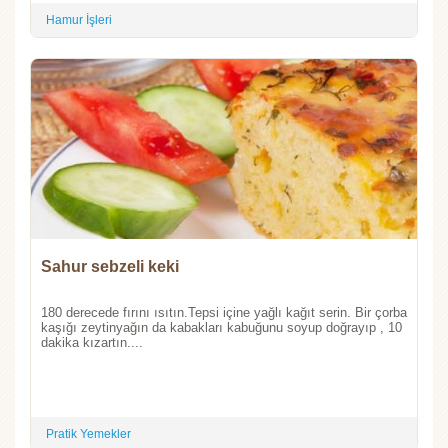
Hamur İşleri
Sahur sebzeli keki
180 derecede fırını ısıtın.Tepsi içine yağlı kağıt serin. Bir çorba
kaşığı zeytinyağın da kabakları kabuğunu soyup doğrayıp , 10
dakika kızartın....
Pratik Yemekler