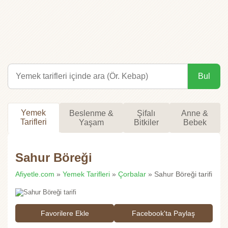
Bul
Yemek
Beslenme &
Şifalı
Anne &
Tarifleri
Yaşam
Bitkiler
Bebek
Sahur Böreği
Afiyetle.com
»
Yemek Tarifleri
»
Çorbalar
» Sahur Böreği tarifi
Favorilere Ekle
Facebook'ta Paylaş