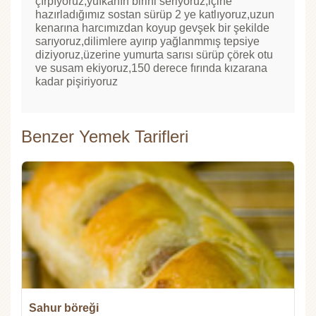
çırpıyoruz,yufkanın birini seriyoruz,içine
hazırladığımız sostan sürüp 2 ye katlıyoruz,uzun
kenarına harcımızdan koyup gevşek bir şekilde
sarıyoruz,dilimlere ayırıp yağlanmmış tepsiye
diziyoruz,üzerine yumurta sarısı sürüp çörek otu
ve susam ekiyoruz,150 derece fırında kızarana
kadar pişiriyoruz
Benzer Yemek Tarifleri
Sahur böreği