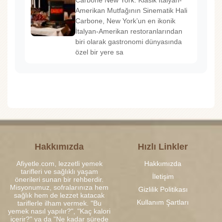
Carbone New York: Klasik İtalyan-
Amerikan Mutfağının Sinematik Hali
Carbone, New York’un en ikonik
İtalyan-Amerikan restoranlarından
biri olarak gastronomi dünyasında
özel bir yere sa
Hakkımızda
Hızlı Linkler
Afiyetle.com, lezzetli yemek
Hakkımızda
tarifleri ve sağlıklı yaşam
İletişim
önerileri sunan bir rehberdir.
Misyonumuz, sofralarınıza hem
Gizlilik Politikası
sağlık hem de lezzet katacak
Kullanım Şartları
tariflerle ilham vermek. "Bu
yemek nasıl yapılır?", "Kaç kalori
içerir?" ya da "Ne kadar sürede