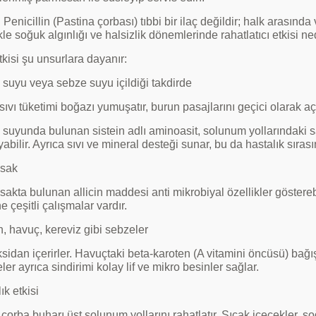
n Penicillin (Pastina çorbası) tıbbi bir ilaç değildir; halk arasında
kle soğuk algınlığı ve halsizlik dönemlerinde rahatlatıcı etkisi ned
tkisi şu unsurlara dayanır:
 suyu veya sebze suyu içildiği takdirde
sıvı tüketimi boğazı yumuşatır, burun pasajlarını geçici olarak 
 suyunda bulunan sistein adlı aminoasit, solunum yollarındaki 
abilir. Ayrıca sıvı ve mineral desteği sunar, bu da hastalık sırası
sak
akta bulunan allicin maddesi anti mikrobiyal özellikler gösterebil
e çeşitli çalışmalar vardır.
, havuç, kereviz gibi sebzeler
sidan içerirler. Havuçtaki beta-karoten (A vitamini öncüsü) bağış
er ayrıca sindirimi kolay lif ve mikro besinler sağlar.
ık etkisi
çorba buharı üst solunum yollarını rahatlatır. Sıcak içecekler, 