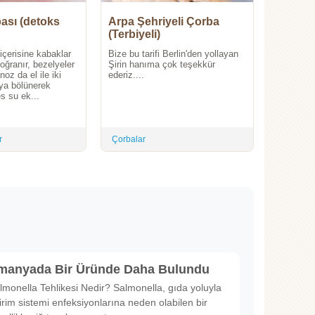
ası (detoks
Arpa Şehriyeli Çorba
(Terbiyeli)
 içerisine kabaklar
Bize bu tarifi Berlin'den yollayan
oğranır, bezelyeler
Şirin hanıma çok teşekkür
oz da el ile iki
ederiz....
ya bölünerek
es su ek...
r
Çorbalar
lmanyada Bir Üründe Daha Bulundu
lmonella Tehlikesi Nedir? Salmonella, gıda yoluyla
irim sistemi enfeksiyonlarına neden olabilen bir