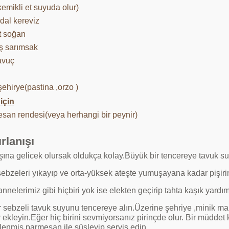
i kemikli et suyuda olur)
dal kereviz
t soğan
iş sarımsak
avuç
ehirye(pastina ,orzo )
için
san rendesi(veya herhangi bir peynir)
rlanışı
ışına gelicek olursak oldukça kolay.Büyük bir tencereye tavuk s
ebzeleri yıkayıp ve orta-yüksek ateşte yumuşayana kadar pişirin
nelerimiz gibi hiçbiri yok ise elekten geçirip tahta kaşık yardımı
r sebzeli tavuk suyunu tencereye alın.Üzerine şehriye ,minik mak
 ekleyin.Eğer hiç birini sevmiyorsanız pirinçde olur. Bir müddet
lenmiş parmesan ile süsleyip servis edin.