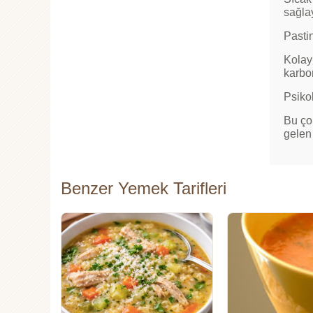
sağlay
Pasti
Kolay 
karbo
Psikol
Bu ço
gelen 
Benzer Yemek Tarifleri