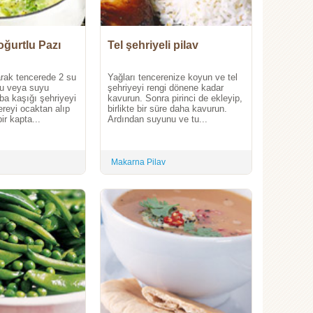
oğurtlu Pazı
Tel şehriyeli pilav
arak tencerede 2 su
Yağları tencerenize koyun ve tel
yu veya suyu
şehriyeyi rengi dönene kadar
ba kaşığı şehriyeyi
kavurun. Sonra pirinci de ekleyip,
reyi ocaktan alıp
birlikte bir süre daha kavurun.
bir kapta...
Ardından suyunu ve tu...
Makarna Pilav