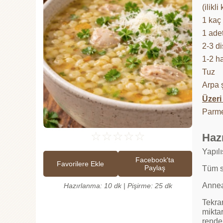
(ilikl
1 kaç 
1 ade
2-3 d
1-2 h
Tuz
Arpa ş
Üzeri 
Parme
☆
☆
☆
☆
☆
Hazı
Yapıl
Facebook'ta
Favorilere Ekle
Paylaş
Tüm s
Annean
Hazırlanma: 10 dk | Pişirme: 25 dk
Tekra
miktar
rende