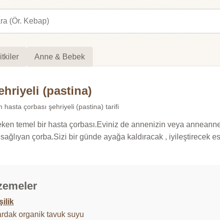
itkiler
Anne & Bebek
ehriyeli (pastina)
n hasta çorbası şehriyeli (pastina) tarifi
n temel bir hasta çorbası.Eviniz de annenizin veya anneanneni
i sağlıyan çorba.Sizi bir günde ayağa kaldıracak , iyileştirecek e
zemeler
şilik
ardak organik tavuk suyu