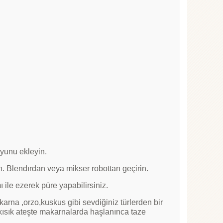
uyunu ekleyin.
. Blendırdan veya mikser robottan geçirin.
 ile ezerek püre yapabilirsiniz.
arna ,orzo,kuskus gibi sevdiğiniz türlerden bir
 kısık ateşte makarnalarda haşlanınca taze