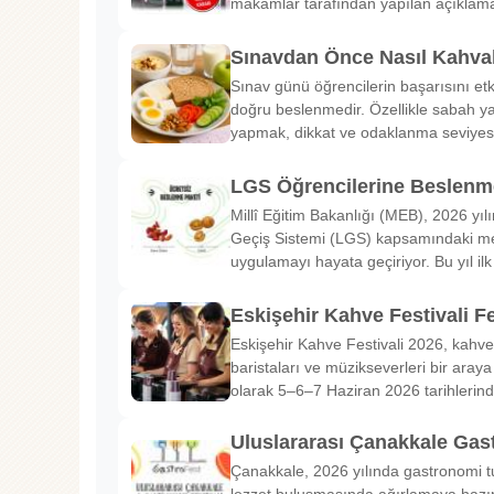
makamlar tarafından yapılan açıklama
Sınavdan Önce Nasıl Kahval
Sınav günü öğrencilerin başarısını etk
doğru beslenmedir. Özellikle sabah ya
yapmak, dikkat ve odaklanma seviyes
LGS Öğrencilerine Beslenme
Millî Eğitim Bakanlığı (MEB), 2026 yılı
Geçiş Sistemi (LGS) kapsamındaki me
uygulamayı hayata geçiriyor. Bu yıl il
Eskişehir Kahve Festivali Fe
Eskişehir Kahve Festivali 2026, kahve 
baristaları ve müzikseverleri bir araya g
olarak 5–6–7 Haziran 2026 tarihlerin
Uluslararası Çanakkale Gas
Çanakkale, 2026 yılında gastronomi tu
lezzet buluşmasında ağırlamaya hazırl