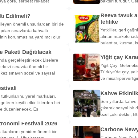
ya göre, serbest rekabet
bakteri türüdür. Ge
Reeva tavuk a
tı Edilmeli?
tehlike
ileyen önemli unsurlardan biri de
Yetkililer, geri çağ
pılan sınavlarda kahvaltı
alınan markete iade
inin korunmasına yardımcı olur
bulantısı, kusma, is
 Paketi Dağıtılacak
Yiğit çay Kara
nda gerçekleştirilecek Liselere
Yiğit Çay: Gelenek
rkezî sınavda önemli bir
Türkiye’de çay, yal
k kez sınavın sözel ve sayısal
ve misafirperverliğ
stivali
Kahve Etkinli
tutkunlarını, yerel markaları,
Son yıllarda kahve,
etiren keyifli etkinliklerden biri
çıkarak sosyal bir 
de düzenlenecek. Es
özel çekirdekler, fi
tronomi Festivali 2026
Carbone Newy
tkunlarını yeniden önemli bir
Carbone New York: 
anıyor. 4. Uluslararası