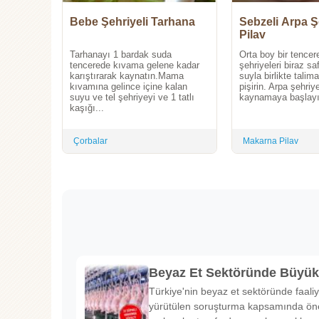
Bebe Şehriyeli Tarhana
Sebzeli Arpa Ş
Pilav
Tarhanayı 1 bardak suda
Orta boy bir tencer
tencerede kıvama gelene kadar
şehriyeleri biraz sa
karıştırarak kaynatın.Mama
suyla birlikte talim
kıvamına gelince içine kalan
pişirin. Arpa şehriye
suyu ve tel şehriyeyi ve 1 tatlı
kaynamaya başlayın
kaşığı...
Çorbalar
Makarna Pilav
Beyaz Et Sektöründe Büyü
Türkiye'nin beyaz et sektöründe faaliy
yürütülen soruşturma kapsamında önem