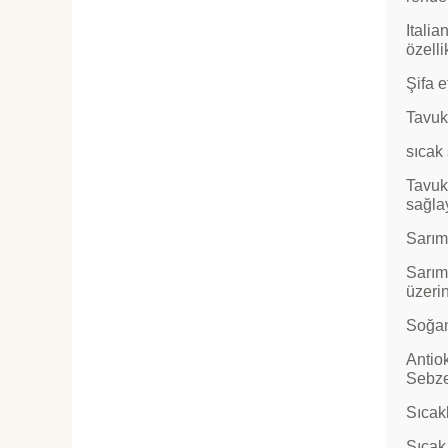
Italia
özelli
Şifa e
Tavuk
sıcak 
Tavuk
sağlay
Sarım
Sarıms
üzerin
Soğan
Antiok
Sebzel
Sıcakl
Sıcak 