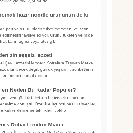
nellikle çiğ tavuk, yumurta
romalı hazır noodle ürününün de ki
rılan partiye ait ürünlerin tüketilmemesini ve satın
 edilmesini tavsiye ediyor. Ürünü tüketen ve mide
hal, karın ağrısı veya ateş gibi
denizin eşşsiz lezzeti
sel Çay Lezzetini Modern Sofralara Taşıyan Marka
nızca bir içecek değil; günlük yaşamın, sohbetlerin
in en önemli parçalarından
kleri Neden Bu Kadar Popüler?
 yalnızca günlük tüketilen bir içecek olmaktan
deneyime dönüştü. Özellikle üçüncü nesil kahveciler,
ltre kahve demleme teknikleri, cold b
ork Dubai London Miami
Klasik İtalyan-Amerikan Mutfağının Sinematik Hali