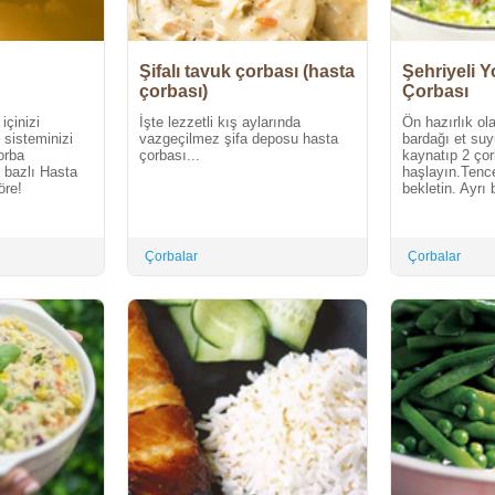
Şifalı tavuk çorbası (hasta
Şehriyeli Y
çorbası)
Çorbası
içinizi
İşte lezzetli kış aylarında
Ön hazırlık ol
 sisteminizi
vazgeçilmez şifa deposu hasta
bardağı et su
orba
çorbası...
kaynatıp 2 çor
 bazlı Hasta
haşlayın.Tence
öre!
bekletin. Ayrı 
Çorbalar
Çorbalar