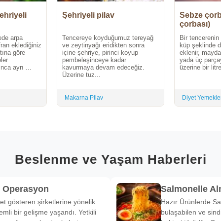
ehriyeli
Şehriyeli pilav
Sebze çorb
çorbası)
ede arpa
Tencereye koyduğumuz tereyağ
Bir tencerenin
fran eklediğiniz
ve zeytinyağı eridikten sonra
küp şeklinde d
atına göre
içine şehriye, pirinci koyup
eklenir, maydan
ler
pembeleşinceye kadar
yada üç parça
ca ayrı ...
kavurmaya devam edeceğiz.
üzerine bir litr
Üzerine tuz...
Makarna Pilav
Diyet Yemekle
Beslenme ve Yaşam Haberleri
k Operasyon
Salmonelle A
et gösteren şirketlerine yönelik
Hazır Ürünlerde Sa
li bir gelişme yaşandı. Yetkili
bulaşabilen ve sind