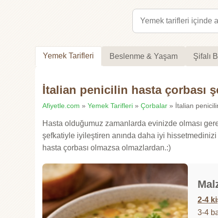
Yemek Tarifleri
Beslenme & Yaşam
Şifalı B
İtalian penicilin hasta çorbası ş
Afiyetle.com
»
Yemek Tarifleri
»
Çorbalar
» İtalian penicili
Hasta olduğumuz zamanlarda evinizde olması gereke
şefkatiyle iyileştiren anında daha iyi hissetmediniz
hasta çorbası olmazsa olmazlardan.:)
Mal
2-4 ki
3-4 b