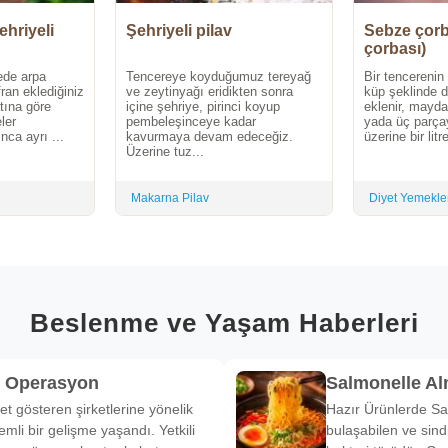
ehriyeli
Şehriyeli pilav
Sebze çorb
çorbası)
ede arpa
Tencereye koyduğumuz tereyağ
Bir tencerenin
fran eklediğiniz
ve zeytinyağı eridikten sonra
küp şeklinde d
atına göre
içine şehriye, pirinci koyup
eklenir, maydan
ler
pembeleşinceye kadar
yada üç parça
ca ayrı ...
kavurmaya devam edeceğiz.
üzerine bir litr
Üzerine tuz...
Makarna Pilav
Diyet Yemekle
Beslenme ve Yaşam Haberleri
k Operasyon
Salmonelle A
et gösteren şirketlerine yönelik
Hazır Ürünlerde Sa
li bir gelişme yaşandı. Yetkili
bulaşabilen ve sind