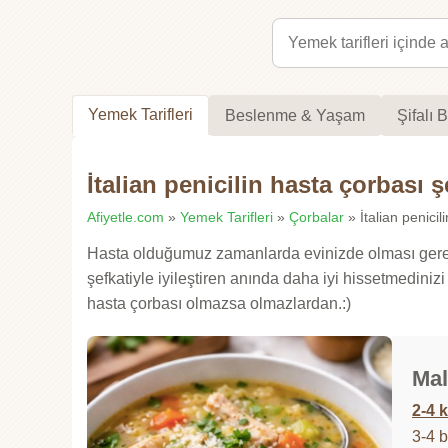
Yemek Tarifleri
Beslenme & Yaşam
Şifalı B
İtalian penicilin hasta çorbası ş
Afiyetle.com
»
Yemek Tarifleri
»
Çorbalar
» İtalian penicili
Hasta olduğumuz zamanlarda evinizde olması gereke
şefkatiyle iyileştiren anında daha iyi hissetmediniz
hasta çorbası olmazsa olmazlardan.:)
Mal
2-4 k
3-4 