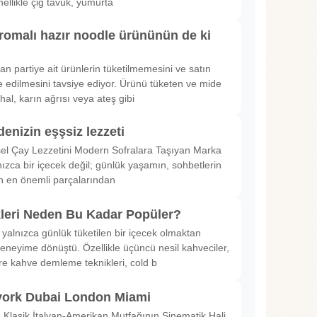
nellikle çiğ tavuk, yumurta
romalı hazır noodle ürününün de ki
rılan partiye ait ürünlerin tüketilmemesini ve satın
 edilmesini tavsiye ediyor. Ürünü tüketen ve mide
hal, karın ağrısı veya ateş gibi
denizin eşşsiz lezzeti
sel Çay Lezzetini Modern Sofralara Taşıyan Marka
nızca bir içecek değil; günlük yaşamın, sohbetlerin
in en önemli parçalarından
kleri Neden Bu Kadar Popüler?
 yalnızca günlük tüketilen bir içecek olmaktan
deneyime dönüştü. Özellikle üçüncü nesil kahveciler,
ltre kahve demleme teknikleri, cold b
ork Dubai London Miami
Klasik İtalyan-Amerikan Mutfağının Sinematik Hali