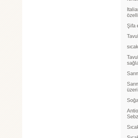
Itali
özell
Şifa 
Tavuk
sıcak
Tavu
sağla
Sarı
Sarım
üzeri
Soğan
Antio
Sebze
Sıcak
Sıcak