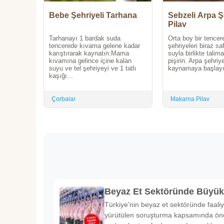
Bebe Şehriyeli Tarhana
Sebzeli Arpa Ş
Pilav
Tarhanayı 1 bardak suda
Orta boy bir tencer
tencerede kıvama gelene kadar
şehriyeleri biraz sa
karıştırarak kaynatın.Mama
suyla birlikte talim
kıvamına gelince içine kalan
pişirin. Arpa şehriye
suyu ve tel şehriyeyi ve 1 tatlı
kaynamaya başlayın
kaşığı...
Çorbalar
Makarna Pilav
Beyaz Et Sektöründe Büyü
Türkiye'nin beyaz et sektöründe faaliy
yürütülen soruşturma kapsamında önem