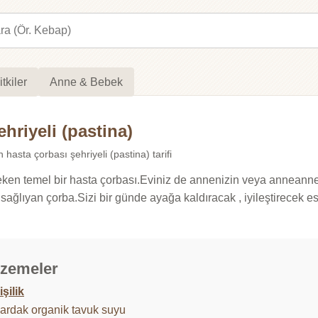
itkiler
Anne & Bebek
ehriyeli (pastina)
n hasta çorbası şehriyeli (pastina) tarifi
n temel bir hasta çorbası.Eviniz de annenizin veya anneanneni
i sağlıyan çorba.Sizi bir günde ayağa kaldıracak , iyileştirecek e
zemeler
işilik
bardak organik tavuk suyu