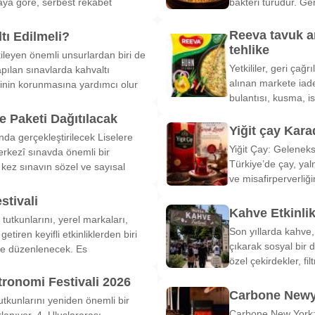
ya göre, serbest rekabet
bakteri türüdür. Ge
Reeva tavuk a
tı Edilmeli?
tehlike
ileyen önemli unsurlardan biri de
Yetkililer, geri çağ
pılan sınavlarda kahvaltı
alınan markete iade
inin korunmasına yardımcı olur
bulantısı, kusma, is
 Paketi Dağıtılacak
Yiğit çay Kara
nda gerçekleştirilecek Liselere
Yiğit Çay: Gelenek
rkezî sınavda önemli bir
Türkiye’de çay, yal
k kez sınavın sözel ve sayısal
ve misafirperverliğ
stivali
Kahve Etkinli
tutkunlarını, yerel markaları,
Son yıllarda kahve,
etiren keyifli etkinliklerden biri
çıkarak sosyal bir 
de düzenlenecek. Es
özel çekirdekler, fi
tronomi Festivali 2026
Carbone Newy
tkunlarını yeniden önemli bir
Carbone New York: 
anıyor. 4. Uluslararası