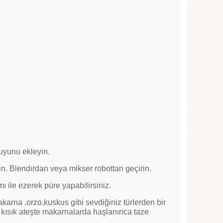
suyunu ekleyin.
n. Blendırdan veya mikser robottan geçirin.
ı ile ezerek püre yapabilirsiniz.
karna ,orzo,kuskus gibi sevdiğiniz türlerden bir
t kısık ateşte makarnalarda haşlanınca taze