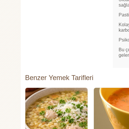
sağla
Past
Kolay
karbo
Psiko
Bu ço
gelen
Benzer Yemek Tarifleri