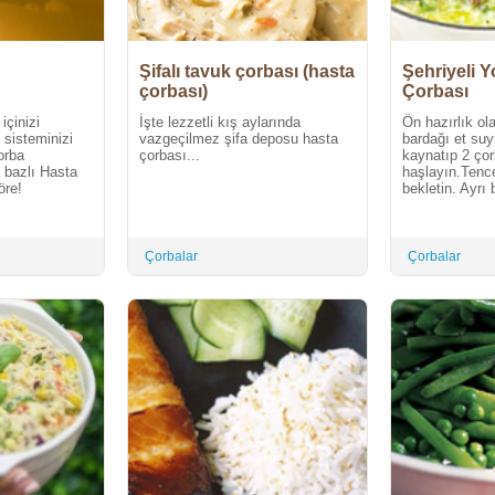
Şifalı tavuk çorbası (hasta
Şehriyeli Y
çorbası)
Çorbası
içinizi
İşte lezzetli kış aylarında
Ön hazırlık ol
 sisteminizi
vazgeçilmez şifa deposu hasta
bardağı et su
orba
çorbası...
kaynatıp 2 çor
 bazlı Hasta
haşlayın.Tence
öre!
bekletin. Ayrı 
Çorbalar
Çorbalar