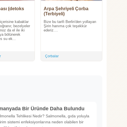
ası (detoks
Arpa Şehriyeli Çorba
(Terbiyeli)
 içerisine kabaklar
Bize bu tarifi Berlin'den yollayan
oğranır, bezelyeler
Şirin hanıma çok teşekkür
oz da el ile iki
ederiz....
ya bölünerek
es su ek...
r
Çorbalar
lmanyada Bir Üründe Daha Bulundu
lmonella Tehlikesi Nedir? Salmonella, gıda yoluyla
irim sistemi enfeksiyonlarına neden olabilen bir