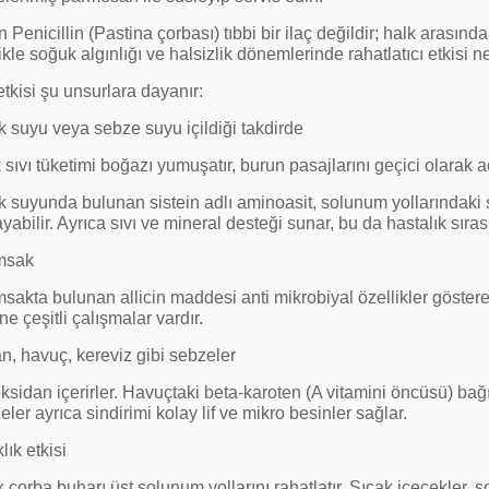
an Penicillin (Pastina çorbası) tıbbi bir ilaç değildir; halk arasınd
ikle soğuk algınlığı ve halsizlik dönemlerinde rahatlatıcı etkisi ne
etkisi şu unsurlara dayanır:
 suyu veya sebze suyu içildiği takdirde
 sıvı tüketimi boğazı yumuşatır, burun pasajlarını geçici olarak
k suyunda bulunan sistein adlı aminoasit, solunum yollarındaki 
yabilir. Ayrıca sıvı ve mineral desteği sunar, bu da hastalık sıras
msak
sakta bulunan allicin maddesi anti mikrobiyal özellikler gösterebil
ne çeşitli çalışmalar vardır.
, havuç, kereviz gibi sebzeler
ksidan içerirler. Havuçtaki beta-karoten (A vitamini öncüsü) bağı
ler ayrıca sindirimi kolay lif ve mikro besinler sağlar.
lık etkisi
 çorba buharı üst solunum yollarını rahatlatır. Sıcak içecekler,