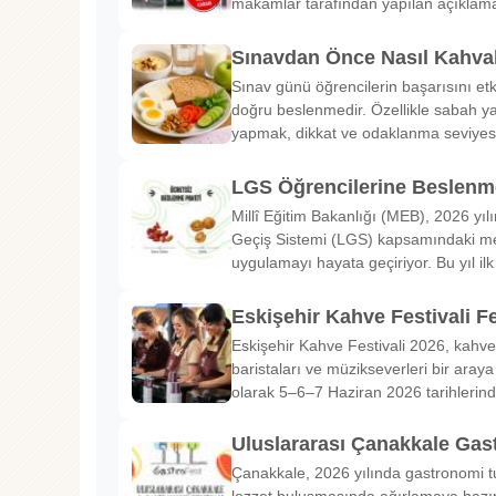
makamlar tarafından yapılan açıklama
Sınavdan Önce Nasıl Kahval
Sınav günü öğrencilerin başarısını etk
doğru beslenmedir. Özellikle sabah ya
yapmak, dikkat ve odaklanma seviyes
LGS Öğrencilerine Beslenme
Millî Eğitim Bakanlığı (MEB), 2026 yılı
Geçiş Sistemi (LGS) kapsamındaki me
uygulamayı hayata geçiriyor. Bu yıl il
Eskişehir Kahve Festivali Fe
Eskişehir Kahve Festivali 2026, kahve 
baristaları ve müzikseverleri bir araya g
olarak 5–6–7 Haziran 2026 tarihlerin
Uluslararası Çanakkale Gas
Çanakkale, 2026 yılında gastronomi tu
lezzet buluşmasında ağırlamaya hazırl