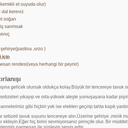
li kemikli et suyuda olur)
 dal kereviz
et soğan
diş sarımsak
havuç
şehirye(pastina ,orzo )
 için
esan rendesi(veya herhangi bir peynir)
ırlanışı
ışına gelicek olursak oldukça kolay.Büyük bir tencereye tavuk 
ebzeleri yıkayıp ve orta-yüksek ateşte yumuşayana kadar pişiri
nnelerimiz gibi hiçbiri yok ise elekten geçirip tahta kaşık yardım
r sebzeli tavuk suyunu tencereye alın.Üzerine şehriye ,minik ma
r ekleyin.Eğer hiç birini sevmiyorsanız pirinçde olur. Bir müdde
elenmiş parmesan ile süsleyip servis edin.