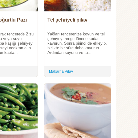
oğurtlu Pazı
Tel şehriyeli pilav
arak tencerede 2 su
Yağları tencerenize koyun ve tel
yu veya suyu
şehriyeyi rengi dönene kadar
ba kaşığı şehriyeyi
kavurun. Sonra pirinci de ekleyip,
reyi ocaktan alıp
birlikte bir süre daha kavurun.
bir kapta...
Ardından suyunu ve tu...
Makarna Pilav