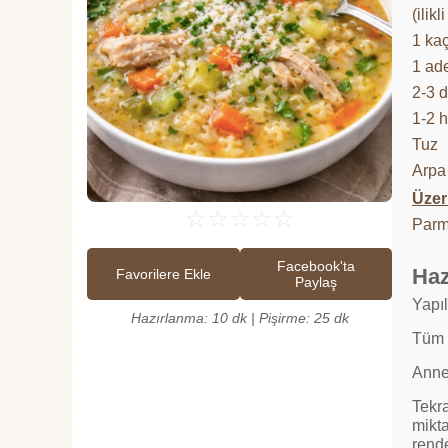
(ilik
1 kaç
1 ad
2-3 
1-2 
Tuz
Arpa 
Üzeri
☆
☆
☆
☆
☆
Parm
Facebook'ta
Haz
Favorilere Ekle
Paylaş
Yapıl
Hazırlanma: 10 dk | Pişirme: 25 dk
Tüm s
Annea
Tekra
mikta
rend