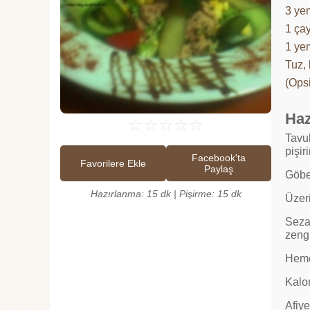
3 ye
1 ça
1 ye
Tuz,
(Ops
Haz
☆
☆
☆
☆
☆
Tavuk
pişir
Facebook'ta
Favorilere Ekle
Paylaş
Göbek
Hazırlanma: 15 dk | Pişirme: 15 dk
Üzeri
Sezar
zengi
Heme
Kalor
Afiye