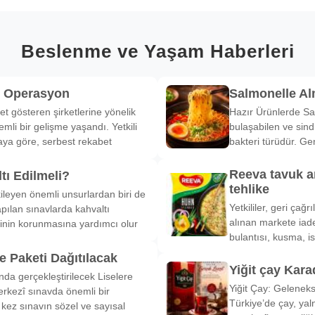
Beslenme ve Yaşam Haberleri
k Operasyon
Salmonelle A
et gösteren şirketlerine yönelik
Hazır Ürünlerde Sa
li bir gelişme yaşandı. Yetkili
bulaşabilen ve sind
ya göre, serbest rekabet
bakteri türüdür. Ge
Reeva tavuk a
tı Edilmeli?
tehlike
ileyen önemli unsurlardan biri de
Yetkililer, geri çağ
pılan sınavlarda kahvaltı
alınan markete iade
inin korunmasına yardımcı olur
bulantısı, kusma, is
 Paketi Dağıtılacak
Yiğit çay Kara
nda gerçekleştirilecek Liselere
Yiğit Çay: Gelenek
rkezî sınavda önemli bir
Türkiye’de çay, yal
k kez sınavın sözel ve sayısal