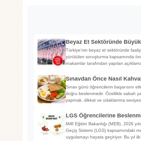
Beyaz Et Sektöründe Büyü
Türkiye'nin beyaz et sektöründe faaliy
yürütülen soruşturma kapsamında önem
makamlar tarafından yapılan açıklama
Sınavdan Önce Nasıl Kahval
Sınav günü öğrencilerin başarısını etk
doğru beslenmedir. Özellikle sabah ya
yapmak, dikkat ve odaklanma seviyes
LGS Öğrencilerine Beslenme
Millî Eğitim Bakanlığı (MEB), 2026 yılı
Geçiş Sistemi (LGS) kapsamındaki me
uygulamayı hayata geçiriyor. Bu yıl il