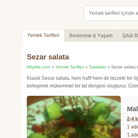
Yemek Tarifleri
Beslenme & Yaşam
Şifalı B
Sezar salata
Afiyetle.com
»
Yemek Tarifleri
»
Salatalar
» Sezar salata ta
Klasik Sezar salata, hem hafif hem de lezzetli bir ö
birleşerek mükemmel bir tat dengesi oluşturur. Üzer
Mal
2-4 k
1 ad
1 ad