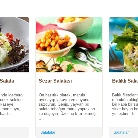
Salata
Sezar Salatası
Balıklı Sala
çinde icerberg
Ön hazırlık olarak, marulu
Balık filetoları
necek şekilde
ayıklayıp yıkayın ve suyunu
mümkün olduğu
r kaseye
süzdürün. Geniş, yayvan bir
Bir kaba bir s
limon suyu,
salata tabağını marul yaprakları
sirke koyup bal
hard...
ile döşeyin. Üzerine kıtır ekmeği
yerleştirin. Bi
...
Salatalar
Salatalar