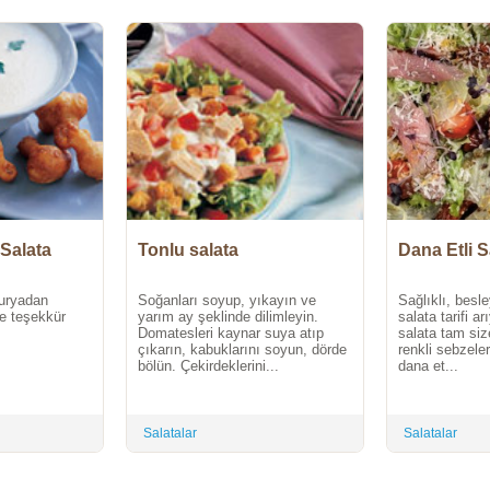
 Salata
Tonlu salata
Dana Etli S
turyadan
Soğanları soyup, yıkayın ve
Sağlıklı, besle
ye teşekkür
yarım ay şeklinde dilimleyin.
salata tarifi a
Domatesleri kaynar suya atıp
salata tam size
çıkarın, kabuklarını soyun, dörde
renkli sebzele
bölün. Çekirdeklerini...
dana et...
Salatalar
Salatalar