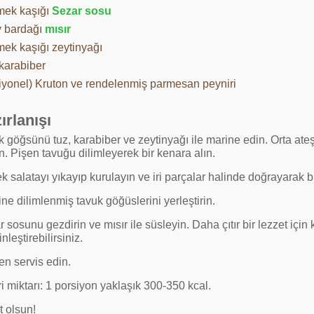
mek kaşığı
Sezar sosu
y bardağı
mısır
mek kaşığı zeytinyağı
 karabiber
iyonel) Kruton ve rendelenmiş parmesan peyniri
ırlanışı
 göğsünü tuz, karabiber ve zeytinyağı ile marine edin. Orta ateşte
in. Pişen tavuğu dilimleyerek bir kenara alın.
 salatayı yıkayıp kurulayın ve iri parçalar halinde doğrayarak bi
ne dilimlenmiş tavuk göğüslerini yerleştirin.
 sosunu gezdirin ve mısır ile süsleyin. Daha çıtır bir lezzet için 
nleştirebilirsiniz.
n servis edin.
i miktarı: 1 porsiyon yaklaşık 300-350 kcal.
t olsun!