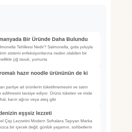
lmanyada Bir Üründe Daha Bulundu
lmonella Tehlikesi Nedir? Salmonella, gıda yoluyla
irim sistemi enfeksiyonlarına neden olabilen bir
nellikle çiğ tavuk, yumurta
romalı hazır noodle ürününün de ki
rılan partiye ait ürünlerin tüketilmemesini ve satın
 edilmesini tavsiye ediyor. Ürünü tüketen ve mide
hal, karın ağrısı veya ateş gibi
denizin eşşsiz lezzeti
sel Çay Lezzetini Modern Sofralara Taşıyan Marka
nızca bir içecek değil; günlük yaşamın, sohbetlerin