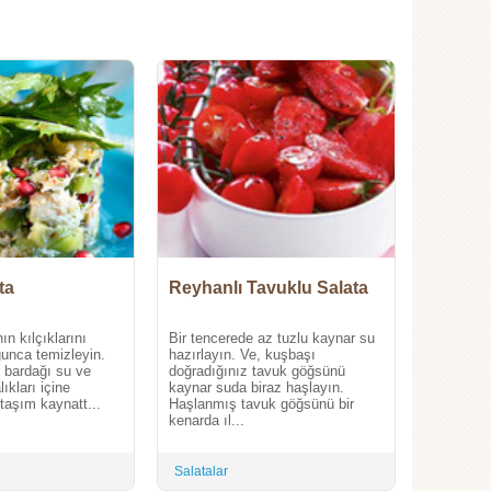
ta
Reyhanlı Tavuklu Salata
nın kılçıklarını
Bir tencerede az tuzlu kaynar su
nca temizleyin.
hazırlayın. Ve, kuşbaşı
u bardağı su ve
doğradığınız tavuk göğsünü
ıkları içine
kaynar suda biraz haşlayın.
r taşım kaynatt...
Haşlanmış tavuk göğsünü bir
kenarda ıl...
Salatalar