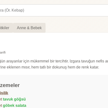
itkiler
Anne & Bebek
rifi
ğün arayanlar için mükemmel bir tercihtir. Izgara tavuğun nefis 
ine eklenen mısır, hem tatlı bir dokunuş hem de renk katar.
zemeler
işilik
et
tavuk göğsü
et
göbek salata