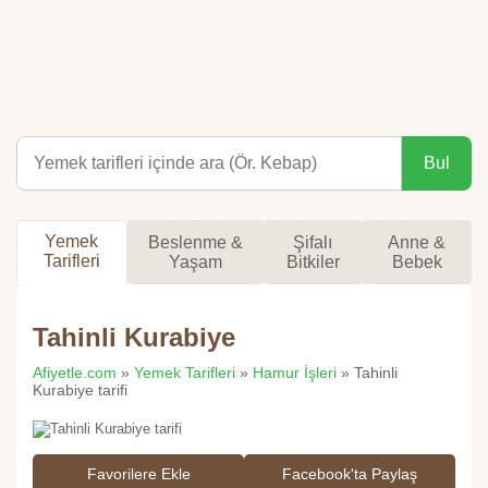
Bul
Yemek
Beslenme &
Şifalı
Anne &
Tarifleri
Yaşam
Bitkiler
Bebek
Tahinli Kurabiye
Afiyetle.com
»
Yemek Tarifleri
»
Hamur İşleri
» Tahinli
Kurabiye tarifi
Favorilere Ekle
Facebook'ta Paylaş