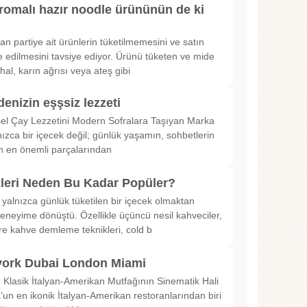
romalı hazır noodle ürününün de ki
rılan partiye ait ürünlerin tüketilmemesini ve satın
 edilmesini tavsiye ediyor. Ürünü tüketen ve mide
hal, karın ağrısı veya ateş gibi
denizin eşşsiz lezzeti
sel Çay Lezzetini Modern Sofralara Taşıyan Marka
nızca bir içecek değil; günlük yaşamın, sohbetlerin
in en önemli parçalarından
kleri Neden Bu Kadar Popüler?
 yalnızca günlük tüketilen bir içecek olmaktan
deneyime dönüştü. Özellikle üçüncü nesil kahveciler,
ltre kahve demleme teknikleri, cold b
ork Dubai London Miami
Klasik İtalyan-Amerikan Mutfağının Sinematik Hali
un en ikonik İtalyan-Amerikan restoranlarından biri