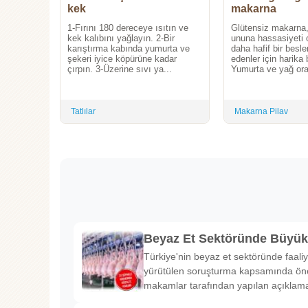
kek
makarna
1-Fırını 180 dereceye ısıtın ve
Glütensiz makarna
kek kalıbını yağlayın. 2-Bir
ununa hassasiyeti 
karıştırma kabında yumurta ve
daha hafif bir besl
şekeri iyice köpürüne kadar
edenler için harika bi
çırpın. 3-Üzerine sıvı ya...
Yumurta ve yağ oran
Tatlılar
Makarna Pilav
Beyaz Et Sektöründe Büyü
Türkiye'nin beyaz et sektöründe faaliy
yürütülen soruşturma kapsamında önem
makamlar tarafından yapılan açıklama