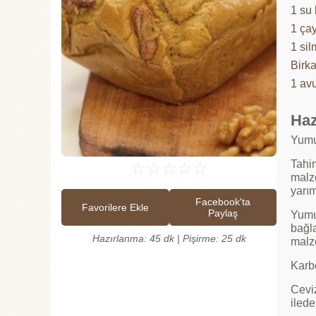
1 su 
1 çay
1 sil
Birk
1 avu
Haz
Yumur
Tahin
☆
☆
☆
☆
☆
malze
yarım
Facebook'ta
Favorilere Ekle
Paylaş
Yumur
bağla
Hazırlanma: 45 dk | Pişirme: 25 dk
malz
Karbo
Ceviz
ilede