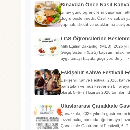
Sınavdan Önce Nasıl Kahval
Sınav günü öğrencilerin başarısını etk
doğru beslenmedir. Özellikle sabah ya
yapmak, dikkat ve odaklanma seviyes
LGS Öğrencilerine Beslenme
Millî Eğitim Bakanlığı (MEB), 2026 yılı
Geçiş Sistemi (LGS) kapsamındaki me
uygulamayı hayata geçiriyor. Bu yıl il
Eskişehir Kahve Festivali Fe
Eskişehir Kahve Festivali 2026, kahve 
baristaları ve müzikseverleri bir araya g
olarak 5–6–7 Haziran 2026 tarihlerin
Uluslararası Çanakkale Gas
Çanakkale, 2026 yılında gastronomi tu
lezzet buluşmasında ağırlamaya hazırl
Çanakkale Gastronomi Festivali, 6–7 