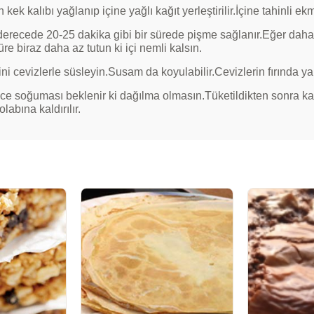
 kek kalıbı yağlanıp içine yağlı kağıt yerleştirilir.İçine tahinli
erecede 20-25 dakika gibi bir sürede pişme sağlanır.Eğer daha 
üre biraz daha az tutun ki içi nemli kalsın.
ni cevizlerle süsleyin.Susam da koyulabilir.Cevizlerin fırında yan
nce soğuması beklenir ki dağılma olmasın.Tüketildikten sonra k
labına kaldırılır.