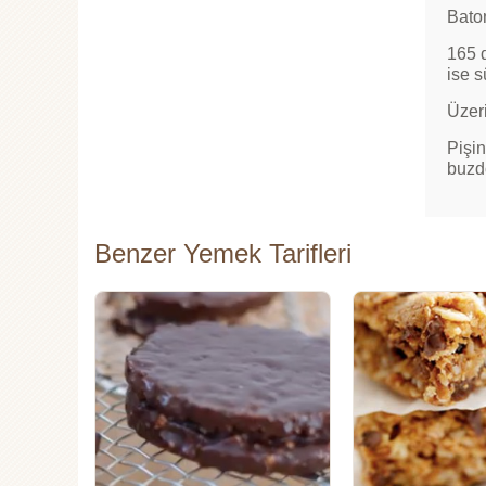
Baton
165 d
ise s
Üzeri
Pişi
buzdo
Benzer Yemek Tarifleri