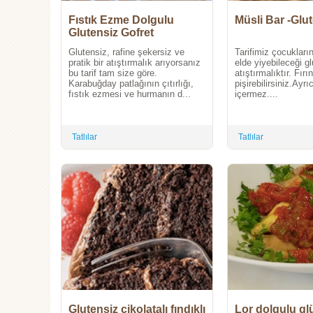
Fıstık Ezme Dolgulu
Müsli Bar -Glu
Glutensiz Gofret
Glutensiz, rafine şekersiz ve
Tarifimiz çocukların
pratik bir atıştırmalık arıyorsanız
elde yiyebileceği gl
bu tarif tam size göre.
atıştırmalıktır. Fırı
Karabuğday patlağının çıtırlığı,
pişirebilirsiniz.Ayr
fıstık ezmesi ve hurmanın d...
içermez....
Tatlılar
Tatlılar
Glutensiz çikolatalı fındıklı
Lor dolgulu gl