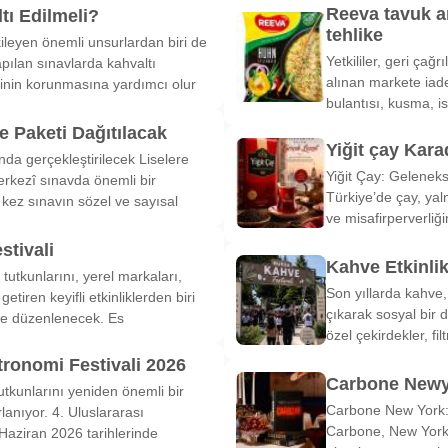
Reeva tavuk a
tı Edilmeli?
tehlike
ileyen önemli unsurlardan biri de
Yetkililer, geri çağ
pılan sınavlarda kahvaltı
alınan markete iade
inin korunmasına yardımcı olur
bulantısı, kusma, is
 Paketi Dağıtılacak
Yiğit çay Kara
nda gerçekleştirilecek Liselere
Yiğit Çay: Gelenek
rkezî sınavda önemli bir
Türkiye’de çay, yal
k kez sınavın sözel ve sayısal
ve misafirperverliğ
stivali
Kahve Etkinli
tutkunlarını, yerel markaları,
Son yıllarda kahve,
etiren keyifli etkinliklerden biri
çıkarak sosyal bir 
de düzenlenecek. Es
özel çekirdekler, fi
tronomi Festivali 2026
Carbone Newy
tkunlarını yeniden önemli bir
Carbone New York: 
anıyor. 4. Uluslararası
Carbone, New York’
Haziran 2026 tarihlerinde