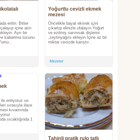
ikolatalı
Yoğurtlu cevizli ekmek
mezesi
da eritin. Bitter
Öncelikle bayat ekmek içini
rçalayıp içine atın
çıkartıp elinizle ufalayın.Yoğurt
kleyin. Ayrı bir
ve ezilmiş sarımsak dişlerini
 ve kabartma tozunu
,zeytinyağını ekleyin.İçine az bir
Yumu...
miktar cevizde karıştır...
Mezeler
mek
ile eritiyoruz ve
eri sırasıyla ilave
mesi kıvamında
iyoruz
da sıcaklığında 1
Tahinli pratik rulo tatlı