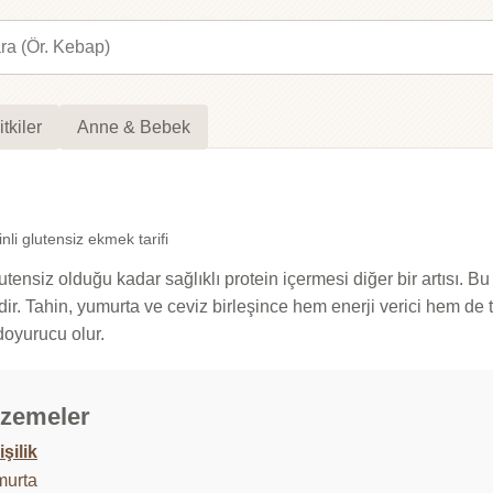
itkiler
Anne & Bebek
inli glutensiz ekmek tarifi
utensiz olduğu kadar sağlıklı protein içermesi diğer bir artısı. B
ir. Tahin, yumurta ve ceviz birleşince hem enerji verici hem de t
doyurucu olur.
zemeler
işilik
murta