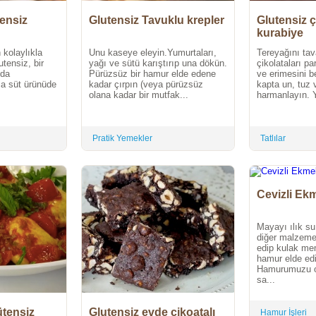
tensiz
Glutensiz Tavuklu krepler
Glutensiz ç
kurabiye
 kolaylıkla
Unu kaseye eleyin.Yumurtaları,
Tereyağını tava
utensiz, bir
yağı ve sütü karıştırıp una dökün.
çikolataları pa
nda
Pürüzsüz bir hamur elde edene
ve erimesini be
ıca süt ürünüde
kadar çırpın (veya pürüzsüz
kapta un, tuz
olana kadar bir mutfak...
harmanlayın. 
Pratik Yemekler
Tatlılar
Cevizli Ek
Mayayı ılık su 
diğer malzemel
edip kulak me
hamur elde ed
Hamurumuzu o
sa...
ütensiz
Glutensiz evde çikoatalı
Hamur İşleri