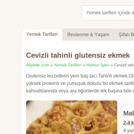
Yemek Tarifleri
Beslenme & Yaşam
Şifalı B
Cevizli tahinli glutensiz ekmek
Afiyetle.com
»
Yemek Tarifleri
»
Hamur İşleri
» Cevizli tah
Glutensiz lezzetlerin yeni baş tacı Tahinli ekmek.Gl
yüksek proteinli ve yumuşak dokulu bir ekmek tarifid
kahvaltılarında veya ara öğünlerde tek başına bile 
Mal
2-4 k
4 yu