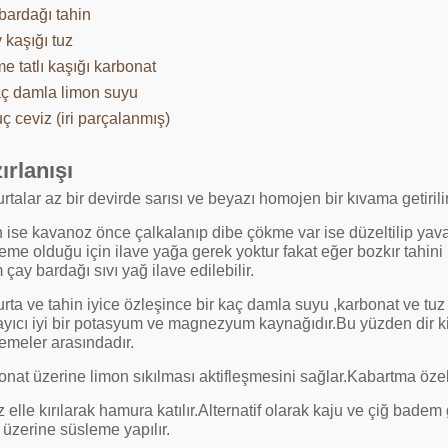
bardağı tahin
 kaşığı tuz
me tatlı kaşığı karbonat
aç damla limon suyu
ç ceviz (iri parçalanmış)
ırlanışı
talar az bir devirde sarısı ve beyazı homojen bir kıvama getiril
 ise kavanoz önce çalkalanıp dibe çökme var ise düzeltilip yavaş
me olduğu için ilave yağa gerek yoktur fakat eğer bozkır tahini 
 çay bardağı sıvı yağ ilave edilebilir.
ta ve tahin iyice özleşince bir kaç damla suyu ,karbonat ve tuz 
yıcı iyi bir potasyum ve magnezyum kaynağıdır.Bu yüzden dir ki 
emeler arasındadır.
nat üzerine limon sıkılması aktifleşmesini sağlar.Kabartma özelliğ
 elle kırılarak hamura katılır.Alternatif olarak kaju ve çiğ badem
 üzerine süsleme yapılır.