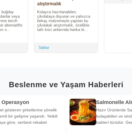
atıştırmalık
, buğday
Kolayca hazırlanabilen,
olanlar veya
çikolataya doyuran ve yalnızca
enme tercih
birkaç malzemeyle yapılan bu
r alternatiftir.
çikolatalı atıştırmalık, özellikle
ı s...
tatlı krizi anlarında harika bi...
Tatlılar
Beslenme ve Yaşam Haberleri
k Operasyon
Salmonelle A
et gösteren şirketlerine yönelik
Hazır Ürünlerde Sa
li bir gelişme yaşandı. Yetkili
bulaşabilen ve sind
ya göre, serbest rekabet
bakteri türüdür. Ge