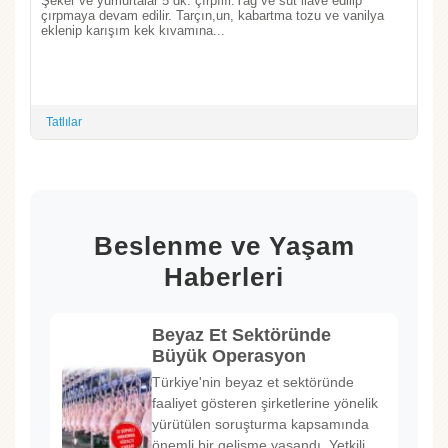
Şeker ve yumurtalar 5 dk. çırpılır.Yağ ve süt ilave edilip
çırpmaya devam edilir. Tarçın,un, kabartma tozu ve vanilya
eklenip karışım kek kıvamına...
Tatlılar
Beslenme ve Yaşam
Haberleri
Beyaz Et Sektöründe
Büyük Operasyon
Türkiye'nin beyaz et sektöründe
faaliyet gösteren şirketlerine yönelik
yürütülen soruşturma kapsamında
önemli bir gelişme yaşandı. Yetkili