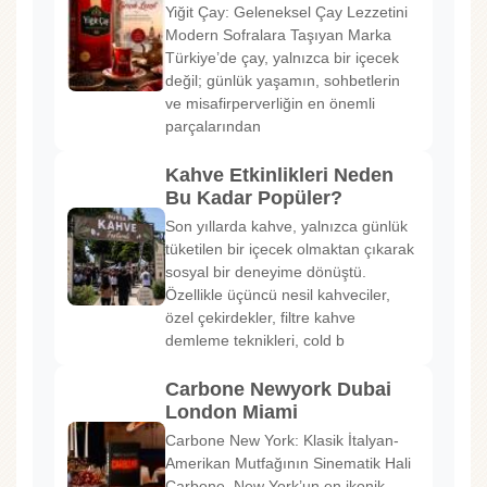
Yiğit Çay: Geleneksel Çay Lezzetini
Modern Sofralara Taşıyan Marka
Türkiye’de çay, yalnızca bir içecek
değil; günlük yaşamın, sohbetlerin
ve misafirperverliğin en önemli
parçalarından
Kahve Etkinlikleri Neden
Bu Kadar Popüler?
Son yıllarda kahve, yalnızca günlük
tüketilen bir içecek olmaktan çıkarak
sosyal bir deneyime dönüştü.
Özellikle üçüncü nesil kahveciler,
özel çekirdekler, filtre kahve
demleme teknikleri, cold b
Carbone Newyork Dubai
London Miami
Carbone New York: Klasik İtalyan-
Amerikan Mutfağının Sinematik Hali
Carbone, New York’un en ikonik