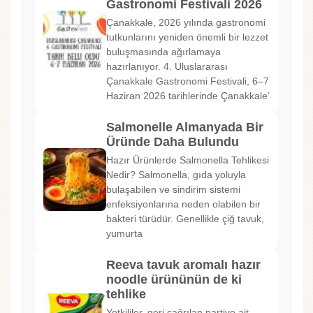
Gastronomi Festivali 2026
Çanakkale, 2026 yılında gastronomi
tutkunlarını yeniden önemli bir lezzet
buluşmasında ağırlamaya
hazırlanıyor. 4. Uluslararası
Çanakkale Gastronomi Festivali, 6–7
Haziran 2026 tarihlerinde Çanakkale’
Salmonelle Almanyada Bir
Üründe Daha Bulundu
Hazır Ürünlerde Salmonella Tehlikesi
Nedir? Salmonella, gıda yoluyla
bulaşabilen ve sindirim sistemi
enfeksiyonlarına neden olabilen bir
bakteri türüdür. Genellikle çiğ tavuk,
yumurta
Reeva tavuk aromalı hazır
noodle ürününün de ki
tehlike
Yetkililer, geri çağrılan partiye ait