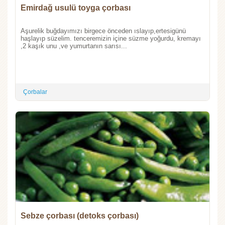
Emirdağ usulü toyga çorbası
Aşurelik buğdayımızı birgece önceden ıslayıp,ertesigünü
haşlayıp süzelim. tenceremizin içine süzme yoğurdu, kremayı
,2 kaşık unu ,ve yumurtanın sarısı...
Çorbalar
Sebze çorbası (detoks çorbası)