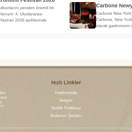
tronomi Festivali 2026
Carbone Newy
tkunlarını yeniden önemli bir
Carbone New York: 
anıyor. 4. Uluslararası
Carbone, New York’
Haziran 2026 tarihlerinde
olarak gastronomi 
Hızlı Linkler
leri
Hakkımızda
 hem
İletişim
l
r?"
Gizlilik Politikası
Kullanım Şartları