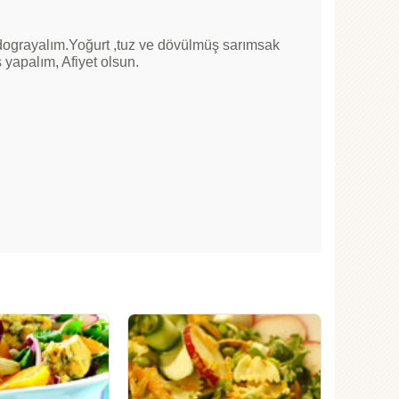
 dograyalım.Yoğurt ,tuz ve dövülmüş sarımsak
s yapalım, Afiyet olsun.