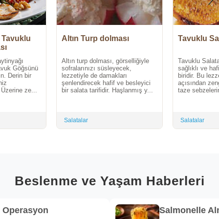
i Tavuklu
Altın Turp dolması
Tavuklu Sa
sı
aytinyağı
Altın turp dolması, görselliğiyle
Tavuklu Salata
Tavuk Göğsünü
sofralarınızı süsleyecek,
sağlıklı ve ha
n. Derin bir
lezzetiyle de damakları
biridir. Bu lezze
niz
şenlendirecek hafif ve besleyici
açısından zeng
. Üzerine ze...
bir salata tarifidir. Haşlanmış y...
taze sebzelerin
Salatalar
Salatalar
Beslenme ve Yaşam Haberleri
k Operasyon
Salmonelle A