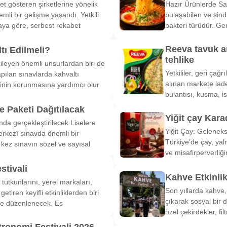
et gösteren şirketlerine yönelik
Hazır Ürünlerde Sa
li bir gelişme yaşandı. Yetkili
bulaşabilen ve sind
ya göre, serbest rekabet
bakteri türüdür. Ge
Reeva tavuk a
tı Edilmeli?
tehlike
ileyen önemli unsurlardan biri de
Yetkililer, geri çağ
pılan sınavlarda kahvaltı
alınan markete iade
inin korunmasına yardımcı olur
bulantısı, kusma, is
 Paketi Dağıtılacak
Yiğit çay Kara
nda gerçekleştirilecek Liselere
Yiğit Çay: Gelenek
rkezî sınavda önemli bir
Türkiye’de çay, yal
k kez sınavın sözel ve sayısal
ve misafirperverliğ
stivali
Kahve Etkinli
tutkunlarını, yerel markaları,
Son yıllarda kahve,
etiren keyifli etkinliklerden biri
çıkarak sosyal bir 
de düzenlenecek. Es
özel çekirdekler, fi