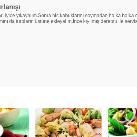
rlanışı
ari iyice yıkayalım.Sonra hic kabuklarını soymadan halka halka
mını da turpların üstüne ekleyelim.İnce kıyılmış dereotu ile servi