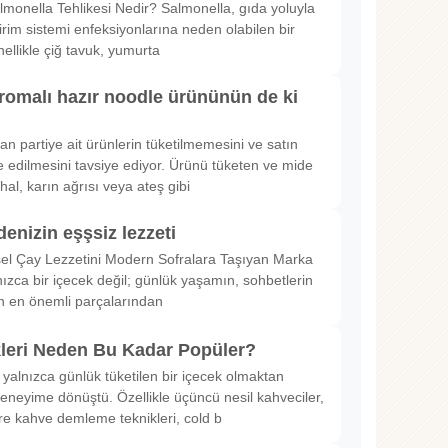
lmonella Tehlikesi Nedir? Salmonella, gıda yoluyla
irim sistemi enfeksiyonlarına neden olabilen bir
nellikle çiğ tavuk, yumurta
romalı hazır noodle ürününün de ki
rılan partiye ait ürünlerin tüketilmemesini ve satın
 edilmesini tavsiye ediyor. Ürünü tüketen ve mide
hal, karın ağrısı veya ateş gibi
denizin eşşsiz lezzeti
sel Çay Lezzetini Modern Sofralara Taşıyan Marka
nızca bir içecek değil; günlük yaşamın, sohbetlerin
in en önemli parçalarından
kleri Neden Bu Kadar Popüler?
 yalnızca günlük tüketilen bir içecek olmaktan
deneyime dönüştü. Özellikle üçüncü nesil kahveciler,
ltre kahve demleme teknikleri, cold b