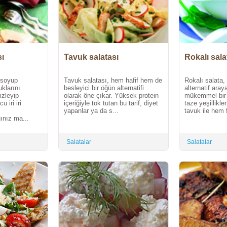
ı
Tavuk salatası
Rokalı sala
 soyup
Tavuk salatası, hem hafif hem de
Rokalı salata, 
klarını
besleyici bir öğün alternatifi
alternatif araya
izleyip
olarak öne çıkar. Yüksek protein
mükemmel bir 
 iri iri
içeriğiyle tok tutan bu tarif, diyet
taze yeşillikl
yapanlar ya da s...
tavuk ile hem f
ınız ma...
Salatalar
Salatalar