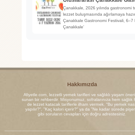
Uluslararası Çanakkale Gas
Çanakkale, 2026 yılında gastronomi tu
lezzet buluşmasında ağırlamaya hazırl
Çanakkale Gastronomi Festivali, 6–7 
Çanakkale’
Hakkımızda
Afiyetle.com, lezzetli yemek tarifleri ve sağlıklı yaşam öneri
sunan bir rehberdir. Misyonumuz, sofralarınıza hem sağlık
de lezzet katacak tariflerle ilham vermek. "Bu yemek nası
yapılır?", "Kaç kalori içerir?" ya da "Ne kadar sürede pişe
gibi soruların cevapları için doğru adrestesiniz.