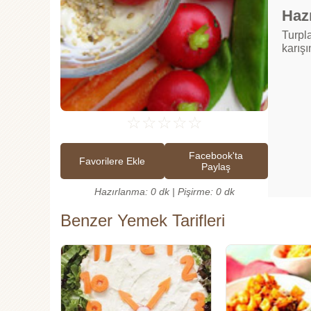
Hazı
Turpl
karışı
☆
☆
☆
☆
☆
Facebook'ta
Favorilere Ekle
Paylaş
Hazırlanma: 0 dk | Pişirme: 0 dk
Benzer Yemek Tarifleri