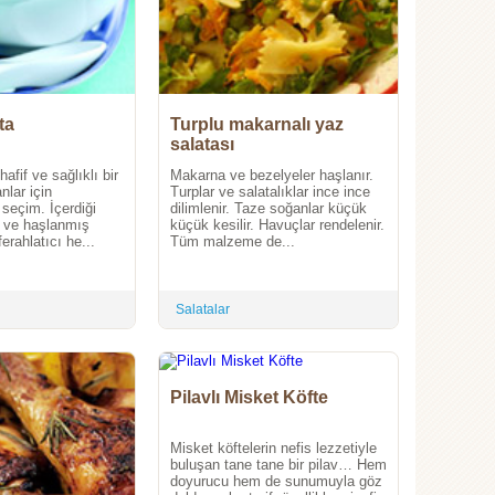
ta
Turplu makarnalı yaz
salatası
hafif ve sağlıklı bir
Makarna ve bezelyeler haşlanır.
nlar için
Turplar ve salatalıklar ince ince
seçim. İçerdiği
dilimlenir. Taze soğanlar küçük
er ve haşlanmış
küçük kesilir. Havuçlar rendelenir.
erahlatıcı he...
Tüm malzeme de...
Salatalar
Pilavlı Misket Köfte
Misket köftelerin nefis lezzetiyle
buluşan tane tane bir pilav… Hem
doyurucu hem de sunumuyla göz