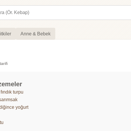
itkiler
Anne & Bebek
arifi
zemeler
fındık turpu
 sarımsak
diğince yoğurt
tu