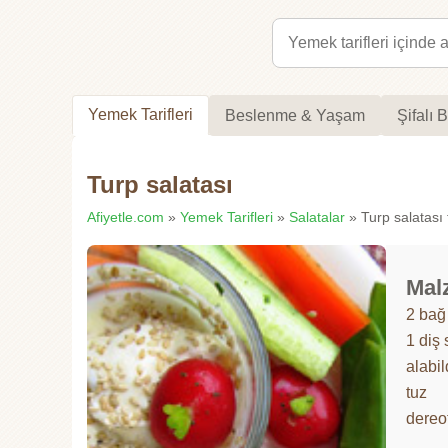
Yemek Tarifleri
Beslenme & Yaşam
Şifalı B
Turp salatası
Afiyetle.com
»
Yemek Tarifleri
»
Salatalar
» Turp salatası t
Mal
2 bağ 
1 diş
alabil
tuz
dereo