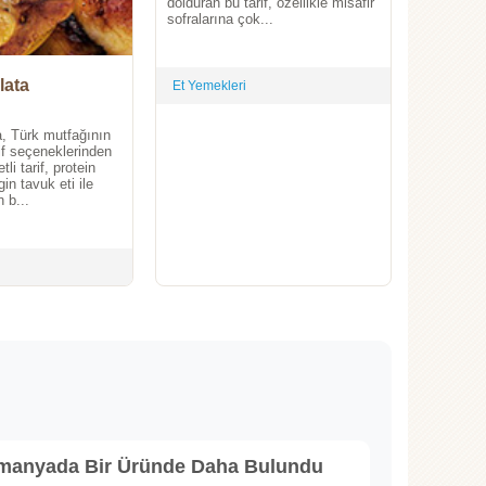
dolduran bu tarif, özellikle misafir
sofralarına çok...
lata
Et Yemekleri
, Türk mutfağının
fif seçeneklerinden
tli tarif, protein
in tavuk eti ile
 b...
lmanyada Bir Üründe Daha Bulundu