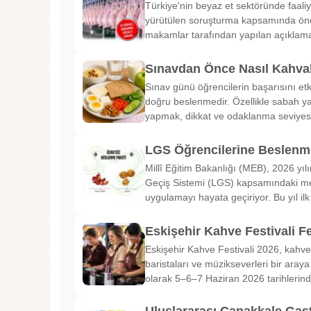
Türkiye'nin beyaz et sektöründe faaliy
yürütülen soruşturma kapsamında önem
makamlar tarafından yapılan açıklama
Sınavdan Önce Nasıl Kahval
Sınav günü öğrencilerin başarısını etk
doğru beslenmedir. Özellikle sabah ya
yapmak, dikkat ve odaklanma seviyes
LGS Öğrencilerine Beslenme
Millî Eğitim Bakanlığı (MEB), 2026 yılı
Geçiş Sistemi (LGS) kapsamındaki me
uygulamayı hayata geçiriyor. Bu yıl il
Eskişehir Kahve Festivali Fe
Eskişehir Kahve Festivali 2026, kahve 
baristaları ve müzikseverleri bir araya g
olarak 5–6–7 Haziran 2026 tarihlerin