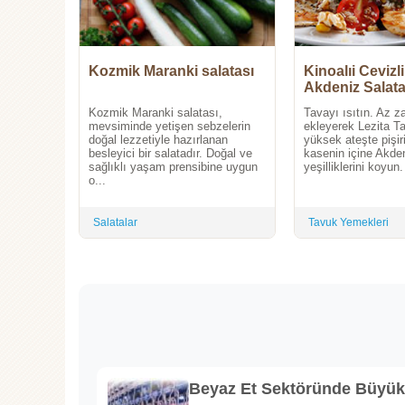
Kozmik Maranki salatası
Kinoalıi Cevizl
Akdeniz Salata
Kozmik Maranki salatası,
Tavayı ısıtın. Az z
mevsiminde yetişen sebzelerin
ekleyerek Lezita 
doğal lezzetiyle hazırlanan
yüksek ateşte pişiri
besleyici bir salatadır. Doğal ve
kasenin içine Akde
sağlıklı yaşam prensibine uygun
yeşilliklerini koyun
o...
Salatalar
Tavuk Yemekleri
Beyaz Et Sektöründe Büyü