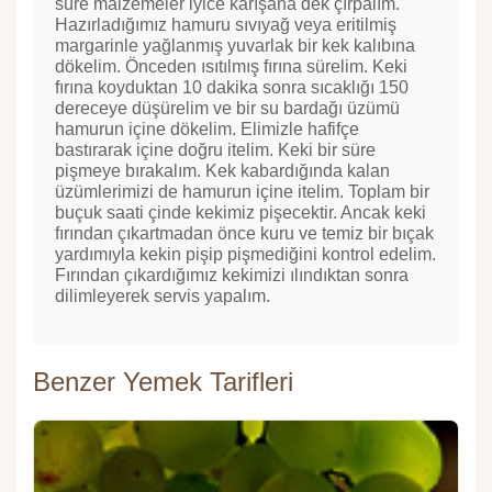
süre malzemeler iyice karışana dek çırpalım.
Hazırladığımız hamuru sıvıyağ veya eritilmiş
margarinle yağlanmış yuvarlak bir kek kalıbına
dökelim. Önceden ısıtılmış fırına sürelim. Keki
fırına koyduktan 10 dakika sonra sıcaklığı 150
dereceye düşürelim ve bir su bardağı üzümü
hamurun içine dökelim. Elimizle hafifçe
bastırarak içine doğru itelim. Keki bir süre
pişmeye bırakalım. Kek kabardığında kalan
üzümlerimizi de hamurun içine itelim. Toplam bir
buçuk saati çinde kekimiz pişecektir. Ancak keki
fırından çıkartmadan önce kuru ve temiz bir bıçak
yardımıyla kekin pişip pişmediğini kontrol edelim.
Fırından çıkardığımız kekimizi ılındıktan sonra
dilimleyerek servis yapalım.
Benzer Yemek Tarifleri