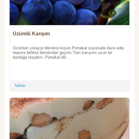
Üzümlü Karışım
Üzümleri yıkayıp blendıra koyun.Portakal suyunuda ilave edip
hepsini birlikte blendırdan geçirin.Tüm karışımı uzun bir
bardağa boşaltın. Portakal dili...
Tatlılar