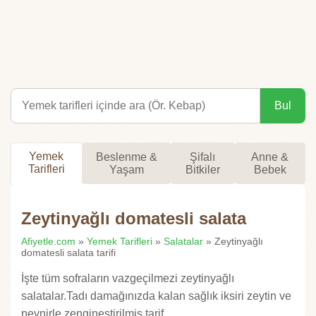
Bul
Yemek
Beslenme &
Şifalı
Anne &
Tarifleri
Yaşam
Bitkiler
Bebek
Zeytinyağlı domatesli salata
Afiyetle.com
»
Yemek Tarifleri
»
Salatalar
» Zeytinyağlı
domatesli salata tarifi
İşte tüm sofraların vazgeçilmezi zeytinyağlı
salatalar.Tadı damağınızda kalan sağlık iksiri zeytin ve
peynirle zengineştirilmiş tarif