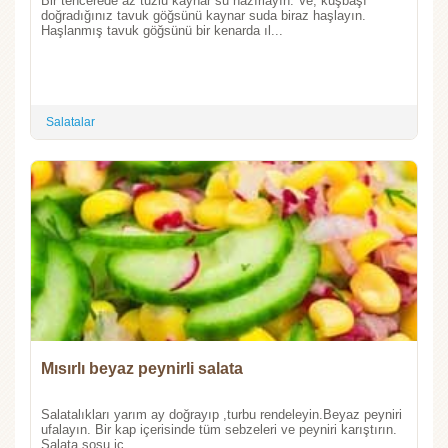
Bir tencerede az tuzlu kaynar su hazırlayın. Ve, kuşbaşı
doğradığınız tavuk göğsünü kaynar suda biraz haşlayın.
Haşlanmış tavuk göğsünü bir kenarda ıl...
Salatalar
Mısırlı beyaz peynirli salata
Salatalıkları yarım ay doğrayıp ,turbu rendeleyin.Beyaz peyniri
ufalayın. Bir kap içerisinde tüm sebzeleri ve peyniri karıştırın.
Salata sosu iç...