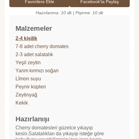
Favorilere Ekle
Facebook'ta Paylaş
Hazırlanma: 10 dk | Pişirme: 10 dk
Malzemeler
2-4 kişilik
7-8 adet cherry domates
2-3 adet salatalık
Yeşil zeytin
Yarım kırmızı soğan
Lİmon suyu
Peynir küpleri
Zeytinyağ
Kekik
Hazırlanışı
Cherry domatesleri güzelce yıkayıp
kesin.Salatalıkları da yıkayıp isteğe göre