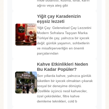
mide bulantısı, kusma, ishal, karın
ağrısı veya ateş gibi
Yiğit çay Karadenizin
eşşsiz lezzeti
Yiğit Çay: Geleneksel Çay Lezzetini
Modern Sofralara Taşıyan Marka
Türkiye’de çay, yalnızca bir içecek
değil; günlük yaşamın, sohbetlerin
ve misafirperverliğin en önemli
parçalarından
Kahve Etkinlikleri Neden
Bu Kadar Popüler?
Son yıllarda kahve, yalnızca günlük
tüketilen bir içecek olmaktan çıkarak
sosyal bir deneyime dönüştü.
Özellikle üçüncü nesil kahveciler,
özel çekirdekler, filtre kahve
demleme teknikleri, cold b