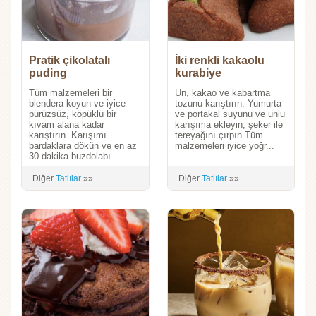
Pratik çikolatalı
İki renkli kakaolu
puding
kurabiye
Tüm malzemeleri bir
Un, kakao ve kabartma
blendera koyun ve iyice
tozunu karıştırın. Yumurta
pürüzsüz, köpüklü bir
ve portakal suyunu ve unlu
kıvam alana kadar
karışıma ekleyin, şeker ile
karıştırın. Karışımı
tereyağını çırpın.Tüm
bardaklara dökün ve en az
malzemeleri iyice yoğr...
30 dakika buzdolabı...
Diğer
Tatlılar
»»
Diğer
Tatlılar
»»