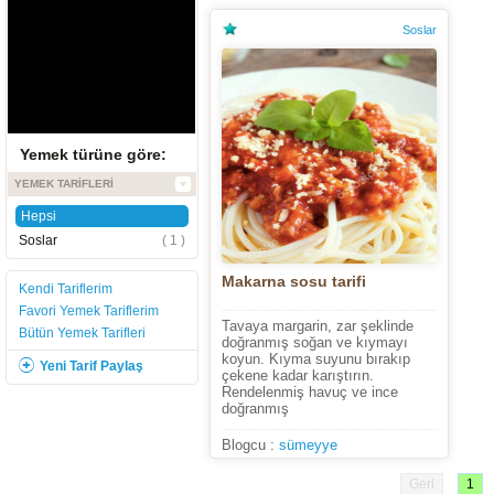
Soslar
Yemek türüne göre:
YEMEK TARIFLERI
Hepsi
Soslar
( 1 )
Makarna sosu tarifi
Kendi Tariflerim
Favori Yemek Tariflerim
Tavaya margarin, zar şeklinde
Bütün Yemek Tarifleri
doğranmış soğan ve kıymayı
koyun. Kıyma suyunu bırakıp
Yeni Tarif Paylaş
çekene kadar karıştırın.
Rendelenmiş havuç ve ince
doğranmış
Blogcu :
sümeyye
Geri
1