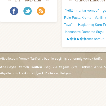
--
Bizi Takip Edin
--
--
Güncel Etiketler
"kültür mantar yemegi"
çe
Rulo Pasta Krema
Vanilin 
Tava"
Haşlanmış Kuru F
Konsantre Domates Suyu
"������eker hamur
Afiyetle.com
Yemek Tarifleri , özenle seçilmiş denenmiş yemek tarifleri
Ana Sayfa
Yemek Tarifleri
Sağlık & Yaşam
Şifalı Bitkiler
Anne &
Afiyetle.com
Hakkında
İçerik Politikası
İletişim