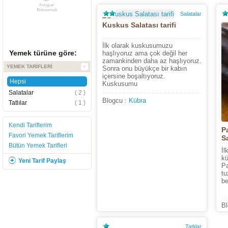
Salatalar
Kuskus Salatası tarifi
İlk olarak kuskusumuzu
Yemek türüne göre:
haşlıyoruz ama çok değil her
zamankinden daha az haşlıyoruz.
YEMEK TARIFLERI
Sonra onu büyükçe bir kabın
içersine boşaltıyoruz.
Hepsi
Kuskusumu
Salatalar
( 2 )
Blogcu :
Kübra
Tatlılar
( 1 )
Kendi Tariflerim
P
Favori Yemek Tariflerim
Sa
Bütün Yemek Tarifleri
İl
kü
Yeni Tarif Paylaş
Pa
tu
be
Bl
Tatlılar