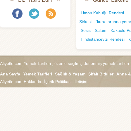
--
Bizi Takip Edin
--
--
Güncel Etiketler
Limon Kabuğu Rendesi
Sirkesi
"kuru tarhana yeme
Sosis
Salam
Kakaolu P
Hindistancevizi Rendesi
k
Afiyetle.com
Yemek Tarifleri , özenle seçilmiş denenmiş yemek tarifleri
Ana Sayfa
Yemek Tarifleri
Sağlık & Yaşam
Şifalı Bitkiler
Anne &
Afiyetle.com
Hakkında
İçerik Politikası
İletişim